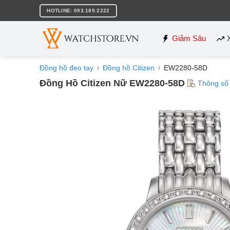
Bỏ
HOTLINE: 093.189.2222
qua
nội
dung
Giảm Sâu
Đồng hồ đeo tay
Đồng hồ Citizen
EW2280-58D
Đồng Hồ Citizen Nữ EW2280-58D
Thông số