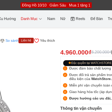
Đồng Hồ 10/10
Giảm Sâu
Mua 1 tặng 1
Xu Hướng
Danh Mục
Nam
Nữ
Reels
Để Bàn
Tr
So sánh
Yêu thích
Liên hệ
4.960.000₫
6.200.000₫
Đặc quyền tại WATCHSTORE
Được đảm bảo chất lượng
Được đổi trả sản phẩm tro
điều kiện của
WatchStore
Miễn phí vận chuyển toàn q
Giao hàng hỏa tốc (áp dụng
Được hưởng các ưu đãi,
Thông tin vận chuyển