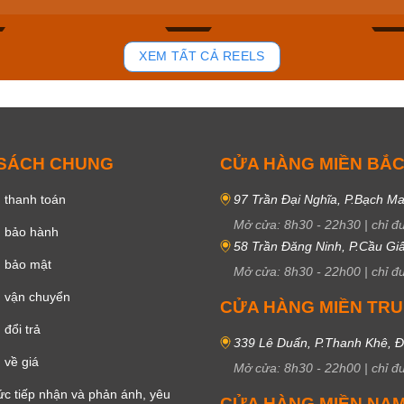
81
39
XEM TẤT CẢ REELS
 SÁCH CHUNG
CỬA HÀNG MIỀN BẮ
 thanh toán
97 Trần Đại Nghĩa, P.Bạch Ma
Mở cửa:
8h30
-
22h30
|
chỉ đ
h bảo hành
58 Trần Đăng Ninh, P.Cầu Giấ
h bảo mật
Mở cửa:
8h30
-
22h00
|
chỉ đ
 vận chuyển
CỬA HÀNG MIỀN TR
đổi trả
339 Lê Duẩn, P.Thanh Khê, 
 về giá
Mở cửa:
8h30
-
22h00
|
chỉ đ
c tiếp nhận và phản ánh, yêu
CỬA HÀNG MIỀN NA