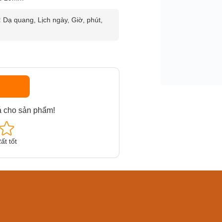
:
Dạ quang, Lịch ngày, Giờ, phút,
á cho sản phẩm!
ất tốt
am MTS-
Casio Nam MTS-
Casio U
VDF
RS100L-1AVDF
230EL-
₫
4.276.000₫
2.117.0
50₫
3.634.600₫
1.799.
ay
Mua ngay
Mua 