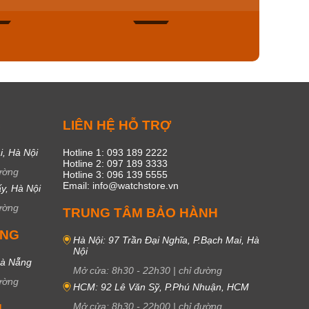
46
17
C
LIÊN HỆ HỖ TRỢ
i, Hà Nội
Hotline 1: 093 189 2222
Hotline 2: 097 189 3333
ường
Hotline 3: 096 139 5555
Email: info@watchstore.vn
y, Hà Nội
ường
TRUNG TÂM BẢO HÀNH
UNG
Hà Nội: 97 Trần Đại Nghĩa, P.Bạch Mai, Hà
Nội
Đà Nẵng
Mở cửa:
8h30
-
22h30
|
chỉ đường
ường
HCM: 92 Lê Văn Sỹ, P.Phú Nhuận, HCM
Mở cửa:
8h30
-
22h00
|
chỉ đường
M