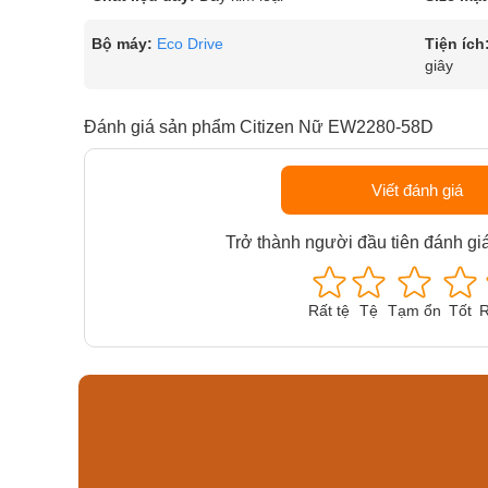
Bộ máy:
Eco Drive
Tiện ích
giây
Đánh giá sản phẩm Citizen Nữ EW2280-58D
Viết đánh giá
Trở thành người đầu tiên đánh gi
Rất tệ
Tệ
Tạm ổn
Tốt
R
Orient Nam RA-
Casio N
AA0B05R19B
115D-1A
9.480.000₫
2.823.000
8.058.000₫
2.399.5
Mua ngay
Mua ng