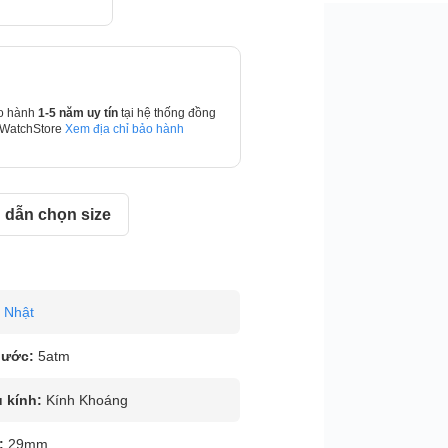
o hành
1-5 năm uy tín
tại hệ thống đồng
 WatchStore
Xem địa chỉ bảo hành
dẫn chọn size
Nhật
nước:
5atm
u kính:
Kính Khoáng
:
29mm