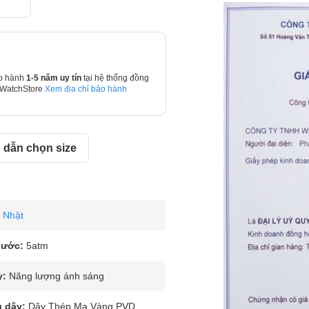
o hành
1-5 năm uy tín
tại hệ thống đồng
 WatchStore
Xem địa chỉ bảo hành
dẫn chọn size
Nhật
nước:
5atm
y:
Năng lượng ánh sáng
u dây:
Dây Thép Mạ Vàng PVD