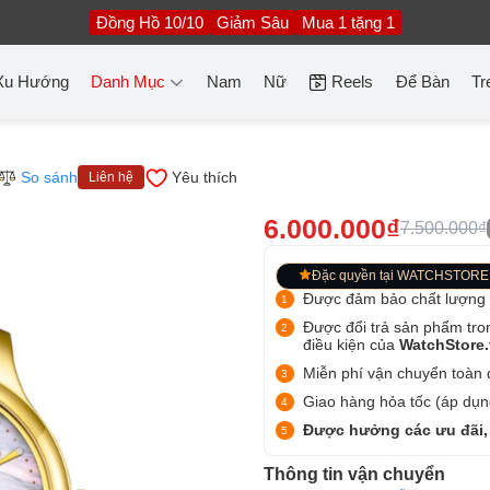
Đồng Hồ 10/10
Giảm Sâu
Mua 1 tặng 1
Xu Hướng
Danh Mục
Nam
Nữ
Reels
Để Bàn
Tr
So sánh
Yêu thích
Liên hệ
6.000.000₫
7.500.000₫
Đặc quyền tại WATCHSTORE
Được đảm bảo chất lượng
Được đổi trả sản phẩm tro
điều kiện của
WatchStore
Miễn phí vận chuyển toàn q
Giao hàng hỏa tốc (áp dụng
Được hưởng các ưu đãi,
Thông tin vận chuyển