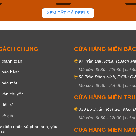
81
39
XEM TẤT CẢ REELS
 SÁCH CHUNG
CỬA HÀNG MIỀN BẮ
 thanh toán
97 Trần Đại Nghĩa, P.Bạch Ma
Mở cửa:
8h30
-
22h30
|
chỉ đ
h bảo hành
58 Trần Đăng Ninh, P.Cầu Giấ
h bảo mật
Mở cửa:
8h30
-
22h00
|
chỉ đ
 vận chuyển
CỬA HÀNG MIỀN TR
đổi trả
339 Lê Duẩn, P.Thanh Khê, 
 về giá
Mở cửa:
8h30
-
22h00
|
chỉ đ
c tiếp nhận và phản ánh, yêu
CỬA HÀNG MIỀN NA
nại