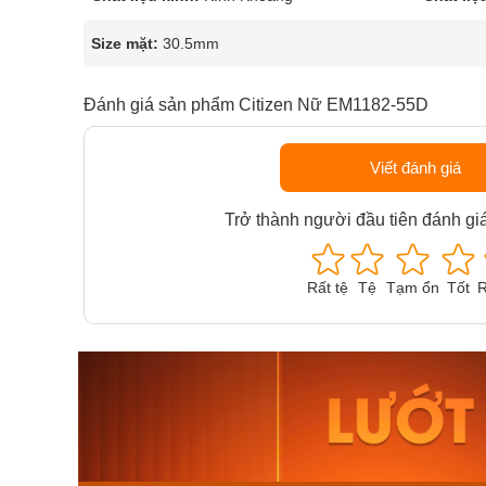
Size mặt:
30.5mm
Đánh giá sản phẩm Citizen Nữ EM1182-55D
Viết đánh giá
Trở thành người đầu tiên đánh gi
Rất tệ
Tệ
Tạm ổn
Tốt
R
Orient Nam RA-
Casio N
AA0B05R19B
115D-1A
9.480.000₫
2.823.000
8.058.000₫
2.399.5
Mua ngay
Mua ng