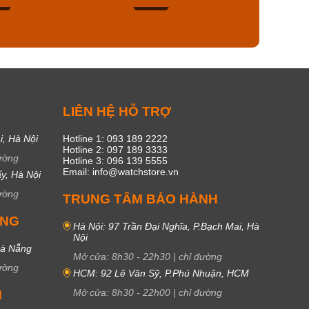
46
17
C
LIÊN HỆ HỖ TRỢ
i, Hà Nội
Hotline 1: 093 189 2222
Hotline 2: 097 189 3333
ường
Hotline 3: 096 139 5555
Email: info@watchstore.vn
y, Hà Nội
ường
TRUNG TÂM BẢO HÀNH
UNG
Hà Nội: 97 Trần Đại Nghĩa, P.Bạch Mai, Hà
Nội
Đà Nẵng
Mở cửa:
8h30
-
22h30
|
chỉ đường
ường
HCM: 92 Lê Văn Sỹ, P.Phú Nhuận, HCM
Mở cửa:
8h30
-
22h00
|
chỉ đường
M