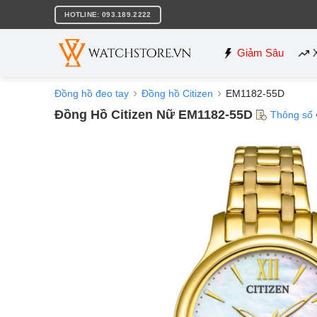
Bỏ
HOTLINE: 093.189.2222
qua
nội
dung
Giảm Sâu
Đồng hồ đeo tay
Đồng hồ Citizen
EM1182-55D
Đồng Hồ Citizen Nữ EM1182-55D
Thông số