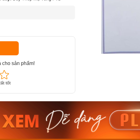
á cho sản phẩm!
ất tốt
am MTS-
Casio Nam MTS-
Casio U
VDF
RS100L-1AVDF
230EL-
₫
4.276.000₫
2.117.0
50₫
3.634.600₫
1.799.
ay
Mua ngay
Mua 