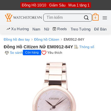
Bỏ
Đồng Hồ 10/10
Giảm Sâu
Mua 1 tặng 1
qua
nội
dung
Tìm
0
kiếm:
Xu Hướng
Reels
Nam
Nữ
Treo Tường
Để Bàn
Đồng hồ đeo tay
Đồng hồ Citizen
EM0912-84Y
Đồng Hồ Citizen Nữ EM0912-84Y
Thông số
So sánh
Yêu thích
Còn hàng