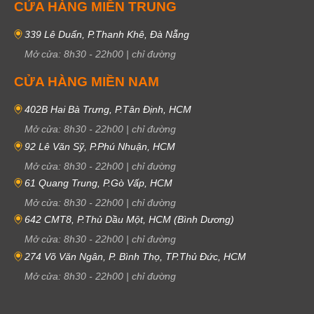
CỬA HÀNG MIỀN TRUNG
339 Lê Duẩn, P.Thanh Khê, Đà Nẵng
Mở cửa:
8h30
-
22h00
|
chỉ đường
CỬA HÀNG MIỀN NAM
402B Hai Bà Trưng, P.Tân Định, HCM
Mở cửa:
8h30
-
22h00
|
chỉ đường
92 Lê Văn Sỹ, P.Phú Nhuận, HCM
Mở cửa:
8h30
-
22h00
|
chỉ đường
61 Quang Trung, P.Gò Vấp, HCM
Mở cửa:
8h30
-
22h00
|
chỉ đường
642 CMT8, P.Thủ Dầu Một, HCM (Bình Dương)
Mở cửa:
8h30
-
22h00
|
chỉ đường
274 Võ Văn Ngân, P. Bình Thọ, TP.Thủ Đức, HCM
Mở cửa:
8h30
-
22h00
|
chỉ đường