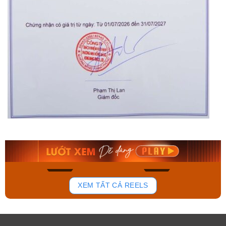
Orient Nam RA-
Casio Nam MTS-
AA0B05R19B
115D-1AVDF
9.480.000₫
2.823.000₫
8.058.000₫
2.399.550₫
Mua ngay
Mua ngay
143
83
XEM TẤT CẢ REELS