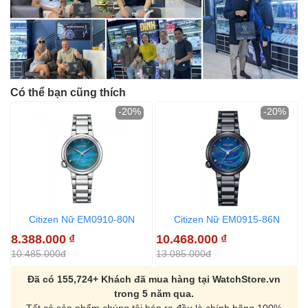
Có thể bạn cũng thích
-20%
-20%
Citizen Nữ EM0910-80N
Citizen Nữ EM0915-86N
8.388.000
₫
10.468.000
₫
1
10.485.000đ
13.085.000đ
1
Đã có 155,724+ Khách đã mua hàng tại WatchStore.vn
trong 5 năm qua.
Tất cả sản phẩm chúng tôi bán ra đều là chính hãng 100%