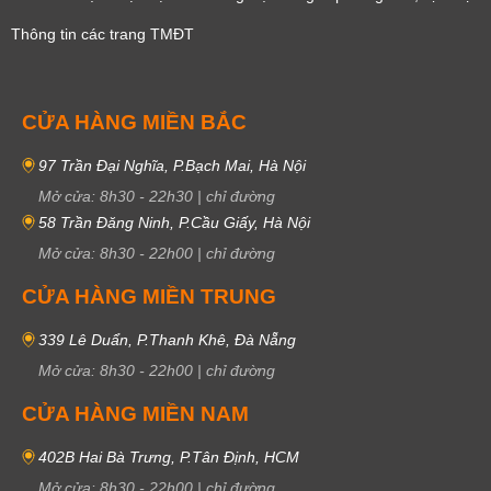
Thông tin các trang TMĐT
CỬA HÀNG MIỀN BẮC
97 Trần Đại Nghĩa, P.Bạch Mai, Hà Nội
Mở cửa:
8h30
-
22h30
|
chỉ đường
58 Trần Đăng Ninh, P.Cầu Giấy, Hà Nội
Mở cửa:
8h30
-
22h00
|
chỉ đường
CỬA HÀNG MIỀN TRUNG
339 Lê Duẩn, P.Thanh Khê, Đà Nẵng
Mở cửa:
8h30
-
22h00
|
chỉ đường
CỬA HÀNG MIỀN NAM
402B Hai Bà Trưng, P.Tân Định, HCM
Mở cửa:
8h30
-
22h00
|
chỉ đường