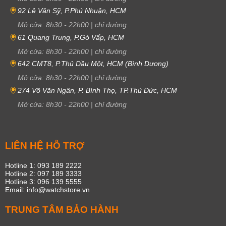
92 Lê Văn Sỹ, P.Phú Nhuận, HCM
Mở cửa:
8h30
-
22h00
|
chỉ đường
61 Quang Trung, P.Gò Vấp, HCM
Mở cửa:
8h30
-
22h00
|
chỉ đường
642 CMT8, P.Thủ Dầu Một, HCM (Bình Dương)
Mở cửa:
8h30
-
22h00
|
chỉ đường
274 Võ Văn Ngân, P. Bình Thọ, TP.Thủ Đức, HCM
Mở cửa:
8h30
-
22h00
|
chỉ đường
LIÊN HỆ HỖ TRỢ
Hotline 1: 093 189 2222
Hotline 2: 097 189 3333
Hotline 3: 096 139 5555
Email: info@watchstore.vn
TRUNG TÂM BẢO HÀNH