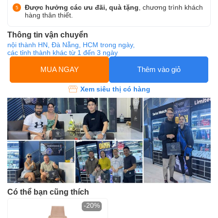
Được hưởng các ưu đãi, quà tặng
, chương trình khách
hàng thân thiết.
Thông tin vận chuyển
nội thành HN, Đà Nẵng, HCM trong ngày,
các tỉnh thành khác từ 1 đến 3 ngày
MUA NGAY
Thêm vào giỏ
Xem siêu thị có hàng
Có thể bạn cũng thích
-20%