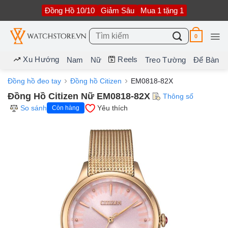
Bỏ
Đồng Hồ 10/10
Giảm Sâu
Mua 1 tặng 1
qua
nội
dung
Tìm
0
kiếm:
Xu Hướng
Reels
Nam
Nữ
Treo Tường
Để Bàn
Đồng hồ đeo tay
Đồng hồ Citizen
EM0818-82X
Đồng Hồ Citizen Nữ EM0818-82X
Thông số
So sánh
Yêu thích
Còn hàng