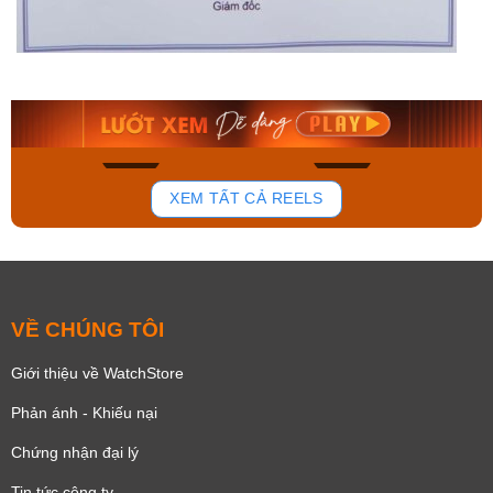
Orient Nam RA-
Casio Nam MTS-
AA0B05R19B
115D-1AVDF
9.480.000₫
2.823.000₫
8.058.000₫
2.399.550₫
Mua ngay
Mua ngay
150
84
XEM TẤT CẢ REELS
VỀ CHÚNG TÔI
Giới thiệu về WatchStore
Phản ánh - Khiếu nại
Chứng nhận đại lý
Tin tức công ty