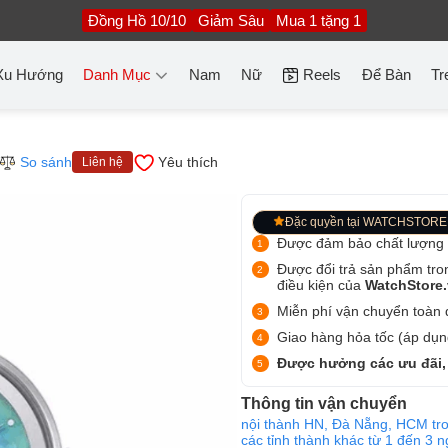
Đồng Hồ 10/10
Giảm Sâu
Mua 1 tặng 1
Xu Hướng
Danh Mục
Nam
Nữ
Reels
Để Bàn
Tr
So sánh
Yêu thích
Liên hệ
Đặc quyền tại WATCHSTORE
Được đảm bảo chất lượng
Được đổi trả sản phẩm tro
điều kiện của
WatchStore
Miễn phí vận chuyển toàn q
Giao hàng hỏa tốc (áp dụng
Được hưởng các ưu đãi,
Thông tin vận chuyển
nội thành HN, Đà Nẵng, HCM tro
các tỉnh thành khác từ 1 đến 3 