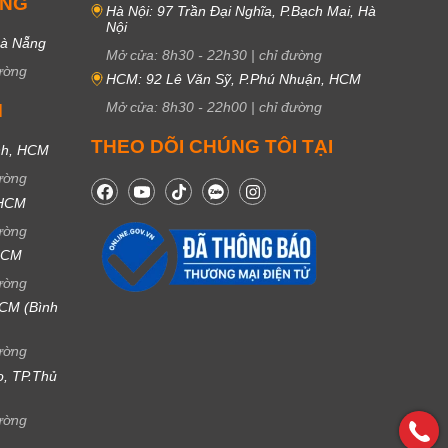
UNG
Hà Nội: 97 Trần Đại Nghĩa, P.Bạch Mai, Hà
Nội
Đà Nẵng
Mở cửa:
8h30
-
22h30
|
chỉ đường
ường
HCM: 92 Lê Văn Sỹ, P.Phú Nhuận, HCM
Mở cửa:
8h30
-
22h00
|
chỉ đường
M
THEO DÕI CHÚNG TÔI TẠI
nh, HCM
ường
 HCM
ường
 HCM
ường
CM (Bình
ường
ọ, TP.Thủ
ường