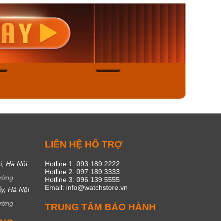
nisex AQ-
Casio Nữ LTP-V300L-
Casio
1ADF
4AUDF
1381L
00₫
1.893.000₫
1.893.
450₫
1.609.050₫
1.609
ngay
Mua ngay
Mua
44
15
C
LIÊN HỆ HỖ TRỢ
i, Hà Nội
Hotline 1: 093 189 2222
Hotline 2: 097 189 3333
ường
Hotline 3: 096 139 5555
Email: info@watchstore.vn
y, Hà Nội
ường
TRUNG TÂM BẢO HÀNH