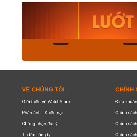
Orient Nam RA-
Casio N
AA0B05R19B
115D-1A
9.480.000₫
2.823.000
8.058.000₫
2.399.5
Mua ngay
Mua ng
132
VỀ CHÚNG TÔI
CHÍNH
Giới thiệu về WatchStore
Điều khoản
Phản ánh - Khiếu nại
Chính sác
Chứng nhận đại lý
Chính sác
Tin tức công ty
Chính sách