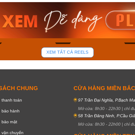
am MTS-
Casio Nam MTS-
Casio U
VDF
RS100L-1AVDF
230EL-
₫
4.276.000₫
2.117.0
50₫
3.634.600₫
1.799.
ay
Mua ngay
Mua 
81
37
XEM TẤT CẢ REELS
 SÁCH CHUNG
CỬA HÀNG MIỀN BẮ
 thanh toán
97 Trần Đại Nghĩa, P.Bạch Ma
Mở cửa:
8h30
-
22h30
|
chỉ đ
h bảo hành
58 Trần Đăng Ninh, P.Cầu Giấ
h bảo mật
Mở cửa:
8h30
-
22h00
|
chỉ đ
 vận chuyển