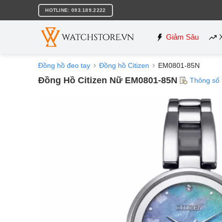
Bỏ
HOTLINE: 093.189.2222
qua
nội
dung
Giảm Sâu
Đồng hồ đeo tay
Đồng hồ Citizen
EM0801-85N
Đồng Hồ Citizen Nữ EM0801-85N
Thông số