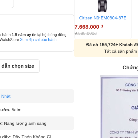
Citizen Nữ EM0804-87E
7.668.000
₫
9.585.000đ
o hành
1-5 năm uy tín
tại hệ thống đồng
 WatchStore
Xem địa chỉ bảo hành
Đã có 155,724+ Khách đã
Tất cả sản phẩm 
dẫn chọn size
Chứng
Nhật
nước:
5atm
y:
Năng lượng ánh sáng
u dây:
Dây Thép Không Gỉ