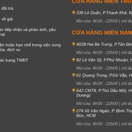
CỬA HÀNG MIỀN TR
đổi trả
339 Lê Duẩn, P.Thanh Khê, 
 về giá
Mở cửa:
8h30
-
22h00
|
chỉ đ
c tiếp nhận và phản ánh, yêu
CỬA HÀNG MIỀN NA
nại
402B Hai Bà Trưng, P.Tân Đị
iện hoặc hạn chế trong việc cung
óa, dịch vụ
Mở cửa:
8h30
-
22h00
|
chỉ đ
92 Lê Văn Sỹ, P.Phú Nhuận,
các trang TMĐT
Mở cửa:
8h30
-
22h00
|
chỉ đ
61 Quang Trung, P.Gò Vấp,
Mở cửa:
8h30
-
22h00
|
chỉ đ
642 CMT8, P.Thủ Dầu Một, H
Dương)
Mở cửa:
8h30
-
22h00
|
chỉ đ
274 Võ Văn Ngân, P. Bình Th
Đức, HCM
Mở cửa:
8h30
-
22h00
|
chỉ đ