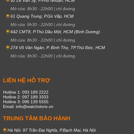
92 Lê Văn Sỹ, P.Phú Nhuận, HCM
Mở cửa:
8h30
-
22h00
|
chỉ đường
61 Quang Trung, P.Gò Vấp, HCM
Mở cửa:
8h30
-
22h00
|
chỉ đường
642 CMT8, P.Thủ Dầu Một, HCM (Bình Dương)
Mở cửa:
8h30
-
22h00
|
chỉ đường
274 Võ Văn Ngân, P. Bình Thọ, TP.Thủ Đức, HCM
Mở cửa:
8h30
-
22h00
|
chỉ đường
LIÊN HỆ HỖ TRỢ
Hotline 1: 093 189 2222
Hotline 2: 097 189 3333
Hotline 3: 096 139 5555
Email: info@watchstore.vn
TRUNG TÂM BẢO HÀNH
Hà Nội: 97 Trần Đại Nghĩa, P.Bạch Mai, Hà Nội