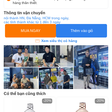
hàng thân thiết.
Thông tin vận chuyển
nội thành HN, Đà Nẵng, HCM trong ngày,
các tỉnh thành khác từ 1 đến 3 ngày
MUA NGAY
Thêm vào giỏ
Xem siêu thị có hàng
Có thể bạn cũng thích
-20%
-20%