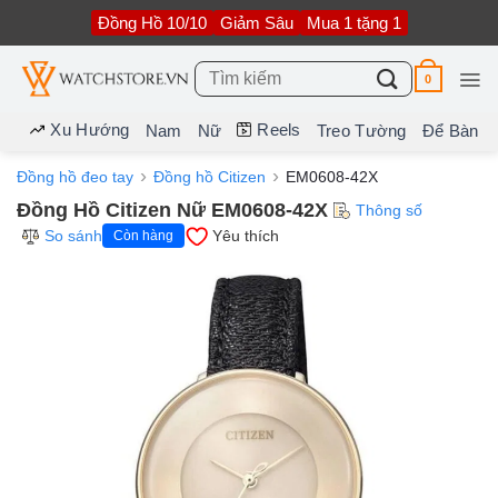
Bỏ
Đồng Hồ 10/10
Giảm Sâu
Mua 1 tặng 1
qua
nội
dung
Tìm
0
kiếm:
Xu Hướng
Reels
Nam
Nữ
Treo Tường
Để Bàn
Đồng hồ đeo tay
Đồng hồ Citizen
EM0608-42X
Đồng Hồ Citizen Nữ EM0608-42X
Thông số
So sánh
Yêu thích
Còn hàng