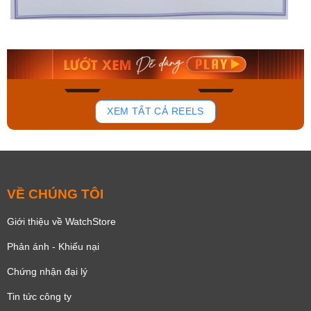
Orient Nam RA-
Casio Nam MTS-
AA0B05R19B
115D-1AVDF
9.480.000₫
2.823.000₫
8.058.000₫
2.399.550₫
Mua ngay
Mua ngay
175
100
XEM TẤT CẢ REELS
VỀ CHÚNG TÔI
Giới thiệu về WatchStore
Phản ánh - Khiếu nại
Chứng nhận đại lý
Tin tức công ty