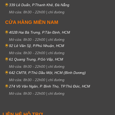
339 Lê Duẩn, P.Thanh Khê, Đà Nẵng
Mở cửa:
8h30
-
22h00
|
chỉ đường
CỬA HÀNG MIỀN NAM
402B Hai Bà Trưng, P.Tân Định, HCM
Mở cửa:
8h30
-
22h00
|
chỉ đường
92 Lê Văn Sỹ, P.Phú Nhuận, HCM
Mở cửa:
8h30
-
22h00
|
chỉ đường
61 Quang Trung, P.Gò Vấp, HCM
Mở cửa:
8h30
-
22h00
|
chỉ đường
642 CMT8, P.Thủ Dầu Một, HCM (Bình Dương)
Mở cửa:
8h30
-
22h00
|
chỉ đường
274 Võ Văn Ngân, P. Bình Thọ, TP.Thủ Đức, HCM
Mở cửa:
8h30
-
22h00
|
chỉ đường
LIÊN HỆ HỖ TRỢ