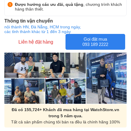
Được hưởng các ưu đãi, quà tặng
, chương trình khách
hàng thân thiết.
Thông tin vận chuyển
nội thành HN, Đà Nẵng, HCM trong ngày,
các tỉnh thành khác từ 1 đến 3 ngày
Gọi đặt mua
Liên hệ đặt hàng
093 189 2222
Đã có 155,724+ Khách đã mua hàng tại WatchStore.vn
trong 5 năm qua.
Tất cả sản phẩm chúng tôi bán ra đều là chính hãng 100%