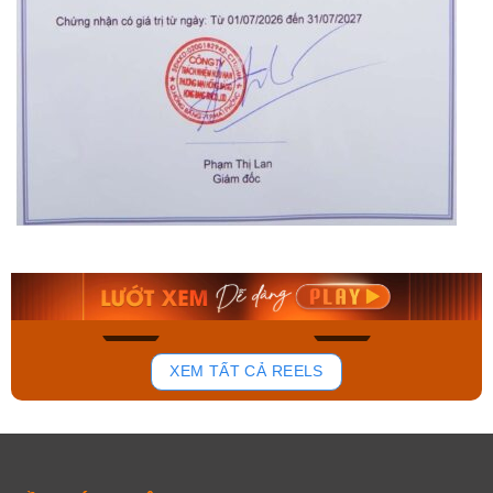
Orient Nam RA-
Casio Nam MTS-
AA0B05R19B
115D-1AVDF
9.480.000₫
2.823.000₫
8.058.000₫
2.399.550₫
Mua ngay
Mua ngay
168
94
XEM TẤT CẢ REELS