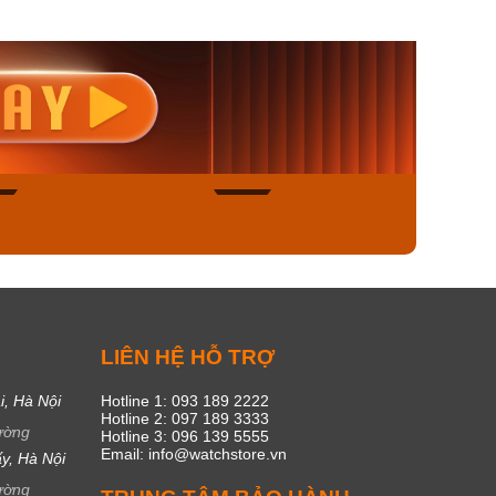
nisex AQ-
Casio Nữ LTP-V300L-
Casio
1ADF
4AUDF
1381L
00₫
1.893.000₫
1.893.
450₫
1.609.050₫
1.609
ngay
Mua ngay
Mua
49
17
C
LIÊN HỆ HỖ TRỢ
i, Hà Nội
Hotline 1: 093 189 2222
Hotline 2: 097 189 3333
ường
Hotline 3: 096 139 5555
Email: info@watchstore.vn
y, Hà Nội
ường