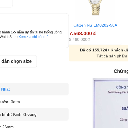
Citizen Nữ EM0282-56A
7.568.000
₫
o hành
1-5 năm uy tín
tại hệ thống đồng
 WatchStore
Xem địa chỉ bảo hành
9.460.000đ
Đã có 155,724+ Khách đã
Tất cả sản phẩm 
dẫn chọn size
Chứng
Nhật
nước:
3atm
u kính:
Kính Khoáng
:
26mm