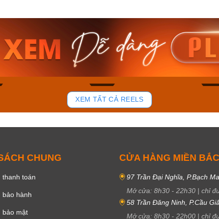
am MTS-
Casio Nam MTS-
Casio U
VDF
RS100L-1AVDF
230EL-
₫
4.276.000₫
2.117.0
50₫
3.634.600₫
1.799.
ay
Mua ngay
Mua 
83
42
XEM TẤT CẢ REELS
 SÁCH CHUNG
CỬA HÀNG MIỀN BẮ
 thanh toán
97 Trần Đại Nghĩa, P.Bạch Ma
Mở cửa:
8h30
-
22h30
|
chỉ đ
h bảo hành
58 Trần Đăng Ninh, P.Cầu Giấ
h bảo mật
Mở cửa:
8h30
-
22h00
|
chỉ đ