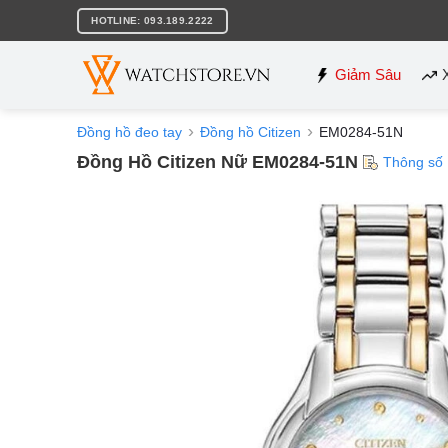
Bỏ
HOTLINE: 093.189.2222
qua
nội
dung
Giảm Sâu
Đồng hồ đeo tay
Đồng hồ Citizen
EM0284-51N
Đồng Hồ Citizen Nữ EM0284-51N
Thông số