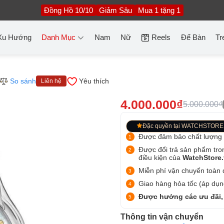
Đồng Hồ 10/10
Giảm Sâu
Mua 1 tặng 1
Xu Hướng
Danh Mục
Nam
Nữ
Reels
Để Bàn
Tr
So sánh
Yêu thích
Liên hệ
4.000.000₫
5.000.000₫
Đặc quyền tại WATCHSTORE
Được đảm bảo chất lượng
Được đổi trả sản phẩm tro
điều kiện của
WatchStore
Miễn phí vận chuyển toàn q
Giao hàng hỏa tốc (áp dụng
Được hưởng các ưu đãi,
Thông tin vận chuyển