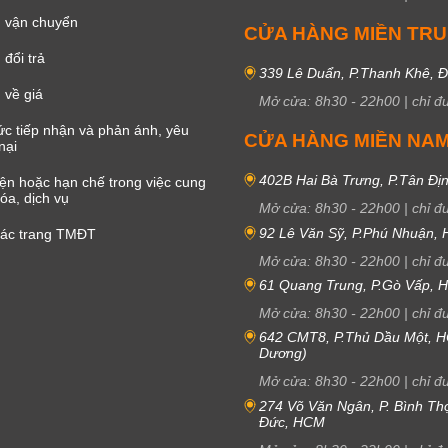
 vận chuyển
CỬA HÀNG MIỀN TR
đổi trả
339 Lê Duẩn, P.Thanh Khê, 
 về giá
Mở cửa:
8h30
-
22h00
|
chỉ đ
c tiếp nhận và phản ánh, yêu
CỬA HÀNG MIỀN NA
nại
402B Hai Bà Trưng, P.Tân Đị
iện hoặc hạn chế trong việc cung
óa, dịch vụ
Mở cửa:
8h30
-
22h00
|
chỉ đ
92 Lê Văn Sỹ, P.Phú Nhuận,
các trang TMĐT
Mở cửa:
8h30
-
22h00
|
chỉ đ
61 Quang Trung, P.Gò Vấp,
Mở cửa:
8h30
-
22h00
|
chỉ đ
642 CMT8, P.Thủ Dầu Một, H
Dương)
Mở cửa:
8h30
-
22h00
|
chỉ đ
274 Võ Văn Ngân, P. Bình Th
Đức, HCM