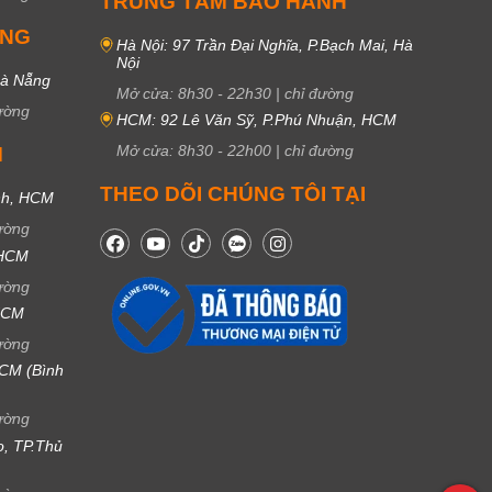
TRUNG TÂM BẢO HÀNH
UNG
Hà Nội: 97 Trần Đại Nghĩa, P.Bạch Mai, Hà
Nội
Đà Nẵng
Mở cửa:
8h30
-
22h30
|
chỉ đường
ường
HCM: 92 Lê Văn Sỹ, P.Phú Nhuận, HCM
Mở cửa:
8h30
-
22h00
|
chỉ đường
M
THEO DÕI CHÚNG TÔI TẠI
nh, HCM
ường
 HCM
ường
 HCM
ường
CM (Bình
ường
ọ, TP.Thủ