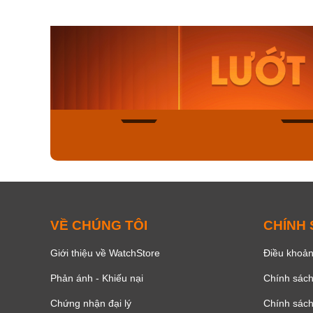
Orient Nam RA-
Casio N
AA0B05R19B
115D-1A
9.480.000₫
2.823.000
8.058.000₫
2.399.5
Mua ngay
Mua ng
142
VỀ CHÚNG TÔI
CHÍNH
Giới thiệu về WatchStore
Điều khoản
Phản ánh - Khiếu nại
Chính sác
Chứng nhận đại lý
Chính sác