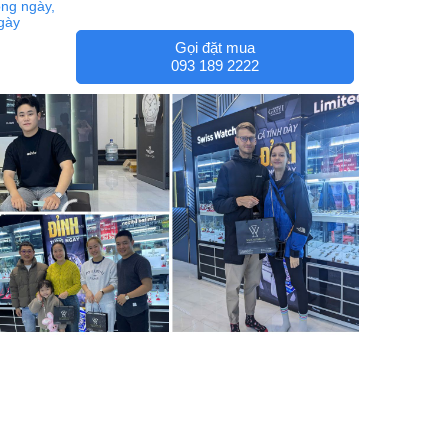
ng ngày,
ngày
Gọi đặt mua
093 189 2222