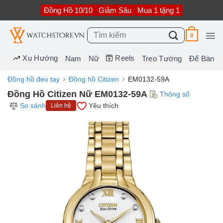
Bỏ
Đồng Hồ 10/10
Giảm Sâu
Mua 1 tặng 1
qua
nội
dung
Tìm
0
kiếm:
Xu Hướng
Reels
Nam
Nữ
Treo Tường
Để Bàn
Đồng hồ đeo tay
Đồng hồ Citizen
EM0132-59A
Đồng Hồ Citizen Nữ EM0132-59A
Thông số
So sánh
Yêu thích
Liên hệ