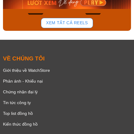
Mua ngay
Mua ngay
150
85
XEM TẤT CẢ REELS
VỀ CHÚNG TÔI
Giới thiệu về WatchStore
Phản ánh - Khiếu nại
Chứng nhận đại lý
Tin tức công ty
Top list đồng hồ
Kiến thức đồng hồ