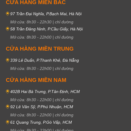
CỬA HÀNG MIỀN BẮC
97 Trần Đại Nghĩa, P.Bạch Mai, Hà Nội
Mở cửa:
8h30
-
22h30
|
chỉ đường
58 Trần Đăng Ninh, P.Cầu Giấy, Hà Nội
Mở cửa:
8h30
-
22h00
|
chỉ đường
CỬA HÀNG MIỀN TRUNG
339 Lê Duẩn, P.Thanh Khê, Đà Nẵng
Mở cửa:
8h30
-
22h00
|
chỉ đường
CỬA HÀNG MIỀN NAM
402B Hai Bà Trưng, P.Tân Định, HCM
Mở cửa:
8h30
-
22h00
|
chỉ đường
92 Lê Văn Sỹ, P.Phú Nhuận, HCM
Mở cửa:
8h30
-
22h00
|
chỉ đường
61 Quang Trung, P.Gò Vấp, HCM
Mở cửa:
8h30
-
22h00
|
chỉ đường