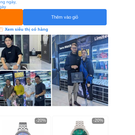
ng ngày,
ngày
Thêm vào giỏ
Xem siêu thị có hàng
-20%
-20%