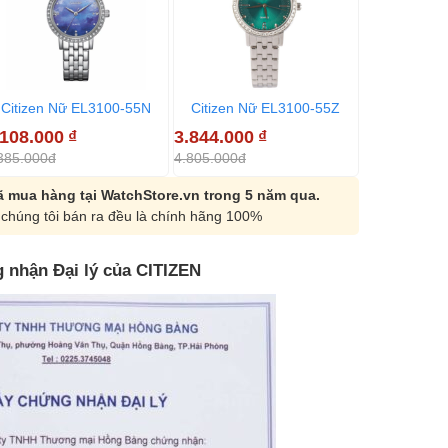
Citizen Nữ EL3100-55N
Citizen Nữ EL3100-55Z
Citizen N
.108.000
₫
3.844.000
₫
4.997.600
385.000đ
4.805.000đ
6.247.000đ
 mua hàng tại WatchStore.vn trong 5 năm qua.
chúng tôi bán ra đều là chính hãng 100%
 nhận Đại lý của CITIZEN