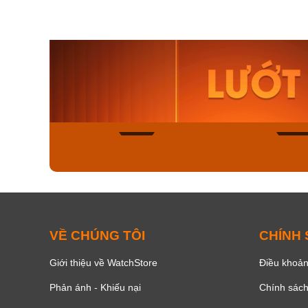
Orient Nam RA-
Casio N
AA0B05R19B
115D-1A
9.480.000₫
2.823.000
8.058.000₫
2.399.5
Mua ngay
Mua ng
154
VỀ CHÚNG TÔI
CHÍNH
Giới thiệu về WatchStore
Điều khoản
Phản ánh - Khiếu nại
Chính sác