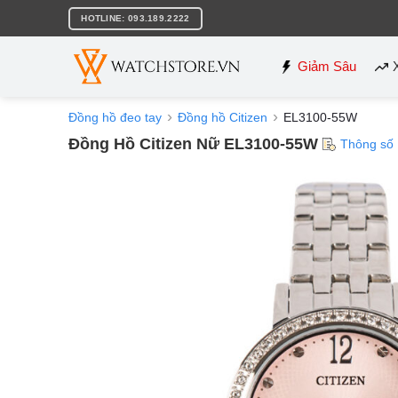
Bỏ
HOTLINE: 093.189.2222
qua
nội
dung
Giảm Sâu
Đồng hồ đeo tay
Đồng hồ Citizen
EL3100-55W
Đồng Hồ Citizen Nữ EL3100-55W
Thông số