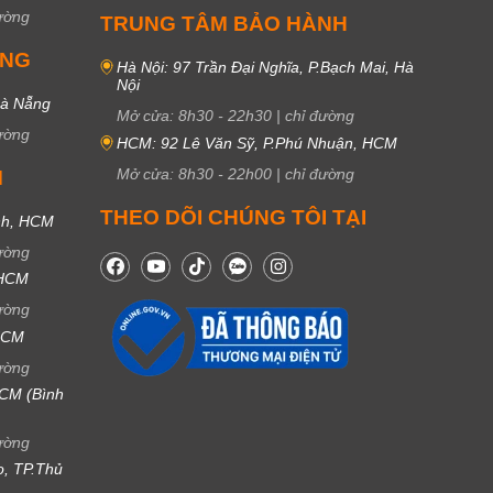
ường
TRUNG TÂM BẢO HÀNH
UNG
Hà Nội: 97 Trần Đại Nghĩa, P.Bạch Mai, Hà
Nội
Đà Nẵng
Mở cửa:
8h30
-
22h30
|
chỉ đường
ường
HCM: 92 Lê Văn Sỹ, P.Phú Nhuận, HCM
Mở cửa:
8h30
-
22h00
|
chỉ đường
M
THEO DÕI CHÚNG TÔI TẠI
nh, HCM
ường
 HCM
ường
 HCM
ường
CM (Bình
ường
ọ, TP.Thủ