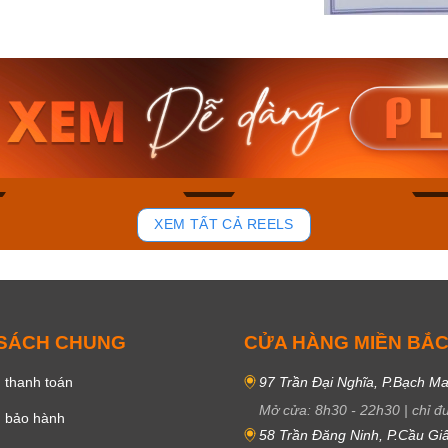
am MTS-
Casio Nam MTS-
Casio U
VDF
RS100L-1AVDF
230EL-
₫
4.276.000₫
2.117.0
50₫
3.634.600₫
1.799.
ay
Mua ngay
Mua 
87
45
XEM TẤT CẢ REELS
 SÁCH CHUNG
CỬA HÀNG MIỀN BẮ
 thanh toán
97 Trần Đại Nghĩa, P.Bạch Ma
Mở cửa:
8h30
-
22h30
|
chỉ đ
h bảo hành
58 Trần Đăng Ninh, P.Cầu Giấ