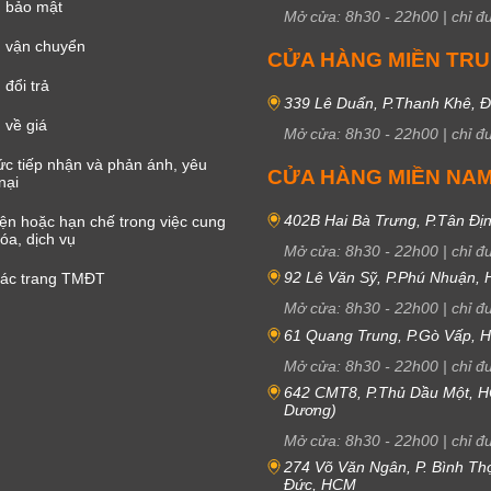
h bảo mật
Mở cửa:
8h30
-
22h00
|
chỉ đ
 vận chuyển
CỬA HÀNG MIỀN TR
đổi trả
339 Lê Duẩn, P.Thanh Khê, 
 về giá
Mở cửa:
8h30
-
22h00
|
chỉ đ
c tiếp nhận và phản ánh, yêu
CỬA HÀNG MIỀN NA
nại
402B Hai Bà Trưng, P.Tân Đị
iện hoặc hạn chế trong việc cung
óa, dịch vụ
Mở cửa:
8h30
-
22h00
|
chỉ đ
92 Lê Văn Sỹ, P.Phú Nhuận,
các trang TMĐT
Mở cửa:
8h30
-
22h00
|
chỉ đ
61 Quang Trung, P.Gò Vấp,
Mở cửa:
8h30
-
22h00
|
chỉ đ
642 CMT8, P.Thủ Dầu Một, H
Dương)
Mở cửa:
8h30
-
22h00
|
chỉ đ
274 Võ Văn Ngân, P. Bình Th
Đức, HCM