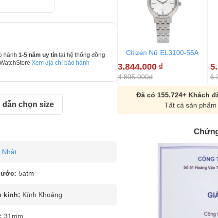
Citizen Nữ EL3100-55A
o hành
1-5 năm uy tín
tại hệ thống đồng
 WatchStore
Xem địa chỉ bảo hành
3.844.000
₫
5
4.805.000đ
6.
Đã có 155,724+ Khách đã
dẫn chọn size
Tất cả sản phẩm 
Chứng
Nhật
nước:
5atm
u kính:
Kính Khoáng
:
31mm