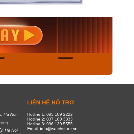
nisex AQ-
Casio Nữ LTP-V300L-
Casio
1ADF
4AUDF
1381L
00₫
1.893.000₫
1.893.
450₫
1.609.050₫
1.609
ngay
Mua ngay
Mua
49
17
C
LIÊN HỆ HỖ TRỢ
i, Hà Nội
Hotline 1: 093 189 2222
Hotline 2: 097 189 3333
ường
Hotline 3: 096 139 5555
Email: info@watchstore.vn
y, Hà Nội