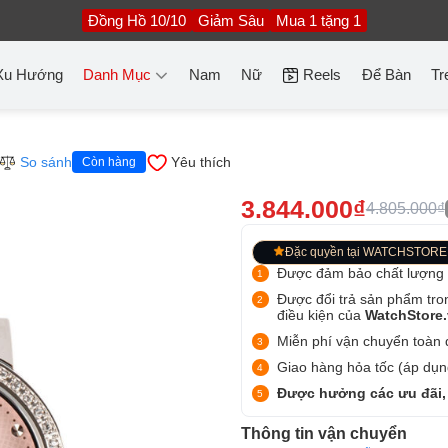
Đồng Hồ 10/10
Giảm Sâu
Mua 1 tặng 1
Xu Hướng
Danh Mục
Nam
Nữ
Reels
Để Bàn
Tr
So sánh
Yêu thích
Còn hàng
3.844.000₫
4.805.000₫
Đặc quyền tại WATCHSTORE
Được đảm bảo chất lượng
Được đổi trả sản phẩm tro
điều kiện của
WatchStore
Miễn phí vận chuyển toàn q
Giao hàng hỏa tốc (áp dụng
Được hưởng các ưu đãi,
Thông tin vận chuyển