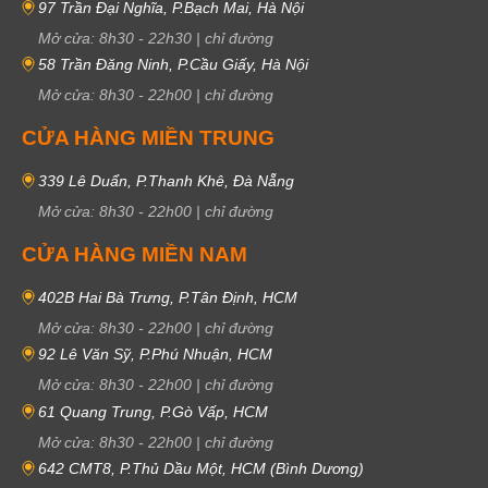
97 Trần Đại Nghĩa, P.Bạch Mai, Hà Nội
Mở cửa:
8h30
-
22h30
|
chỉ đường
58 Trần Đăng Ninh, P.Cầu Giấy, Hà Nội
Mở cửa:
8h30
-
22h00
|
chỉ đường
CỬA HÀNG MIỀN TRUNG
339 Lê Duẩn, P.Thanh Khê, Đà Nẵng
Mở cửa:
8h30
-
22h00
|
chỉ đường
CỬA HÀNG MIỀN NAM
402B Hai Bà Trưng, P.Tân Định, HCM
Mở cửa:
8h30
-
22h00
|
chỉ đường
92 Lê Văn Sỹ, P.Phú Nhuận, HCM
Mở cửa:
8h30
-
22h00
|
chỉ đường
61 Quang Trung, P.Gò Vấp, HCM
Mở cửa:
8h30
-
22h00
|
chỉ đường
642 CMT8, P.Thủ Dầu Một, HCM (Bình Dương)