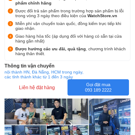
phẩm chính hãng
Được đổi trả sản phẩm trong trường hợp sản phẩm bị lỗi
trong vòng 3 ngày theo điều kiện của
WatchStore.vn
Miễn phí vận chuyển toàn quốc, đồng kiểm trực tiếp khi
giao nhận.
Giao hàng hỏa tốc (áp dụng đối với hàng có sẵn tại cửa
hàng gần nhất)
Được hưởng các ưu đãi, quà tặng
, chương trình khách
hàng thân thiết.
Thông tin vận chuyển
nội thành HN, Đà Nẵng, HCM trong ngày,
các tỉnh thành khác từ 1 đến 3 ngày
Gọi đặt mua
Liên hệ đặt hàng
093 189 2222