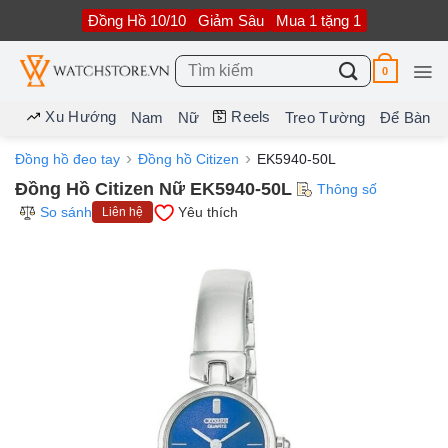
Bỏ
Đồng Hồ 10/10
Giảm Sâu
Mua 1 tặng 1
qua
nội
dung
Tìm
0
kiếm:
Xu Hướng
Reels
Nam
Nữ
Treo Tường
Để Bàn
Đồng hồ đeo tay
Đồng hồ Citizen
EK5940-50L
Đồng Hồ Citizen Nữ EK5940-50L
Thông số
So sánh
Yêu thích
Liên hệ