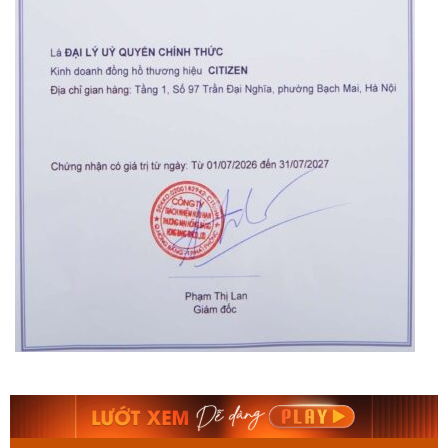
Orient Nam RA-
Casio Nam MTS-
AA0B05R19B
115D-1AVDF
9.480.000₫
2.823.000₫
8.058.000₫
2.399.550₫
Mua ngay
Mua ngay