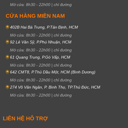
Mở cửa:
8h30
-
22h00
|
chỉ đường
CỬA HÀNG MIỀN NAM
402B Hai Bà Trưng, P.Tân Định, HCM
Mở cửa:
8h30
-
22h00
|
chỉ đường
92 Lê Văn Sỹ, P.Phú Nhuận, HCM
Mở cửa:
8h30
-
22h00
|
chỉ đường
61 Quang Trung, P.Gò Vấp, HCM
Mở cửa:
8h30
-
22h00
|
chỉ đường
642 CMT8, P.Thủ Dầu Một, HCM (Bình Dương)
Mở cửa:
8h30
-
22h00
|
chỉ đường
274 Võ Văn Ngân, P. Bình Thọ, TP.Thủ Đức, HCM
Mở cửa:
8h30
-
22h00
|
chỉ đường
LIÊN HỆ HỖ TRỢ