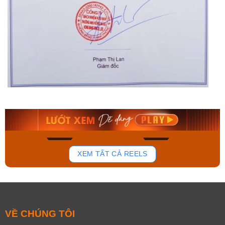
Orient Nam RA-
Casio Nam MTS-
AA0B05R19B
115D-1AVDF
9.480.000₫
2.823.000₫
8.058.000₫
2.399.550₫
Mua ngay
Mua ngay
168
96
XEM TẤT CẢ REELS
VỀ CHÚNG TÔI