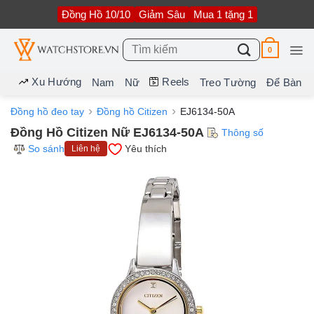
Bỏ
Đồng Hồ 10/10
Giảm Sâu
Mua 1 tặng 1
qua
nội
dung
Tìm
0
kiếm:
Xu Hướng
Reels
Nam
Nữ
Treo Tường
Để Bàn
Đồng hồ đeo tay
Đồng hồ Citizen
EJ6134-50A
Đồng Hồ Citizen Nữ EJ6134-50A
Thông số
So sánh
Yêu thích
Liên hệ