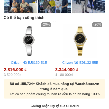
Có thể bạn cũng thích
-20%
-20%
Citizen Nữ EJ6130-51E
Citizen Nữ EJ6132-55E
2.816.000
₫
3.344.000
₫
3.520.000đ
4.180.000đ
Đã có 155,724+ Khách đã mua hàng tại WatchStore.vn
trong 5 năm qua.
Tất cả sản phẩm chúng tôi bán ra đều là chính hãng 100%
Chứng nhận Đại lý của CITIZEN