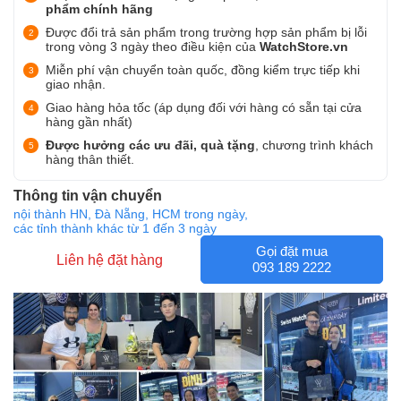
phẩm chính hãng
Được đổi trả sản phẩm trong trường hợp sản phẩm bị lỗi
trong vòng 3 ngày theo điều kiện của
WatchStore.vn
Miễn phí vận chuyển toàn quốc, đồng kiểm trực tiếp khi
giao nhận.
Giao hàng hỏa tốc (áp dụng đối với hàng có sẵn tại cửa
hàng gần nhất)
Được hưởng các ưu đãi, quà tặng
, chương trình khách
hàng thân thiết.
Thông tin vận chuyển
nội thành HN, Đà Nẵng, HCM trong ngày,
các tỉnh thành khác từ 1 đến 3 ngày
Gọi đặt mua
Liên hệ đặt hàng
093 189 2222