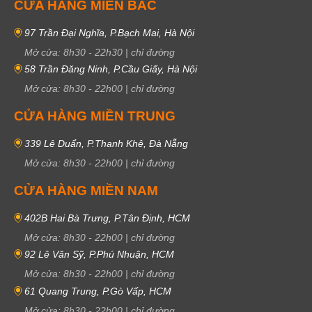
CỬA HÀNG MIỀN BẮC
97 Trần Đại Nghĩa, P.Bạch Mai, Hà Nội
Mở cửa:
8h30
-
22h30
|
chỉ đường
58 Trần Đăng Ninh, P.Cầu Giấy, Hà Nội
Mở cửa:
8h30
-
22h00
|
chỉ đường
CỬA HÀNG MIỀN TRUNG
339 Lê Duẩn, P.Thanh Khê, Đà Nẵng
Mở cửa:
8h30
-
22h00
|
chỉ đường
CỬA HÀNG MIỀN NAM
402B Hai Bà Trưng, P.Tân Định, HCM
Mở cửa:
8h30
-
22h00
|
chỉ đường
92 Lê Văn Sỹ, P.Phú Nhuận, HCM
Mở cửa:
8h30
-
22h00
|
chỉ đường
61 Quang Trung, P.Gò Vấp, HCM
Mở cửa:
8h30
-
22h00
|
chỉ đường