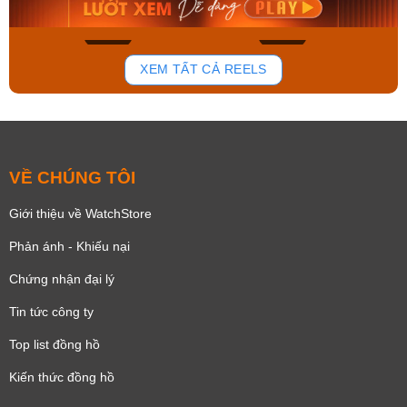
Mua ngay
Mua ngay
195
111
XEM TẤT CẢ REELS
VỀ CHÚNG TÔI
Giới thiệu về WatchStore
Phản ánh - Khiếu nại
Chứng nhận đại lý
Tin tức công ty
Top list đồng hồ
Kiến thức đồng hồ