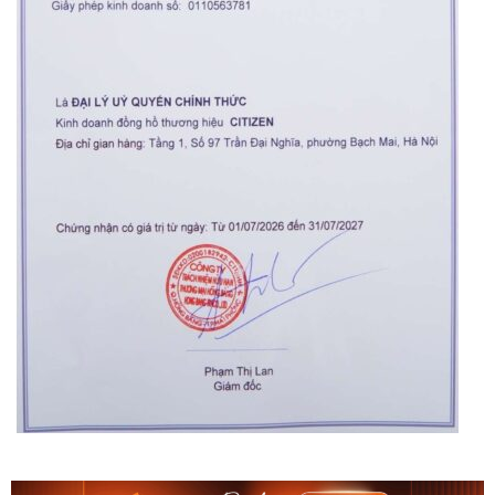
Orient Nam RA-
Casio Nam MTS-
AA0B05R19B
115D-1AVDF
9.480.000₫
2.823.000₫
8.058.000₫
2.399.550₫