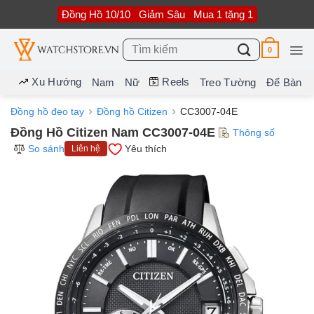
Bỏ
Đồng Hồ 10/10
Giảm Sâu
Mua 1 tặng 1
qua
nội
dung
Tìm
0
kiếm:
Xu Hướng
Reels
Nam
Nữ
Treo Tường
Để Bàn
Đồng hồ đeo tay
Đồng hồ Citizen
CC3007-04E
Đồng Hồ Citizen Nam CC3007-04E
Thông số
So sánh
Yêu thích
Liên hệ