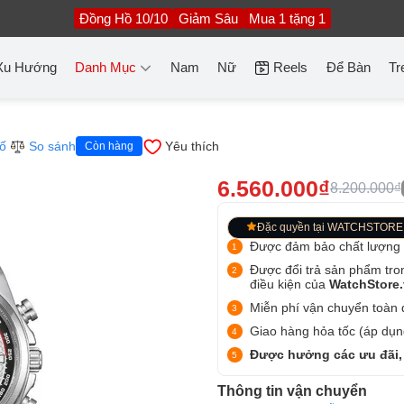
Đồng Hồ 10/10
Giảm Sâu
Mua 1 tặng 1
Xu Hướng
Danh Mục
Nam
Nữ
Reels
Để Bàn
Tr
ố
So sánh
Yêu thích
Còn hàng
6.560.000₫
8.200.000₫
Đặc quyền tại WATCHSTORE
Được đảm bảo chất lượng
Được đổi trả sản phẩm tro
điều kiện của
WatchStore
Miễn phí vận chuyển toàn q
Giao hàng hỏa tốc (áp dụng
Được hưởng các ưu đãi,
Thông tin vận chuyển