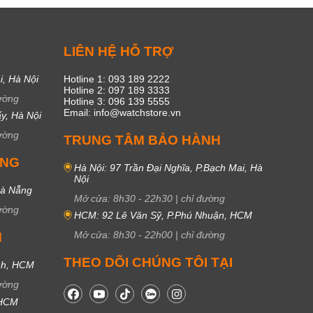
C
LIÊN HỆ HỖ TRỢ
i, Hà Nội
Hotline 1: 093 189 2222
Hotline 2: 097 189 3333
ường
Hotline 3: 096 139 5555
Email: info@watchstore.vn
y, Hà Nội
ường
TRUNG TÂM BẢO HÀNH
UNG
Hà Nội: 97 Trần Đại Nghĩa, P.Bạch Mai, Hà
Nội
Đà Nẵng
Mở cửa:
8h30
-
22h30
|
chỉ đường
ường
HCM: 92 Lê Văn Sỹ, P.Phú Nhuận, HCM
Mở cửa:
8h30
-
22h00
|
chỉ đường
M
THEO DÕI CHÚNG TÔI TẠI
nh, HCM
ường
 HCM