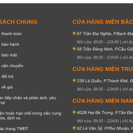
 SÁCH CHUNG
CỬA HÀNG MIỀN BẮ
 thanh toán
97 Trần Đại Nghĩa, P.Bạch Ma
Mở cửa:
8h30
-
22h30
|
chỉ đ
h bảo hành
58 Trần Đăng Ninh, P.Cầu Giấ
h bảo mật
Mở cửa:
8h30
-
22h00
|
chỉ đ
 vận chuyển
CỬA HÀNG MIỀN TR
đổi trả
339 Lê Duẩn, P.Thanh Khê, 
 về giá
Mở cửa:
8h30
-
22h00
|
chỉ đ
c tiếp nhận và phản ánh, yêu
CỬA HÀNG MIỀN NA
nại
402B Hai Bà Trưng, P.Tân Đị
iện hoặc hạn chế trong việc cung
óa, dịch vụ
Mở cửa:
8h30
-
22h00
|
chỉ đ
92 Lê Văn Sỹ, P.Phú Nhuận,
các trang TMĐT