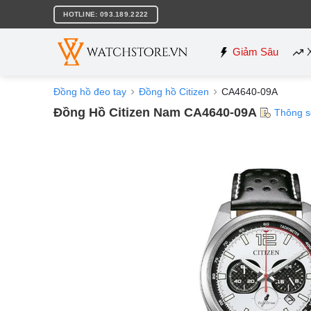
Bỏ
HOTLINE: 093.189.2222
qua
nội
dung
Giảm Sâu
Đồng hồ đeo tay
Đồng hồ Citizen
CA4640-09A
Đồng Hồ Citizen Nam CA4640-09A
Thông s