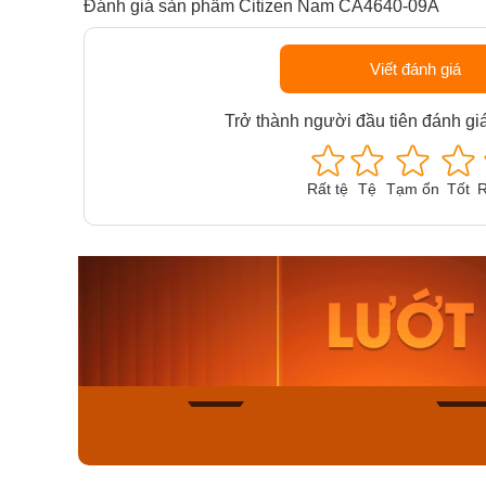
Đánh giá sản phẩm Citizen Nam CA4640-09A
Viết đánh giá
Trở thành người đầu tiên đánh gi
Rất tệ
Tệ
Tạm ổn
Tốt
R
Orient Nam RA-
Casio N
AA0B05R19B
115D-1A
9.480.000₫
2.823.000
8.058.000₫
2.399.5
Mua ngay
Mua ng
136