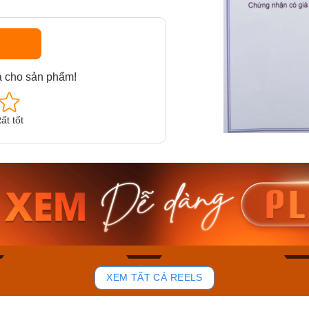
á cho sản phẩm!
ất tốt
am MTS-
Casio Nam MTS-
Casio U
VDF
RS100L-1AVDF
230EL-
₫
4.276.000₫
2.117.0
50₫
3.634.600₫
1.799.
ay
Mua ngay
Mua 
81
37
XEM TẤT CẢ REELS