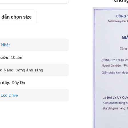
Chứng
dẫn chọn size
Nhật
nước:
10atm
y:
Năng lượng ánh sáng
u dây:
Dây Da
Eco Drive