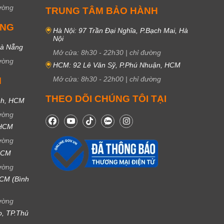
ường
TRUNG TÂM BẢO HÀNH
UNG
Hà Nội: 97 Trần Đại Nghĩa, P.Bạch Mai, Hà
Nội
Đà Nẵng
Mở cửa:
8h30
-
22h30
|
chỉ đường
ường
HCM: 92 Lê Văn Sỹ, P.Phú Nhuận, HCM
Mở cửa:
8h30
-
22h00
|
chỉ đường
M
THEO DÕI CHÚNG TÔI TẠI
nh, HCM
ường
 HCM
ường
 HCM
ường
CM (Bình
ường
ọ, TP.Thủ