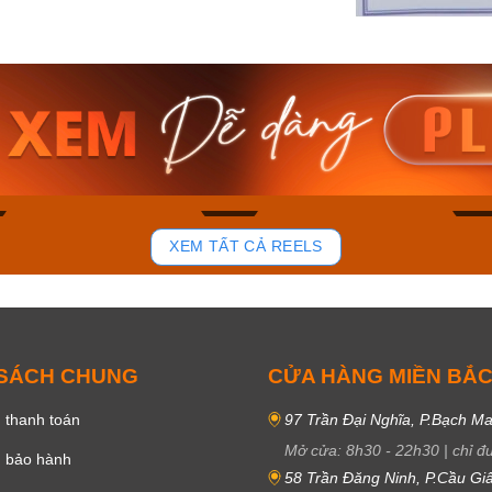
am MTS-
Casio Nam MTS-
Casio U
VDF
RS100L-1AVDF
230EL-
₫
4.276.000₫
2.117.0
50₫
3.634.600₫
1.799.
ay
Mua ngay
Mua 
89
45
XEM TẤT CẢ REELS
 SÁCH CHUNG
CỬA HÀNG MIỀN BẮ
 thanh toán
97 Trần Đại Nghĩa, P.Bạch Ma
Mở cửa:
8h30
-
22h30
|
chỉ đ
h bảo hành
58 Trần Đăng Ninh, P.Cầu Giấ