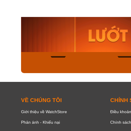
Orient Nam RA-
Casio N
AA0B05R19B
115D-1A
9.480.000₫
2.823.000
8.058.000₫
2.399.5
Mua ngay
Mua ng
156
VỀ CHÚNG TÔI
CHÍNH
Giới thiệu về WatchStore
Điều khoản
Phản ánh - Khiếu nại
Chính sác