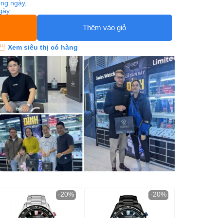
ng ngày,
ngày
Thêm vào giỏ
Xem siêu thị có hàng
-20%
-20%