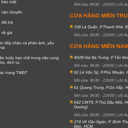
h bảo mật
Mở cửa:
8h30
-
22h00
|
chỉ đ
 vận chuyển
CỬA HÀNG MIỀN TR
đổi trả
339 Lê Duẩn, P.Thanh Khê, 
 về giá
Mở cửa:
8h30
-
22h00
|
chỉ đ
c tiếp nhận và phản ánh, yêu
CỬA HÀNG MIỀN NA
nại
402B Hai Bà Trưng, P.Tân Đị
iện hoặc hạn chế trong việc cung
óa, dịch vụ
Mở cửa:
8h30
-
22h00
|
chỉ đ
92 Lê Văn Sỹ, P.Phú Nhuận,
các trang TMĐT
Mở cửa:
8h30
-
22h00
|
chỉ đ
61 Quang Trung, P.Gò Vấp,
Mở cửa:
8h30
-
22h00
|
chỉ đ
642 CMT8, P.Thủ Dầu Một, H
Dương)
Mở cửa:
8h30
-
22h00
|
chỉ đ
274 Võ Văn Ngân, P. Bình Th
Đức, HCM