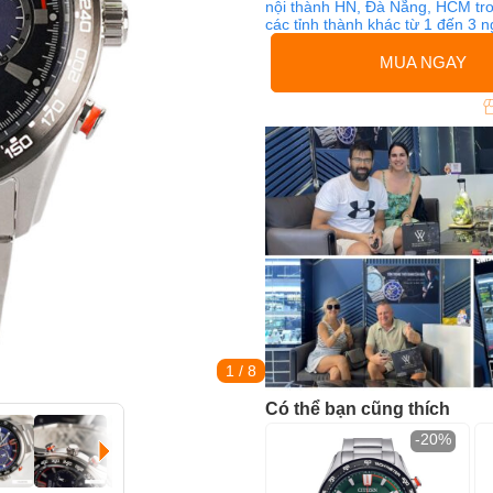
nội thành HN, Đà Nẵng, HCM tro
các tỉnh thành khác từ 1 đến 3 
MUA NGAY
1
/ 8
Có thể bạn cũng thích
-20%