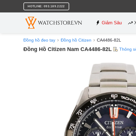
Bỏ
HOTLINE: 093.189.2222
qua
nội
dung
Giảm Sâu
Đồng hồ đeo tay
Đồng hồ Citizen
CA4486-82L
Đồng Hồ Citizen Nam CA4486-82L
Thông s