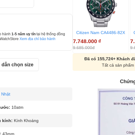
Citizen Nam CA4486-82X
o hành
1-5 năm uy tín
tại hệ thống đồng
 WatchStore
Xem địa chỉ bảo hành
7.748.000
₫
7
9.685.000đ
9.
Đã có 155,724+ Khách đã
dẫn chọn size
Tất cả sản phẩm 
Chứng
Nhật
nước:
10atm
u kính:
Kính Khoáng
:
43mm