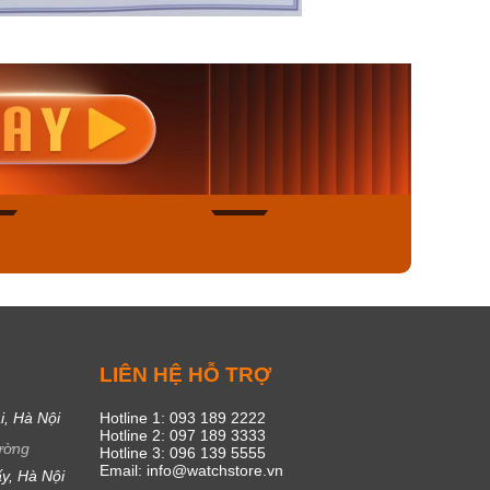
nisex AQ-
Casio Nữ LTP-V300L-
Casio
1ADF
4AUDF
1381L
00₫
1.893.000₫
1.893.
450₫
1.609.050₫
1.609
ngay
Mua ngay
Mua
49
18
C
LIÊN HỆ HỖ TRỢ
i, Hà Nội
Hotline 1: 093 189 2222
Hotline 2: 097 189 3333
ường
Hotline 3: 096 139 5555
Email: info@watchstore.vn
y, Hà Nội