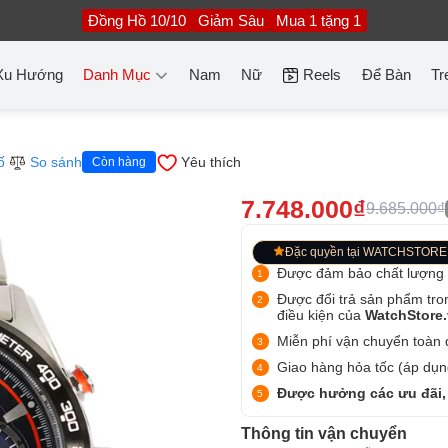
Đồng Hồ 10/10
Giảm Sâu
Mua 1 tặng 1
Xu Hướng
Danh Mục
Nam
Nữ
Reels
Để Bàn
Tr
ố
So sánh
Yêu thích
Còn hàng
7.748.000₫
9.685.000₫
Đặc quyền tại WATCHSTORE
Được đảm bảo chất lượng
Được đổi trả sản phẩm tro
điều kiện của
WatchStore
Miễn phí vận chuyển toàn q
Giao hàng hỏa tốc (áp dụng
Được hưởng các ưu đãi,
Thông tin vận chuyển