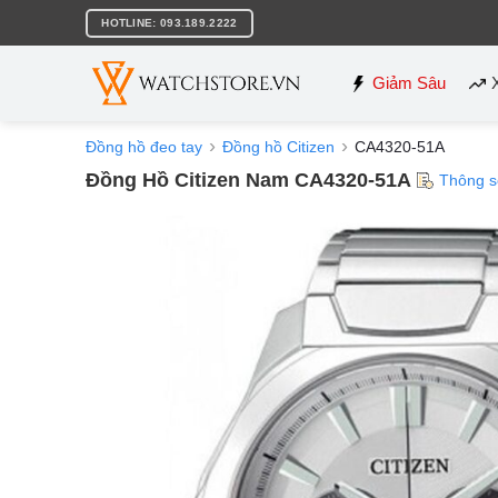
Bỏ
HOTLINE: 093.189.2222
qua
nội
dung
Giảm Sâu
Đồng hồ đeo tay
Đồng hồ Citizen
CA4320-51A
Đồng Hồ Citizen Nam CA4320-51A
Thông s