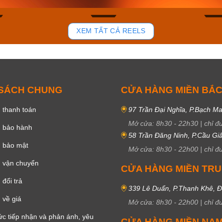
81
37
XEM TẤT CẢ REELS
 SÁCH CHUNG
CỬA HÀNG MIỀN BẮ
 thanh toán
97 Trần Đại Nghĩa, P.Bạch Ma
Mở cửa:
8h30
-
22h30
|
chỉ đ
h bảo hành
58 Trần Đăng Ninh, P.Cầu Giấ
h bảo mật
Mở cửa:
8h30
-
22h00
|
chỉ đ
 vận chuyển
CỬA HÀNG MIỀN TR
đổi trả
339 Lê Duẩn, P.Thanh Khê, 
 về giá
Mở cửa:
8h30
-
22h00
|
chỉ đ
c tiếp nhận và phản ánh, yêu
CỬA HÀNG MIỀN NA