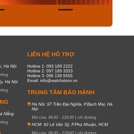
45
17
C
LIÊN HỆ HỖ TRỢ
i, Hà Nội
Hotline 1: 093 189 2222
Hotline 2: 097 189 3333
ường
Hotline 3: 096 139 5555
Email: info@watchstore.vn
y, Hà Nội
ường
TRUNG TÂM BẢO HÀNH
UNG
Hà Nội: 97 Trần Đại Nghĩa, P.Bạch Mai, Hà
Nội
Đà Nẵng
Mở cửa:
8h30
-
22h30
|
chỉ đường
ường
HCM: 92 Lê Văn Sỹ, P.Phú Nhuận, HCM
Mở cửa:
8h30
-
22h00
|
chỉ đường
M