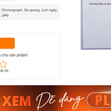
:
Chronograph, Dạ quang, Lịch ngày,
, giây
á cho sản phẩm!
ất tốt
am MTS-
Casio Nam MTS-
Casio U
VDF
RS100L-1AVDF
230EL-
₫
4.276.000₫
2.117.0
50₫
3.634.600₫
1.799.
ay
Mua ngay
Mua 