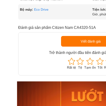
Bộ máy:
Eco Drive
Tiện ích
Giờ, phút
Đánh giá sản phẩm Citizen Nam CA4320-51A
Viết đánh giá
Trở thành người đầu tiên đánh gi
Rất tệ
Tệ
Tạm ổn
Tốt
R
Orient Nam RA-
Casio N
AA0B05R19B
115D-1A
9.480.000₫
2.823.000
8.058.000₫
2.399.5
Mua ngay
Mua ng