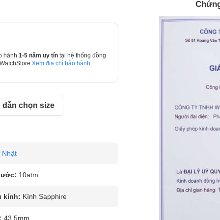
Chứng
o hành
1-5 năm uy tín
tại hệ thống đồng
 WatchStore
Xem địa chỉ bảo hành
dẫn chọn size
Nhật
nước:
10atm
u kính:
Kính Sapphire
:
43.5mm