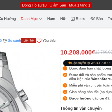
Đồng Hồ 10/10
Giảm Sâu
Mua 1 tặng 1
Xu Hướng
Danh Mục
Nam
Nữ
Reels
Để Bàn
Tr
ố
So sánh
Yêu thích
Liên hệ
10.208.000₫
12.760.0
Đặc quyền tại WATCHSTORE
Được đảm bảo chất lượng
Được đổi trả sản phẩm tro
điều kiện của
WatchStore
Miễn phí vận chuyển toàn q
Giao hàng hỏa tốc (áp dụng
Được hưởng các ưu đãi,
Thông tin vận chuyển