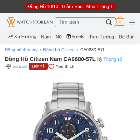
Bỏ
Đồng Hồ 10/10
Giảm Sâu
Mua 1 tặng 1
qua
nội
dung
Tìm
0
kiếm:
Xu Hướng
Reels
Nam
Nữ
Treo Tường
Để Bàn
Đồng hồ đeo tay
Đồng hồ Citizen
CA0680-57L
Đồng Hồ Citizen Nam CA0680-57L
Thông số
So sánh
Yêu thích
Liên hệ