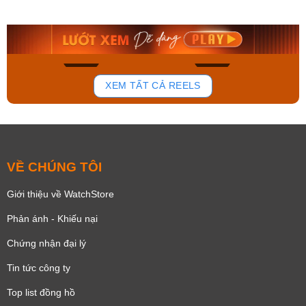
AA0B05R19B
115D-1AVDF
9.480.000₫
2.823.000₫
8.058.000₫
2.399.550₫
Mua ngay
Mua ngay
196
111
XEM TẤT CẢ REELS
VỀ CHÚNG TÔI
Giới thiệu về WatchStore
Phản ánh - Khiếu nại
Chứng nhận đại lý
Tin tức công ty
Top list đồng hồ