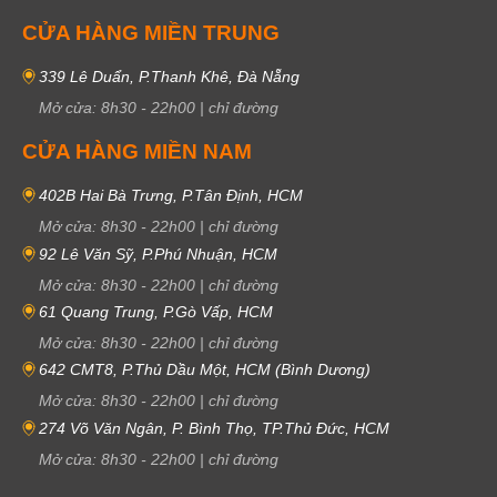
CỬA HÀNG MIỀN TRUNG
339 Lê Duẩn, P.Thanh Khê, Đà Nẵng
Mở cửa:
8h30
-
22h00
|
chỉ đường
CỬA HÀNG MIỀN NAM
402B Hai Bà Trưng, P.Tân Định, HCM
Mở cửa:
8h30
-
22h00
|
chỉ đường
92 Lê Văn Sỹ, P.Phú Nhuận, HCM
Mở cửa:
8h30
-
22h00
|
chỉ đường
61 Quang Trung, P.Gò Vấp, HCM
Mở cửa:
8h30
-
22h00
|
chỉ đường
642 CMT8, P.Thủ Dầu Một, HCM (Bình Dương)
Mở cửa:
8h30
-
22h00
|
chỉ đường
274 Võ Văn Ngân, P. Bình Thọ, TP.Thủ Đức, HCM
Mở cửa:
8h30
-
22h00
|
chỉ đường