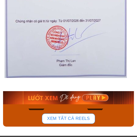
Orient Nam RA-
Casio Nam MTS-
AA0B05R19B
115D-1AVDF
9.480.000₫
2.823.000₫
8.058.000₫
2.399.550₫
Mua ngay
Mua ngay
143
83
XEM TẤT CẢ REELS