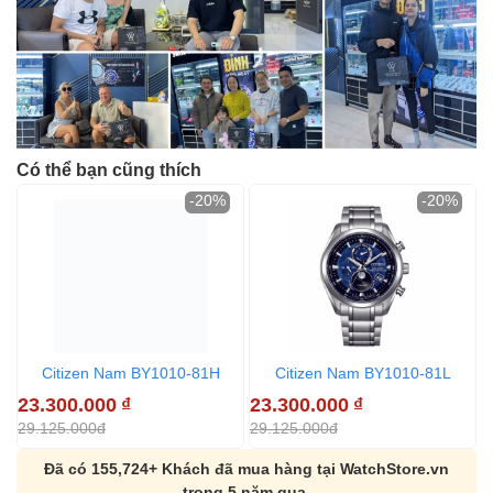
Có thể bạn cũng thích
-20%
-20%
Citizen Nam BY1010-81H
Citizen Nam BY1010-81L
23.300.000
₫
23.300.000
₫
2
29.125.000đ
29.125.000đ
2
Đã có 155,724+ Khách đã mua hàng tại WatchStore.vn
trong 5 năm qua.