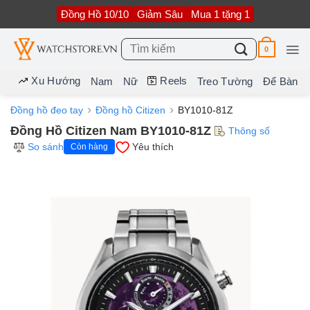
Bỏ
Đồng Hồ 10/10
Giảm Sâu
Mua 1 tặng 1
qua
nội
dung
Tìm
0
kiếm:
Xu Hướng
Reels
Nam
Nữ
Treo Tường
Để Bàn
Đồng hồ đeo tay
Đồng hồ Citizen
BY1010-81Z
Đồng Hồ Citizen Nam BY1010-81Z
Thông số
So sánh
Yêu thích
Còn hàng