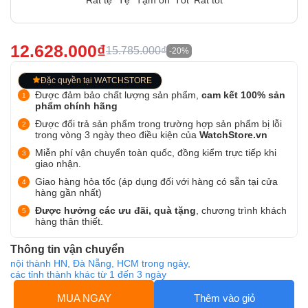
Rất tệ
Tệ
Tạm ổn
Tốt
Rất tốt
12.628.000₫
15.785.000₫
-20%
Đặc quyền tại WATCHSTORE
Được đảm bảo chất lượng sản phẩm,
cam kết 100% sản
phẩm chính hãng
Được đổi trả sản phẩm trong trường hợp sản phẩm bị lỗi
trong vòng 3 ngày theo điều kiện của
WatchStore.vn
Miễn phí vận chuyển toàn quốc, đồng kiểm trực tiếp khi
giao nhận.
Giao hàng hỏa tốc (áp dụng đối với hàng có sẵn tại cửa
hàng gần nhất)
Được hưởng các ưu đãi, quà tặng
, chương trình khách
hàng thân thiết.
Thông tin vận chuyển
nội thành HN, Đà Nẵng, HCM trong ngày,
các tỉnh thành khác từ 1 đến 3 ngày
MUA NGAY
Thêm vào giỏ