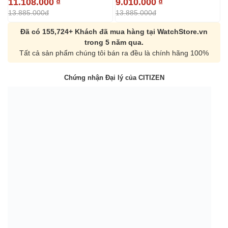
11.108.000
₫
9.010.000
₫
9
13.885.000đ
13.885.000đ
1
Đã có 155,724+ Khách đã mua hàng tại WatchStore.vn
trong 5 năm qua.
Tất cả sản phẩm chúng tôi bán ra đều là chính hãng 100%
Chứng nhận Đại lý của CITIZEN