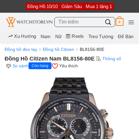
Bỏ
Đồng Hồ 10/10
Giảm Sâu
Mua 1 tặng 1
qua
nội
dung
Tìm
0
kiếm:
Xu Hướng
Reels
Nam
Nữ
Treo Tường
Để Bàn
Đồng hồ đeo tay
Đồng hồ Citizen
BL8156-80E
Đồng Hồ Citizen Nam BL8156-80E
Thông số
So sánh
Yêu thích
Còn hàng