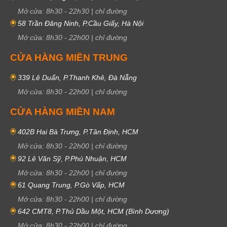
Mở cửa:
8h30
-
22h30
|
chỉ đường
58 Trần Đăng Ninh, P.Cầu Giấy, Hà Nội
Mở cửa:
8h30
-
22h00
|
chỉ đường
CỬA HÀNG MIỀN TRUNG
339 Lê Duẩn, P.Thanh Khê, Đà Nẵng
Mở cửa:
8h30
-
22h00
|
chỉ đường
CỬA HÀNG MIỀN NAM
402B Hai Bà Trưng, P.Tân Định, HCM
Mở cửa:
8h30
-
22h00
|
chỉ đường
92 Lê Văn Sỹ, P.Phú Nhuận, HCM
Mở cửa:
8h30
-
22h00
|
chỉ đường
61 Quang Trung, P.Gò Vấp, HCM
Mở cửa:
8h30
-
22h00
|
chỉ đường
642 CMT8, P.Thủ Dầu Một, HCM (Bình Dương)
Mở cửa:
8h30
-
22h00
|
chỉ đường