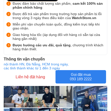
Được đảm bảo chất lượng sản phẩm,
cam kết 100% sản
phẩm chính hãng
Được đổi trả sản phẩm trong trường hợp sản phẩm bị lỗi
trong vòng 3 ngày theo điều kiện của
WatchStore.vn
Miễn phí vận chuyển toàn quốc, đồng kiểm trực tiếp khi
giao nhận.
Giao hàng hỏa tốc (áp dụng đối với hàng có sẵn tại cửa
hàng gần nhất)
Được hưởng các ưu đãi, quà tặng
, chương trình khách
hàng thân thiết.
Thông tin vận chuyển
nội thành HN, Đà Nẵng, HCM trong ngày,
các tỉnh thành khác từ 1 đến 3 ngày
Gọi đặt mua
Liên hệ đặt hàng
093 189 2222