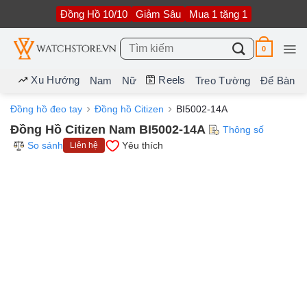
Bỏ
Đồng Hồ 10/10
Giảm Sâu
Mua 1 tặng 1
qua
nội
dung
Tìm
0
kiếm:
Xu Hướng
Reels
Nam
Nữ
Treo Tường
Để Bàn
Đồng hồ đeo tay
Đồng hồ Citizen
BI5002-14A
Đồng Hồ Citizen Nam BI5002-14A
Thông số
So sánh
Yêu thích
Liên hệ