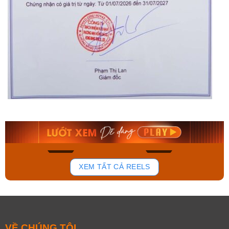
Orient Nam RA-
Casio Nam MTS-
AA0B05R19B
115D-1AVDF
9.480.000₫
2.823.000₫
8.058.000₫
2.399.550₫
Mua ngay
Mua ngay
166
92
XEM TẤT CẢ REELS
VỀ CHÚNG TÔI