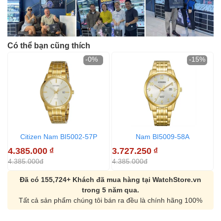
Có thể bạn cũng thích
-0%
-15%
Citizen Nam BI5002-57P
Nam BI5009-58A
4.385.000
₫
3.727.250
₫
3
4.385.000đ
4.385.000đ
3
Đã có 155,724+ Khách đã mua hàng tại WatchStore.vn
trong 5 năm qua.
Tất cả sản phẩm chúng tôi bán ra đều là chính hãng 100%