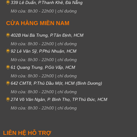
339 Lê Duẩn, P.Thanh Khê, Đà Nẵng
Mở cửa:
8h30
-
22h00
|
chỉ đường
CỬA HÀNG MIỀN NAM
402B Hai Bà Trưng, P.Tân Định, HCM
Mở cửa:
8h30
-
22h00
|
chỉ đường
92 Lê Văn Sỹ, P.Phú Nhuận, HCM
Mở cửa:
8h30
-
22h00
|
chỉ đường
61 Quang Trung, P.Gò Vấp, HCM
Mở cửa:
8h30
-
22h00
|
chỉ đường
642 CMT8, P.Thủ Dầu Một, HCM (Bình Dương)
Mở cửa:
8h30
-
22h00
|
chỉ đường
274 Võ Văn Ngân, P. Bình Thọ, TP.Thủ Đức, HCM
Mở cửa:
8h30
-
22h00
|
chỉ đường
LIÊN HỆ HỖ TRỢ