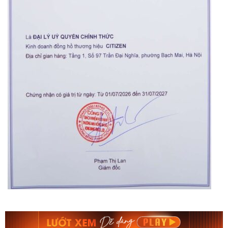
Orient Nam RA-
Casio Nam MTS-
AA0B05R19B
115D-1AVDF
9.480.000₫
2.823.000₫
8.058.000₫
2.399.550₫
Mua ngay
Mua ngay