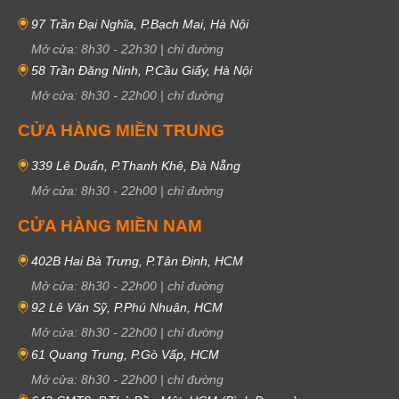
97 Trần Đại Nghĩa, P.Bạch Mai, Hà Nội
Mở cửa:
8h30
-
22h30
|
chỉ đường
58 Trần Đăng Ninh, P.Cầu Giấy, Hà Nội
Mở cửa:
8h30
-
22h00
|
chỉ đường
CỬA HÀNG MIỀN TRUNG
339 Lê Duẩn, P.Thanh Khê, Đà Nẵng
Mở cửa:
8h30
-
22h00
|
chỉ đường
CỬA HÀNG MIỀN NAM
402B Hai Bà Trưng, P.Tân Định, HCM
Mở cửa:
8h30
-
22h00
|
chỉ đường
92 Lê Văn Sỹ, P.Phú Nhuận, HCM
Mở cửa:
8h30
-
22h00
|
chỉ đường
61 Quang Trung, P.Gò Vấp, HCM
Mở cửa:
8h30
-
22h00
|
chỉ đường