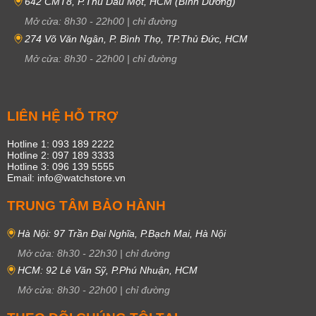
642 CMT8, P.Thủ Dầu Một, HCM (Bình Dương)
Mở cửa:
8h30
-
22h00
|
chỉ đường
274 Võ Văn Ngân, P. Bình Thọ, TP.Thủ Đức, HCM
Mở cửa:
8h30
-
22h00
|
chỉ đường
LIÊN HỆ HỖ TRỢ
Hotline 1: 093 189 2222
Hotline 2: 097 189 3333
Hotline 3: 096 139 5555
Email: info@watchstore.vn
TRUNG TÂM BẢO HÀNH
Hà Nội: 97 Trần Đại Nghĩa, P.Bạch Mai, Hà Nội
Mở cửa:
8h30
-
22h30
|
chỉ đường
HCM: 92 Lê Văn Sỹ, P.Phú Nhuận, HCM
Mở cửa:
8h30
-
22h00
|
chỉ đường