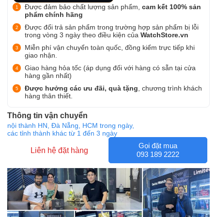
Được đảm bảo chất lượng sản phẩm,
cam kết 100% sản
phẩm chính hãng
Được đổi trả sản phẩm trong trường hợp sản phẩm bị lỗi
trong vòng 3 ngày theo điều kiện của
WatchStore.vn
Miễn phí vận chuyển toàn quốc, đồng kiểm trực tiếp khi
giao nhận.
Giao hàng hỏa tốc (áp dụng đối với hàng có sẵn tại cửa
hàng gần nhất)
Được hưởng các ưu đãi, quà tặng
, chương trình khách
hàng thân thiết.
Thông tin vận chuyển
nội thành HN, Đà Nẵng, HCM trong ngày,
các tỉnh thành khác từ 1 đến 3 ngày
Gọi đặt mua
Liên hệ đặt hàng
093 189 2222