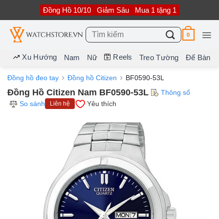
Bỏ
Đồng Hồ 10/10
Giảm Sâu
Mua 1 tặng 1
qua
nội
dung
Tìm
0
kiếm:
Xu Hướng
Reels
Nam
Nữ
Treo Tường
Để Bàn
Đồng hồ đeo tay
Đồng hồ Citizen
BF0590-53L
Đồng Hồ Citizen Nam BF0590-53L
Thông số
So sánh
Yêu thích
Liên hệ