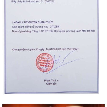
Orient Nam RA-
Casio Nam MTS-
AA0B05R19B
115D-1AVDF
9.480.000₫
2.823.000₫
8.058.000₫
2.399.550₫