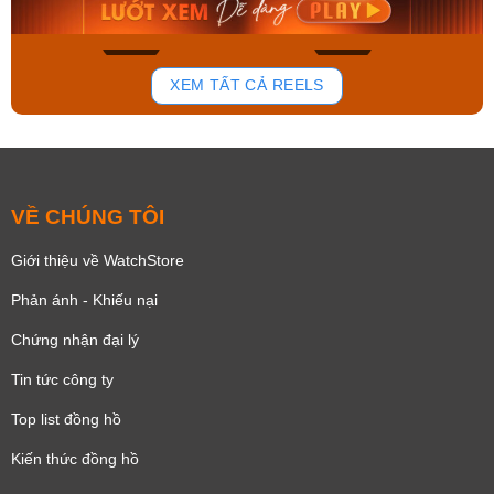
Mua ngay
Mua ngay
153
87
XEM TẤT CẢ REELS
VỀ CHÚNG TÔI
Giới thiệu về WatchStore
Phản ánh - Khiếu nại
Chứng nhận đại lý
Tin tức công ty
Top list đồng hồ
Kiến thức đồng hồ