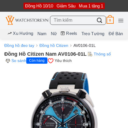
Bỏ
Đồng Hồ 10/10
Giảm Sâu
Mua 1 tặng 1
qua
nội
dung
Tìm
0
kiếm:
Xu Hướng
Reels
Nam
Nữ
Treo Tường
Để Bàn
Đồng hồ đeo tay
Đồng hồ Citizen
AV0106-01L
Đồng Hồ Citizen Nam AV0106-01L
Thông số
So sánh
Yêu thích
Còn hàng