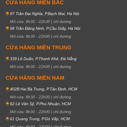
CỬA HÀNG MIỀN BẮC
97 Trần Đại Nghĩa, P.Bạch Mai, Hà Nội
Mở cửa:
8h30
-
22h30
|
chỉ đường
58 Trần Đăng Ninh, P.Cầu Giấy, Hà Nội
Mở cửa:
8h30
-
22h00
|
chỉ đường
CỬA HÀNG MIỀN TRUNG
339 Lê Duẩn, P.Thanh Khê, Đà Nẵng
Mở cửa:
8h30
-
22h00
|
chỉ đường
CỬA HÀNG MIỀN NAM
402B Hai Bà Trưng, P.Tân Định, HCM
Mở cửa:
8h30
-
22h00
|
chỉ đường
92 Lê Văn Sỹ, P.Phú Nhuận, HCM
Mở cửa:
8h30
-
22h00
|
chỉ đường
61 Quang Trung, P.Gò Vấp, HCM
Mở cửa:
8h30
-
22h00
|
chỉ đường