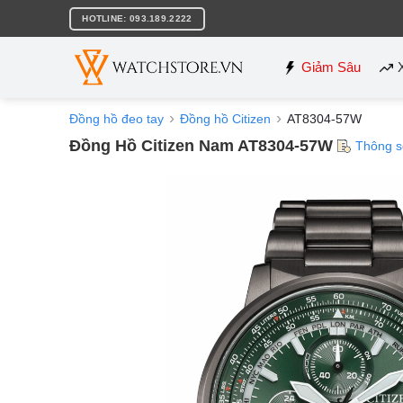
Bỏ
HOTLINE: 093.189.2222
qua
nội
dung
Giảm Sâu
Đồng hồ đeo tay
Đồng hồ Citizen
AT8304-57W
Đồng Hồ Citizen Nam AT8304-57W
Thông s