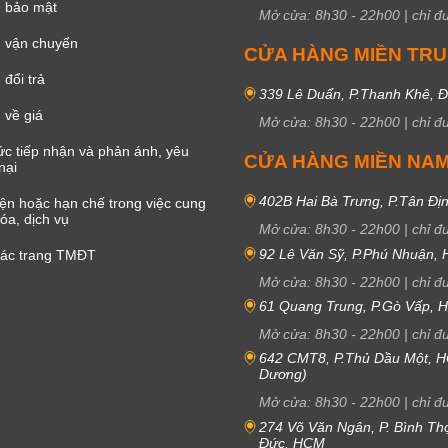
h bảo mật
Mở cửa:
8h30
-
22h00
|
chỉ đ
 vận chuyển
CỬA HÀNG MIỀN TR
đổi trả
339 Lê Duẩn, P.Thanh Khê, 
 về giá
Mở cửa:
8h30
-
22h00
|
chỉ đ
c tiếp nhận và phản ánh, yêu
CỬA HÀNG MIỀN NA
nại
402B Hai Bà Trưng, P.Tân Đị
iện hoặc hạn chế trong việc cung
óa, dịch vụ
Mở cửa:
8h30
-
22h00
|
chỉ đ
92 Lê Văn Sỹ, P.Phú Nhuận,
các trang TMĐT
Mở cửa:
8h30
-
22h00
|
chỉ đ
61 Quang Trung, P.Gò Vấp,
Mở cửa:
8h30
-
22h00
|
chỉ đ
642 CMT8, P.Thủ Dầu Một, H
Dương)
Mở cửa:
8h30
-
22h00
|
chỉ đ
274 Võ Văn Ngân, P. Bình Th
Đức, HCM