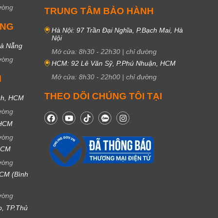
ường
TRUNG TÂM BẢO HÀNH
UNG
Hà Nội: 97 Trần Đại Nghĩa, P.Bạch Mai, Hà
Nội
Đà Nẵng
Mở cửa:
8h30
-
22h30
|
chỉ đường
ường
HCM: 92 Lê Văn Sỹ, P.Phú Nhuận, HCM
Mở cửa:
8h30
-
22h00
|
chỉ đường
M
THEO DÕI CHÚNG TÔI TẠI
nh, HCM
ường
 HCM
ường
 HCM
ường
CM (Bình
ường
ọ, TP.Thủ