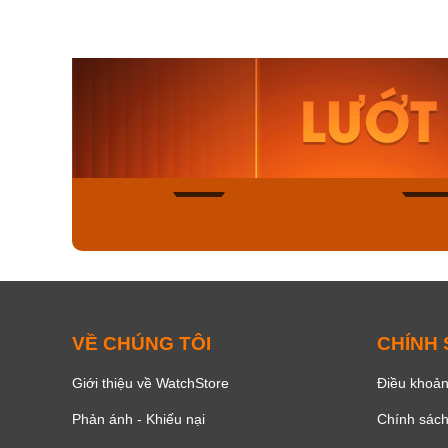
Orient Nam RA-
Casio N
AA0B05R19B
115D-1A
9.480.000₫
2.823.000
8.058.000₫
2.399.5
Mua ngay
Mua ng
135
VỀ CHÚNG TÔI
CHÍNH
Giới thiệu về WatchStore
Điều khoản
Phản ánh - Khiếu nại
Chính sác