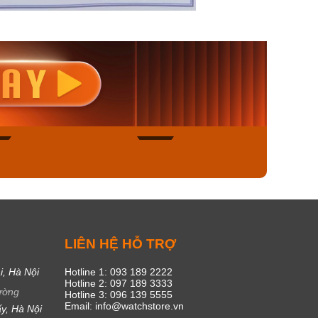
nisex AQ-
Casio Nữ LTP-V300L-
Casio
1ADF
4AUDF
1381L
00₫
1.893.000₫
1.893.
450₫
1.609.050₫
1.609
ngay
Mua ngay
Mua
45
16
C
LIÊN HỆ HỖ TRỢ
i, Hà Nội
Hotline 1: 093 189 2222
Hotline 2: 097 189 3333
ường
Hotline 3: 096 139 5555
Email: info@watchstore.vn
y, Hà Nội