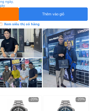
ng ngày,
ngày
Thêm vào giỏ
Xem siêu thị có hàng
-20%
-20%