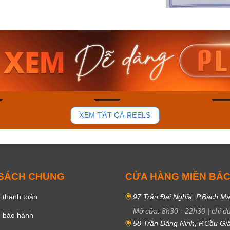
am MTS-
Casio Nam MTS-
Casio U
VDF
RS100L-1AVDF
230EL-
₫
4.276.000₫
2.117.0
50₫
3.634.600₫
1.799.
ay
Mua ngay
Mua 
81
37
XEM TẤT CẢ REELS
 SÁCH CHUNG
CỬA HÀNG MIỀN BẮ
 thanh toán
97 Trần Đại Nghĩa, P.Bạch Ma
Mở cửa:
8h30
-
22h30
|
chỉ đ
h bảo hành
58 Trần Đăng Ninh, P.Cầu Giấ