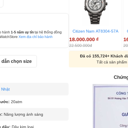
Citizen Nam AT8304-57A
o hành
1-5 năm uy tín
tại hệ thống đồng
 WatchStore
Xem địa chỉ bảo hành
18.000.000
₫
1
22.500.000đ
20
Đã có 155,724+ Khách đã
dẫn chọn size
Tất cả sản phẩm 
Chứng
Nhật
nước:
20atm
y:
Năng lượng ánh sáng
u dây:
Dây kim loại