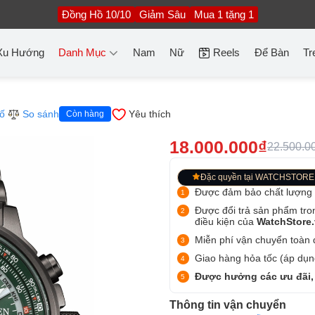
Đồng Hồ 10/10
Giảm Sâu
Mua 1 tặng 1
Xu Hướng
Danh Mục
Nam
Nữ
Reels
Để Bàn
Tr
ố
So sánh
Yêu thích
Còn hàng
18.000.000₫
22.500.0
Đặc quyền tại WATCHSTORE
Được đảm bảo chất lượng
Được đổi trả sản phẩm tro
điều kiện của
WatchStore
Miễn phí vận chuyển toàn q
Giao hàng hỏa tốc (áp dụng
Được hưởng các ưu đãi,
Thông tin vận chuyển