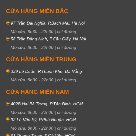
CỬA HÀNG MIỀN BẮC
97 Trần Đại Nghĩa, P.Bạch Mai, Hà Nội
Mở cửa:
8h30
-
22h30
|
chỉ đường
58 Trần Đăng Ninh, P.Cầu Giấy, Hà Nội
Mở cửa:
8h30
-
22h00
|
chỉ đường
CỬA HÀNG MIỀN TRUNG
339 Lê Duẩn, P.Thanh Khê, Đà Nẵng
Mở cửa:
8h30
-
22h00
|
chỉ đường
CỬA HÀNG MIỀN NAM
402B Hai Bà Trưng, P.Tân Định, HCM
Mở cửa:
8h30
-
22h00
|
chỉ đường
92 Lê Văn Sỹ, P.Phú Nhuận, HCM
Mở cửa:
8h30
-
22h00
|
chỉ đường
61 Quang Trung, P.Gò Vấp, HCM