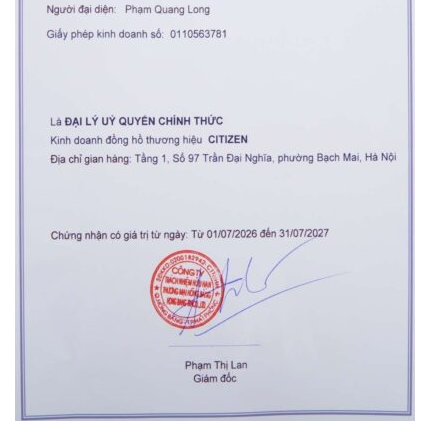
Orient Nam RA-
Casio Nam MTS-
AA0B05R19B
115D-1AVDF
9.480.000₫
2.823.000₫