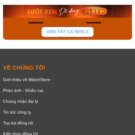
8.058.000₫
2.399.550₫
Mua ngay
Mua ngay
148
84
XEM TẤT CẢ REELS
VỀ CHÚNG TÔI
Giới thiệu về WatchStore
Phản ánh - Khiếu nại
Chứng nhận đại lý
Tin tức công ty
Top list đồng hồ
Kiến thức đồng hồ