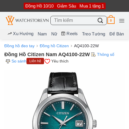
Bỏ
Đồng Hồ 10/10
Giảm Sâu
Mua 1 tặng 1
qua
nội
dung
Tìm
0
kiếm:
Xu Hướng
Reels
Nam
Nữ
Treo Tường
Để Bàn
Đồng hồ đeo tay
Đồng hồ Citizen
AQ4100-22W
Đồng Hồ Citizen Nam AQ4100-22W
Thông số
So sánh
Yêu thích
Liên hệ