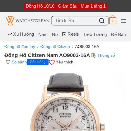
Bỏ
Đồng Hồ 10/10
Giảm Sâu
Mua 1 tặng 1
qua
nội
dung
Tìm
0
kiếm:
Xu Hướng
Reels
Nam
Nữ
Treo Tường
Để Bàn
Đồng hồ đeo tay
Đồng hồ Citizen
AO9003-16A
Đồng Hồ Citizen Nam AO9003-16A
Thông số
So sánh
Yêu thích
Còn hàng