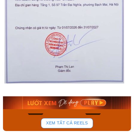
Orient Nam RA-
Casio Nam MTS-
AA0B05R19B
115D-1AVDF
9.480.000₫
2.823.000₫
8.058.000₫
2.399.550₫
Mua ngay
Mua ngay
135
81
XEM TẤT CẢ REELS