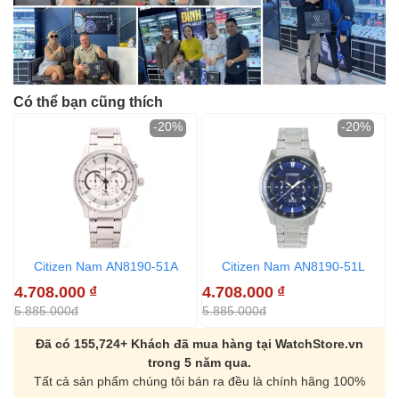
Có thể bạn cũng thích
-20%
-20%
Citizen Nam AN8190-51A
Citizen Nam AN8190-51L
4.708.000
₫
4.708.000
₫
5
5.885.000đ
5.885.000đ
6
Đã có 155,724+ Khách đã mua hàng tại WatchStore.vn
trong 5 năm qua.
Tất cả sản phẩm chúng tôi bán ra đều là chính hãng 100%