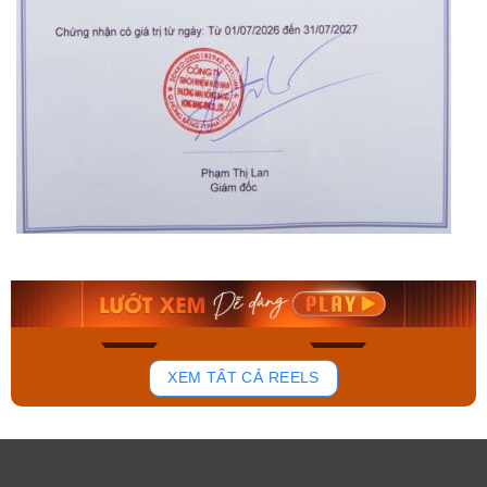
Orient Nam RA-
Casio Nam MTS-
AA0B05R19B
115D-1AVDF
9.480.000₫
2.823.000₫
8.058.000₫
2.399.550₫
Mua ngay
Mua ngay
132
80
XEM TẤT CẢ REELS