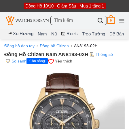
Bỏ
Đồng Hồ 10/10
Giảm Sâu
Mua 1 tặng 1
qua
nội
dung
Tìm
0
kiếm:
Xu Hướng
Reels
Nam
Nữ
Treo Tường
Để Bàn
Đồng hồ đeo tay
Đồng hồ Citizen
AN8193-02H
Đồng Hồ Citizen Nam AN8193-02H
Thông số
So sánh
Yêu thích
Còn hàng