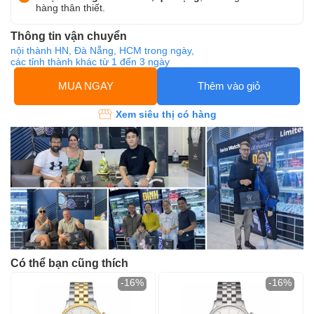
hàng thân thiết.
Thông tin vận chuyển
nội thành HN, Đà Nẵng, HCM trong ngày,
các tỉnh thành khác từ 1 đến 3 ngày
MUA NGAY
Thêm vào giỏ
Xem siêu thị có hàng
Có thể bạn cũng thích
-16%
-16%