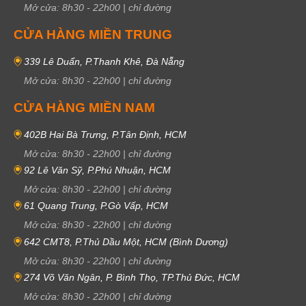
Mở cửa:
8h30
-
22h00
|
chỉ đường
CỬA HÀNG MIỀN TRUNG
339 Lê Duẩn, P.Thanh Khê, Đà Nẵng
Mở cửa:
8h30
-
22h00
|
chỉ đường
CỬA HÀNG MIỀN NAM
402B Hai Bà Trưng, P.Tân Định, HCM
Mở cửa:
8h30
-
22h00
|
chỉ đường
92 Lê Văn Sỹ, P.Phú Nhuận, HCM
Mở cửa:
8h30
-
22h00
|
chỉ đường
61 Quang Trung, P.Gò Vấp, HCM
Mở cửa:
8h30
-
22h00
|
chỉ đường
642 CMT8, P.Thủ Dầu Một, HCM (Bình Dương)
Mở cửa:
8h30
-
22h00
|
chỉ đường
274 Võ Văn Ngân, P. Bình Thọ, TP.Thủ Đức, HCM
Mở cửa:
8h30
-
22h00
|
chỉ đường