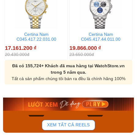
Certina Nam
Certina Nam
C045.417.22.031.00
C045.417.44.011.00
17.161.200
₫
19.866.000
₫
20.430.000đ
23.650.000đ
Đã có 155,724+ Khách đã mua hàng tại WatchStore.vn
trong 5 năm qua.
Tất cả sản phẩm chúng tôi bán ra đều là chính hãng 100%
Orient Nam RA-
Casio Nam MTS-
AA0B05R19B
115D-1AVDF
9.480.000₫
2.823.000₫
8.058.000₫
2.399.550₫
Mua ngay
Mua ngay
136
81
XEM TẤT CẢ REELS