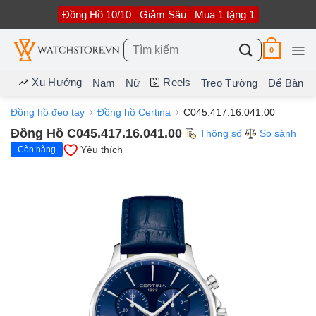
Bỏ
Đồng Hồ 10/10
Giảm Sâu
Mua 1 tặng 1
qua
nội
dung
Tìm
0
kiếm:
Xu Hướng
Reels
Nam
Nữ
Treo Tường
Để Bàn
Đồng hồ đeo tay
Đồng hồ Certina
C045.417.16.041.00
Đồng Hồ C045.417.16.041.00
Thông số
So sánh
Yêu thích
Còn hàng