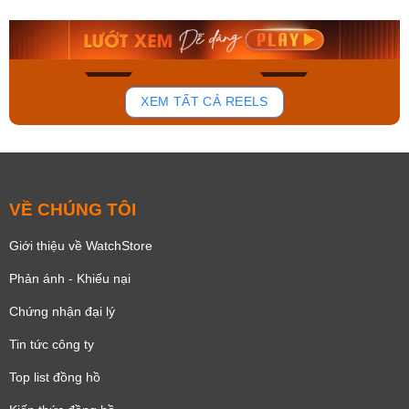
9.480.000₫
2.823.000₫
8.058.000₫
2.399.550₫
Mua ngay
Mua ngay
158
92
XEM TẤT CẢ REELS
VỀ CHÚNG TÔI
Giới thiệu về WatchStore
Phản ánh - Khiếu nại
Chứng nhận đại lý
Tin tức công ty
Top list đồng hồ