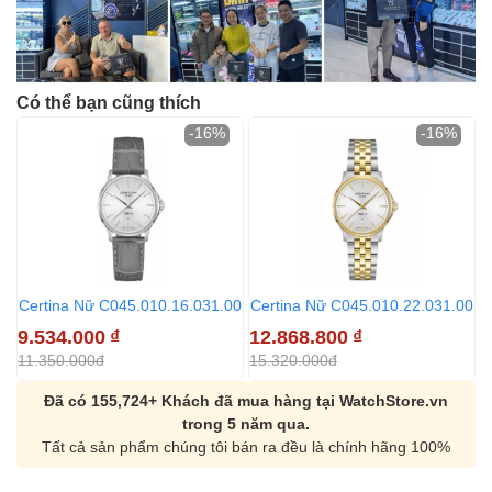
Có thể bạn cũng thích
-16%
-16%
Certina Nữ C045.010.16.031.00
Certina Nữ C045.010.22.031.00
9.534.000
₫
12.868.800
₫
11.350.000đ
15.320.000đ
Đã có 155,724+ Khách đã mua hàng tại WatchStore.vn
trong 5 năm qua.
Tất cả sản phẩm chúng tôi bán ra đều là chính hãng 100%
Orient Nam RA-
Casio Nam MTS-
AA0B05R19B
115D-1AVDF