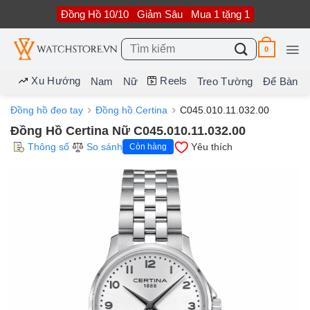
Bỏ
Đồng Hồ 10/10
Giảm Sâu
Mua 1 tặng 1
qua
nội
dung
Tìm
0
kiếm:
Xu Hướng
Reels
Nam
Nữ
Treo Tường
Để Bàn
Đồng hồ đeo tay
Đồng hồ Certina
C045.010.11.032.00
Đồng Hồ Certina Nữ C045.010.11.032.00
Thông số
So sánh
Yêu thích
Còn hàng