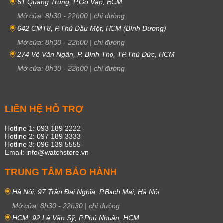
61 Quang Trung, P.Gò Vấp, HCM
Mở cửa:
8h30
-
22h00
|
chỉ đường
642 CMT8, P.Thủ Dầu Một, HCM (Bình Dương)
Mở cửa:
8h30
-
22h00
|
chỉ đường
274 Võ Văn Ngân, P. Bình Thọ, TP.Thủ Đức, HCM
Mở cửa:
8h30
-
22h00
|
chỉ đường
LIÊN HỆ HỖ TRỢ
Hotline 1: 093 189 2222
Hotline 2: 097 189 3333
Hotline 3: 096 139 5555
Email: info@watchstore.vn
TRUNG TÂM BẢO HÀNH
Hà Nội: 97 Trần Đại Nghĩa, P.Bạch Mai, Hà Nội
Mở cửa:
8h30
-
22h30
|
chỉ đường
HCM: 92 Lê Văn Sỹ, P.Phú Nhuận, HCM