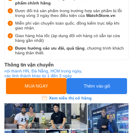
phẩm chính hãng
Được đổi trả sản phẩm trong trường hợp sản phẩm bị lỗi
trong vòng 3 ngày theo điều kiện của
WatchStore.vn
Miễn phí vận chuyển toàn quốc, đồng kiểm trực tiếp khi
giao nhận.
Giao hàng hỏa tốc (áp dụng đối với hàng có sẵn tại cửa
hàng gần nhất)
Được hưởng các ưu đãi, quà tặng
, chương trình khách
hàng thân thiết.
Thông tin vận chuyển
nội thành HN, Đà Nẵng, HCM trong ngày,
các tỉnh thành khác từ 1 đến 3 ngày
MUA NGAY
Thêm vào giỏ
Xem siêu thị có hàng