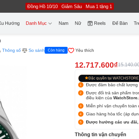
Đồng Hồ 10/10
Giảm Sâu
Mua 1 tặng 1
Xu Hướng
Danh Mục
Nam
Nữ
Reels
Để Bàn
Tr
0
Thông số
So sánh
Yêu thích
Còn hàng
12.717.600₫
15.140.0
Đặc quyền tại WATCHSTORE
Được đảm bảo chất lượng
Được đổi trả sản phẩm tro
điều kiện của
WatchStore
Miễn phí vận chuyển toàn q
Giao hàng hỏa tốc (áp dụng
Được hưởng các ưu đãi,
Thông tin vận chuyển