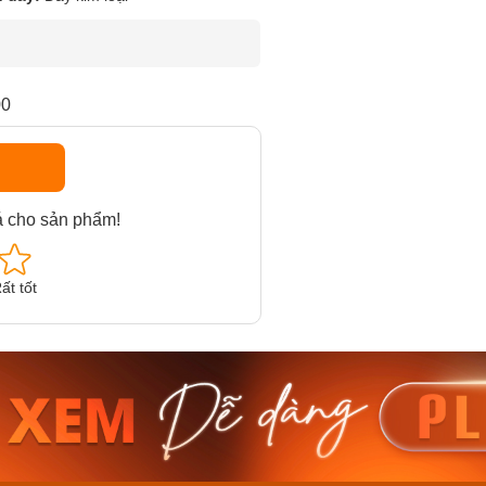
00
á cho sản phẩm!
ất tốt
am MTS-
Casio Nam MTS-
Casio U
VDF
RS100L-1AVDF
230EL-
₫
4.276.000₫
2.117.0
50₫
3.634.600₫
1.799.
ay
Mua ngay
Mua 