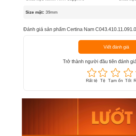
Size mặt:
39mm
Đánh giá sản phẩm Certina Nam C043.410.11.091.
Viết đánh giá
Trở thành người đầu tiên đánh gi
Rất tệ
Tệ
Tạm ổn
Tốt
R
Orient Nam RA-
Casio N
AA0B05R19B
115D-1A
9.480.000₫
2.823.000
8.058.000₫
2.399.5
Mua ngay
Mua ng