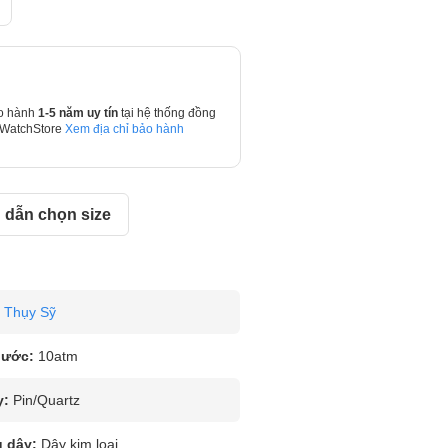
o hành
1-5 năm uy tín
tại hệ thống đồng
 WatchStore
Xem địa chỉ bảo hành
dẫn chọn size
Thụy Sỹ
nước:
10atm
y:
Pin/Quartz
u dây:
Dây kim loại