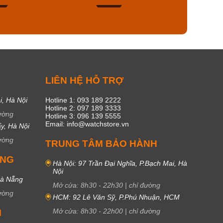
49
17
C
LIÊN HỆ HỖ TRỢ
i, Hà Nội
Hotline 1: 093 189 2222
Hotline 2: 097 189 3333
ường
Hotline 3: 096 139 5555
Email: info@watchstore.vn
y, Hà Nội
ường
TRUNG TÂM BẢO HÀNH
UNG
Hà Nội: 97 Trần Đại Nghĩa, P.Bạch Mai, Hà
Nội
Đà Nẵng
Mở cửa:
8h30
-
22h30
|
chỉ đường
ường
HCM: 92 Lê Văn Sỹ, P.Phú Nhuận, HCM
Mở cửa:
8h30
-
22h00
|
chỉ đường
M