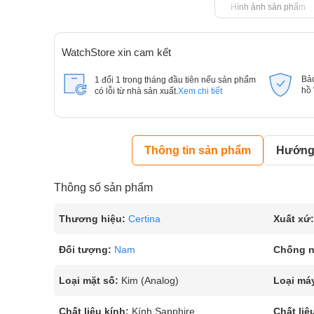
Hình ảnh sản phẩm
WatchStore xin cam kết
Bả
1 đổi 1 trong tháng đầu tiên nếu sản phẩm
hồ
có lỗi từ nhà sản xuất.
Xem chi tiết
Thông tin sản phẩm
Hướng 
Thông số sản phẩm
Thương hiệu:
Certina
Xuất xứ:
Đối tượng:
Nam
Chống 
Loại mặt số:
Kim (Analog)
Loại má
Chất liệu kính:
Kính Sapphire
Chất liệ