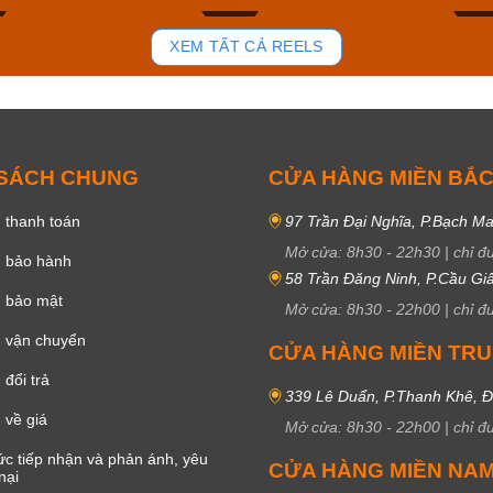
87
44
XEM TẤT CẢ REELS
 SÁCH CHUNG
CỬA HÀNG MIỀN BẮ
 thanh toán
97 Trần Đại Nghĩa, P.Bạch Ma
Mở cửa:
8h30
-
22h30
|
chỉ đ
h bảo hành
58 Trần Đăng Ninh, P.Cầu Giấ
h bảo mật
Mở cửa:
8h30
-
22h00
|
chỉ đ
 vận chuyển
CỬA HÀNG MIỀN TR
đổi trả
339 Lê Duẩn, P.Thanh Khê, 
 về giá
Mở cửa:
8h30
-
22h00
|
chỉ đ
c tiếp nhận và phản ánh, yêu
CỬA HÀNG MIỀN NA
nại