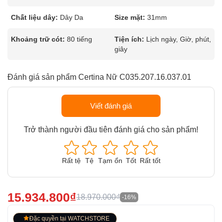
Chất liệu dây:
Dây Da
Size mặt:
31mm
Khoảng trữ cót:
80 tiếng
Tiện ích:
Lịch ngày, Giờ, phút,
giây
Đánh giá sản phẩm Certina Nữ C035.207.16.037.01
Viết đánh giá
Trở thành người đầu tiên đánh giá cho sản phẩm!
Rất tệ
Tệ
Tạm ổn
Tốt
Rất tốt
15.934.800₫
18.970.000₫
-16%
Đặc quyền tại WATCHSTORE