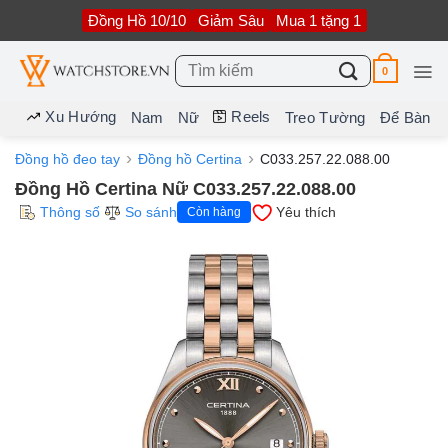
Bỏ
Đồng Hồ 10/10
Giảm Sâu
Mua 1 tặng 1
qua
nội
dung
Tìm
0
kiếm:
Xu Hướng
Reels
Nam
Nữ
Treo Tường
Để Bàn
Đồng hồ đeo tay
Đồng hồ Certina
C033.257.22.088.00
Đồng Hồ Certina Nữ C033.257.22.088.00
Thông số
So sánh
Yêu thích
Còn hàng