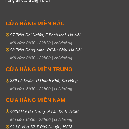
Thông tin các trang TMĐT
CỬA HÀNG MIỀN BẮC
97 Trần Đại Nghĩa, P.Bạch Mai, Hà Nội
Mở cửa:
8h30
-
22h30
|
chỉ đường
58 Trần Đăng Ninh, P.Cầu Giấy, Hà Nội
Mở cửa:
8h30
-
22h00
|
chỉ đường
CỬA HÀNG MIỀN TRUNG
339 Lê Duẩn, P.Thanh Khê, Đà Nẵng
Mở cửa:
8h30
-
22h00
|
chỉ đường
CỬA HÀNG MIỀN NAM
402B Hai Bà Trưng, P.Tân Định, HCM
Mở cửa:
8h30
-
22h00
|
chỉ đường
92 Lê Văn Sỹ, P.Phú Nhuận, HCM