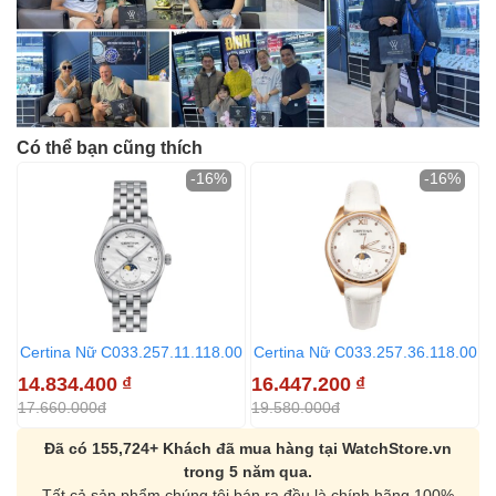
Có thể bạn cũng thích
-16%
-16%
Certina Nữ C033.257.11.118.00
Certina Nữ C033.257.36.118.00
14.834.400
₫
16.447.200
₫
17.660.000đ
19.580.000đ
Đã có 155,724+ Khách đã mua hàng tại WatchStore.vn
trong 5 năm qua.
Tất cả sản phẩm chúng tôi bán ra đều là chính hãng 100%