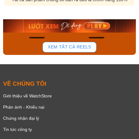
Orient Nam RA-
Casio Nam MTS-
AA0B05R19B
115D-1AVDF
9.480.000₫
2.823.000₫
8.058.000₫
2.399.550₫
Mua ngay
Mua ngay
168
94
XEM TẤT CẢ REELS
VỀ CHÚNG TÔI
Giới thiệu về WatchStore
Phản ánh - Khiếu nại
Chứng nhận đại lý
Tin tức công ty