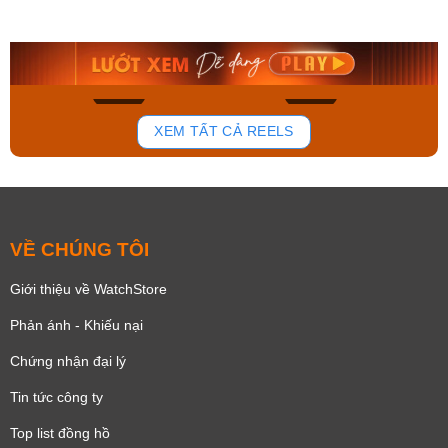
AA0B05R19B
115D-1AVDF
9.480.000₫
2.823.000₫
8.058.000₫
2.399.550₫
Mua ngay
Mua ngay
181
102
XEM TẤT CẢ REELS
VỀ CHÚNG TÔI
Giới thiệu về WatchStore
Phản ánh - Khiếu nại
Chứng nhận đại lý
Tin tức công ty
Top list đồng hồ