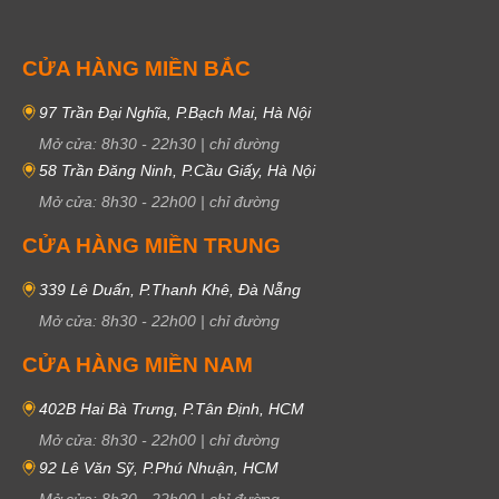
CỬA HÀNG MIỀN BẮC
97 Trần Đại Nghĩa, P.Bạch Mai, Hà Nội
Mở cửa:
8h30
-
22h30
|
chỉ đường
58 Trần Đăng Ninh, P.Cầu Giấy, Hà Nội
Mở cửa:
8h30
-
22h00
|
chỉ đường
CỬA HÀNG MIỀN TRUNG
339 Lê Duẩn, P.Thanh Khê, Đà Nẵng
Mở cửa:
8h30
-
22h00
|
chỉ đường
CỬA HÀNG MIỀN NAM
402B Hai Bà Trưng, P.Tân Định, HCM
Mở cửa:
8h30
-
22h00
|
chỉ đường
92 Lê Văn Sỹ, P.Phú Nhuận, HCM
Mở cửa:
8h30
-
22h00
|
chỉ đường