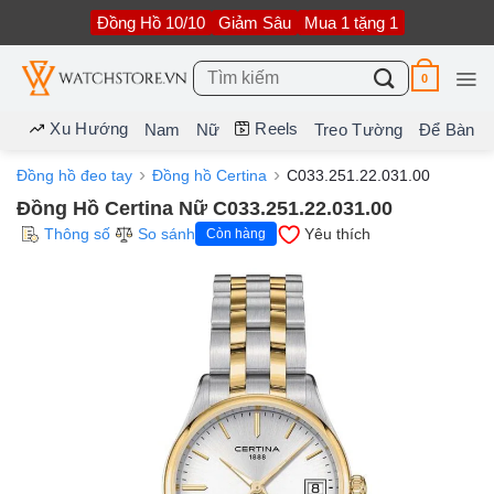
Bỏ
Đồng Hồ 10/10
Giảm Sâu
Mua 1 tặng 1
qua
nội
dung
Tìm
0
kiếm:
Xu Hướng
Reels
Nam
Nữ
Treo Tường
Để Bàn
Đồng hồ đeo tay
Đồng hồ Certina
C033.251.22.031.00
Đồng Hồ Certina Nữ C033.251.22.031.00
Thông số
So sánh
Yêu thích
Còn hàng