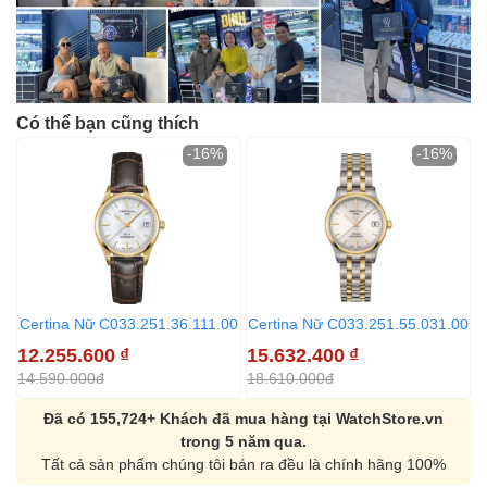
Có thể bạn cũng thích
-16%
-16%
Certina Nữ C033.251.36.111.00
Certina Nữ C033.251.55.031.00
12.255.600
₫
15.632.400
₫
14.590.000đ
18.610.000đ
Đã có 155,724+ Khách đã mua hàng tại WatchStore.vn
trong 5 năm qua.
Tất cả sản phẩm chúng tôi bán ra đều là chính hãng 100%
Orient Nam RA-
Casio Nam MTS-