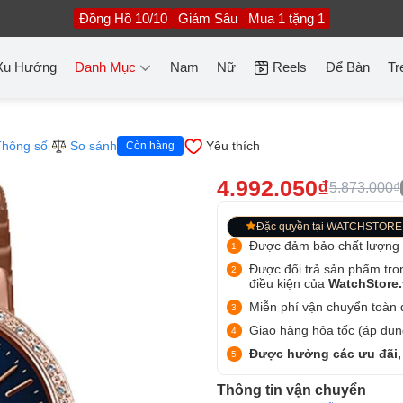
Đồng Hồ 10/10
Giảm Sâu
Mua 1 tặng 1
Xu Hướng
Danh Mục
Nam
Nữ
Reels
Để Bàn
Tr
Thông số
So sánh
Yêu thích
Còn hàng
4.992.050₫
5.873.000₫
Đặc quyền tại WATCHSTORE
Được đảm bảo chất lượng
Được đổi trả sản phẩm tro
điều kiện của
WatchStore
Miễn phí vận chuyển toàn q
Giao hàng hỏa tốc (áp dụng
Được hưởng các ưu đãi,
Thông tin vận chuyển