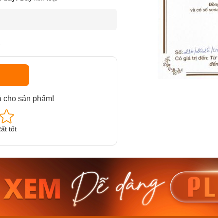
F
á cho sản phẩm!
ất tốt
am MTS-
Casio Nam MTS-
Casio U
VDF
RS100L-1AVDF
230EL-
₫
4.276.000₫
2.117.0
50₫
3.634.600₫
1.799.
ay
Mua ngay
Mua 