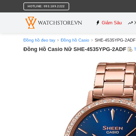
Bỏ
HOTLINE: 093.189.2222
qua
nội
dung
Giảm Sâu
Đồng hồ đeo tay
Đồng hồ Casio
SHE-4535YPG-2ADF
Đồng Hồ Casio Nữ SHE-4535YPG-2ADF