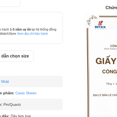
Chứn
o hành
1-5 năm uy tín
tại hệ thống đồng
 WatchStore
Xem địa chỉ bảo hành
dẫn chọn size
Nhật
n phẩm:
Casio Sheen
y:
Pin/Quartz
u dây:
Dây kim loại