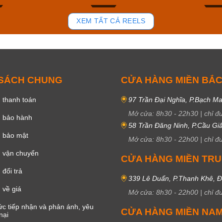
83
42
XEM TẤT CẢ REELS
 SÁCH CHUNG
CỬA HÀNG MIỀN BẮ
 thanh toán
97 Trần Đại Nghĩa, P.Bạch Ma
Mở cửa:
8h30
-
22h30
|
chỉ đ
h bảo hành
58 Trần Đăng Ninh, P.Cầu Giấ
h bảo mật
Mở cửa:
8h30
-
22h00
|
chỉ đ
 vận chuyển
CỬA HÀNG MIỀN TR
đổi trả
339 Lê Duẩn, P.Thanh Khê, 
 về giá
Mở cửa:
8h30
-
22h00
|
chỉ đ
c tiếp nhận và phản ánh, yêu
CỬA HÀNG MIỀN NA
nại