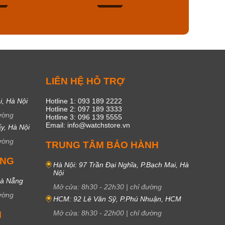
49
17
C
LIÊN HỆ HỖ TRỢ
i, Hà Nội
Hotline 1: 093 189 2222
Hotline 2: 097 189 3333
ường
Hotline 3: 096 139 5555
Email: info@watchstore.vn
y, Hà Nội
ường
TRUNG TÂM BẢO HÀNH
UNG
Hà Nội: 97 Trần Đại Nghĩa, P.Bạch Mai, Hà
Nội
Đà Nẵng
Mở cửa:
8h30
-
22h30
|
chỉ đường
ường
HCM: 92 Lê Văn Sỹ, P.Phú Nhuận, HCM
Mở cửa:
8h30
-
22h00
|
chỉ đường
M