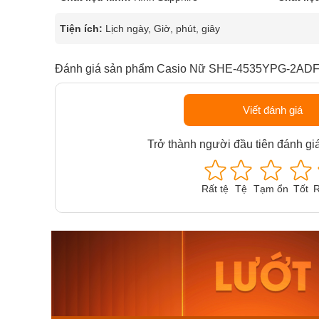
Tiện ích:
Lịch ngày, Giờ, phút, giây
Đánh giá sản phẩm Casio Nữ SHE-4535YPG-2AD
Viết đánh giá
Trở thành người đầu tiên đánh gi
Rất tệ
Tệ
Tạm ổn
Tốt
R
Orient Nam RA-
Casio N
AA0B05R19B
115D-1A
9.480.000₫
2.823.000
8.058.000₫
2.399.5
Mua ngay
Mua ng