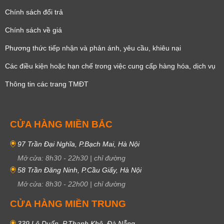
Chính sách đổi trả
Chính sách về giá
Phương thức tiếp nhận và phản ánh, yêu cầu, khiêu nại
Các điều kiện hoặc hạn chế trong việc cung cấp hàng hóa, dịch vụ
Thông tin các trang TMĐT
CỬA HÀNG MIỀN BẮC
97 Trần Đại Nghĩa, P.Bạch Mai, Hà Nội
Mở cửa:
8h30
-
22h30
|
chỉ đường
58 Trần Đăng Ninh, P.Cầu Giấy, Hà Nội
Mở cửa:
8h30
-
22h00
|
chỉ đường
CỬA HÀNG MIỀN TRUNG
339 Lê Duẩn, P.Thanh Khê, Đà Nẵng