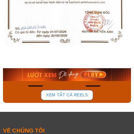
Orient Nam RA-
Casio Nam MTS-
AA0B05R19B
115D-1AVDF
9.480.000₫
2.823.000₫
8.058.000₫
2.399.550₫
Mua ngay
Mua ngay
181
103
XEM TẤT CẢ REELS
VỀ CHÚNG TÔI