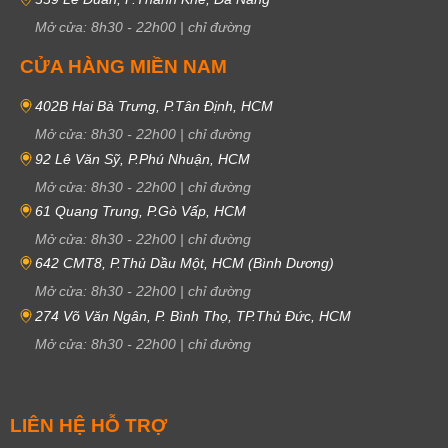
Mở cửa:
8h30
-
22h00
|
chỉ đường
CỬA HÀNG MIỀN NAM
402B Hai Bà Trưng, P.Tân Định, HCM
Mở cửa:
8h30
-
22h00
|
chỉ đường
92 Lê Văn Sỹ, P.Phú Nhuận, HCM
Mở cửa:
8h30
-
22h00
|
chỉ đường
61 Quang Trung, P.Gò Vấp, HCM
Mở cửa:
8h30
-
22h00
|
chỉ đường
642 CMT8, P.Thủ Dầu Một, HCM (Bình Dương)
Mở cửa:
8h30
-
22h00
|
chỉ đường
274 Võ Văn Ngân, P. Bình Thọ, TP.Thủ Đức, HCM
Mở cửa:
8h30
-
22h00
|
chỉ đường
LIÊN HỆ HỖ TRỢ