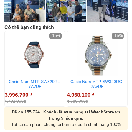
Có thể bạn cũng thích
-15%
-15%
Casio Nam MTP-SW320RL-
Casio Nam MTP-SW320RG-
7AVDF
2AVDF
3.996.700
₫
4.068.100
₫
4.702.000đ
4.786.000đ
Đã có 155,724+ Khách đã mua hàng tại WatchStore.vn
trong 5 năm qua.
Tất cả sản phẩm chúng tôi bán ra đều là chính hãng 100%