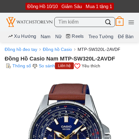
Bỏ
Đồng Hồ 10/10
Giảm Sâu
Mua 1 tặng 1
qua
nội
dung
Tìm
0
kiếm:
Xu Hướng
Reels
Nam
Nữ
Treo Tường
Để Bàn
Đồng hồ đeo tay
Đồng hồ Casio
MTP-SW320L-2AVDF
Đồng Hồ Casio Nam MTP-SW320L-2AVDF
Thông số
So sánh
Yêu thích
Liên hệ