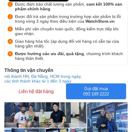
Được đảm bảo chất lượng sản phẩm,
cam kết 100% sản
phẩm chính hãng
Được đổi trả sản phẩm trong trường hợp sản phẩm bị lỗi
trong vòng 3 ngày theo điều kiện của
WatchStore.vn
Miễn phí vận chuyển toàn quốc, đồng kiểm trực tiếp khi
giao nhận.
Giao hàng hỏa tốc (áp dụng đối với hàng có sẵn tại cửa
hàng gần nhất)
Được hưởng các ưu đãi, quà tặng
, chương trình khách
hàng thân thiết.
Thông tin vận chuyển
nội thành HN, Đà Nẵng, HCM trong ngày,
các tỉnh thành khác từ 1 đến 3 ngày
Gọi đặt mua
Liên hệ đặt hàng
093 189 2222