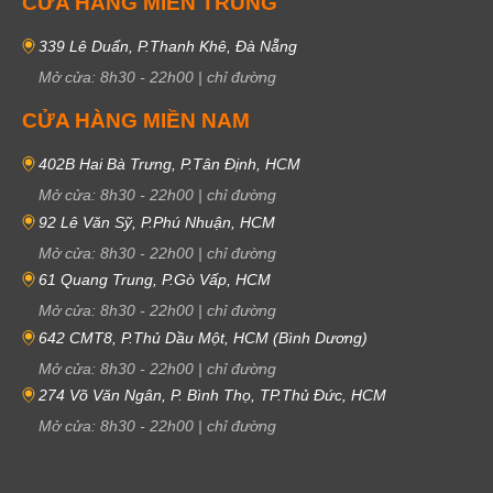
CỬA HÀNG MIỀN TRUNG
339 Lê Duẩn, P.Thanh Khê, Đà Nẵng
Mở cửa:
8h30
-
22h00
|
chỉ đường
CỬA HÀNG MIỀN NAM
402B Hai Bà Trưng, P.Tân Định, HCM
Mở cửa:
8h30
-
22h00
|
chỉ đường
92 Lê Văn Sỹ, P.Phú Nhuận, HCM
Mở cửa:
8h30
-
22h00
|
chỉ đường
61 Quang Trung, P.Gò Vấp, HCM
Mở cửa:
8h30
-
22h00
|
chỉ đường
642 CMT8, P.Thủ Dầu Một, HCM (Bình Dương)
Mở cửa:
8h30
-
22h00
|
chỉ đường
274 Võ Văn Ngân, P. Bình Thọ, TP.Thủ Đức, HCM
Mở cửa:
8h30
-
22h00
|
chỉ đường