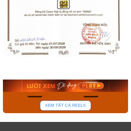
Orient Nam RA-
Casio Nam MTS-
AA0B05R19B
115D-1AVDF
9.480.000₫
2.823.000₫
8.058.000₫
2.399.550₫
Mua ngay
Mua ngay
137
81
XEM TẤT CẢ REELS