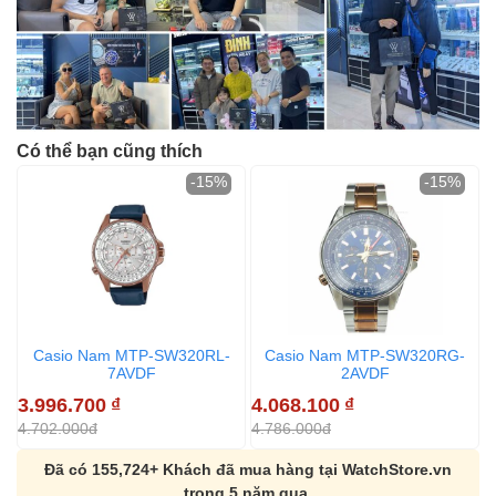
Có thể bạn cũng thích
-15%
-15%
Casio Nam MTP-SW320RL-
Casio Nam MTP-SW320RG-
7AVDF
2AVDF
3.996.700
₫
4.068.100
₫
4.702.000đ
4.786.000đ
Đã có 155,724+ Khách đã mua hàng tại WatchStore.vn
trong 5 năm qua.