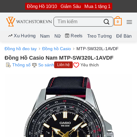
Bỏ
Đồng Hồ 10/10
Giảm Sâu
Mua 1 tặng 1
qua
nội
dung
Tìm
0
kiếm:
Xu Hướng
Reels
Nam
Nữ
Treo Tường
Để Bàn
Đồng hồ đeo tay
Đồng hồ Casio
MTP-SW320L-1AVDF
Đồng Hồ Casio Nam MTP-SW320L-1AVDF
Thông số
So sánh
Yêu thích
Liên hệ