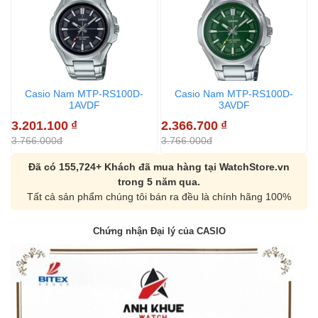
Casio Nam MTP-RS100D-
Casio Nam MTP-RS100D-
1AVDF
3AVDF
3.201.100
₫
2.366.700
₫
3
3.766.000đ
3.766.000đ
3
Đã có 155,724+ Khách đã mua hàng tại WatchStore.vn
trong 5 năm qua.
Tất cả sản phẩm chúng tôi bán ra đều là chính hãng 100%
Chứng nhận Đại lý của CASIO