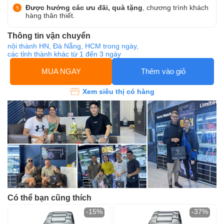
Được hưởng các ưu đãi, quà tặng
, chương trình khách
hàng thân thiết.
Thông tin vận chuyển
nội thành HN, Đà Nẵng, HCM trong ngày,
các tỉnh thành khác từ 1 đến 3 ngày
MUA NGAY
Thêm vào giỏ
Xem siêu thị có hàng
Có thể bạn cũng thích
-15%
-37%