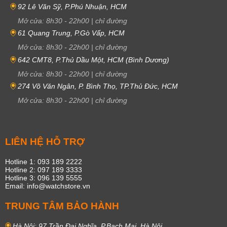
92 Lê Văn Sỹ, P.Phú Nhuận, HCM
Mở cửa:
8h30
-
22h00
|
chỉ đường
61 Quang Trung, P.Gò Vấp, HCM
Mở cửa:
8h30
-
22h00
|
chỉ đường
642 CMT8, P.Thủ Dầu Một, HCM (Bình Dương)
Mở cửa:
8h30
-
22h00
|
chỉ đường
274 Võ Văn Ngân, P. Bình Thọ, TP.Thủ Đức, HCM
Mở cửa:
8h30
-
22h00
|
chỉ đường
LIÊN HỆ HỖ TRỢ
Hotline 1: 093 189 2222
Hotline 2: 097 189 3333
Hotline 3: 096 139 5555
Email: info@watchstore.vn
TRUNG TÂM BẢO HÀNH
Hà Nội: 97 Trần Đại Nghĩa, P.Bạch Mai, Hà Nội