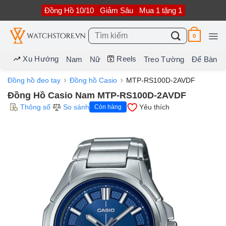
Bỏ
Đồng Hồ 10/10
Giảm Sâu
Mua 1 tặng 1
qua
nội
dung
Tìm
0
kiếm:
Xu Hướng
Reels
Nam
Nữ
Treo Tường
Để Bàn
Đồng hồ đeo tay
Đồng hồ Casio
MTP-RS100D-2AVDF
Đồng Hồ Casio Nam MTP-RS100D-2AVDF
Thông số
So sánh
Yêu thích
Còn hàng