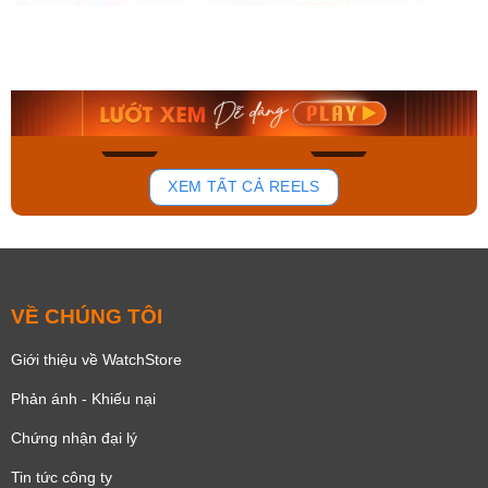
Orient Nam RA-
Casio Nam MTS-
AA0B05R19B
115D-1AVDF
9.480.000₫
2.823.000₫
8.058.000₫
2.399.550₫
Mua ngay
Mua ngay
136
81
XEM TẤT CẢ REELS
VỀ CHÚNG TÔI
Giới thiệu về WatchStore
Phản ánh - Khiếu nại
Chứng nhận đại lý
Tin tức công ty