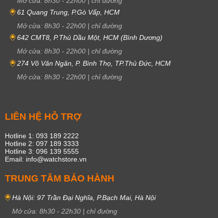
Mở cửa:
8h30
-
22h00
|
chỉ đường
61 Quang Trung, P.Gò Vấp, HCM
Mở cửa:
8h30
-
22h00
|
chỉ đường
642 CMT8, P.Thủ Dầu Một, HCM (Bình Dương)
Mở cửa:
8h30
-
22h00
|
chỉ đường
274 Võ Văn Ngân, P. Bình Thọ, TP.Thủ Đức, HCM
Mở cửa:
8h30
-
22h00
|
chỉ đường
LIÊN HỆ HỖ TRỢ
Hotline 1: 093 189 2222
Hotline 2: 097 189 3333
Hotline 3: 096 139 5555
Email: info@watchstore.vn
TRUNG TÂM BẢO HÀNH
Hà Nội: 97 Trần Đại Nghĩa, P.Bạch Mai, Hà Nội
Mở cửa:
8h30
-
22h30
|
chỉ đường