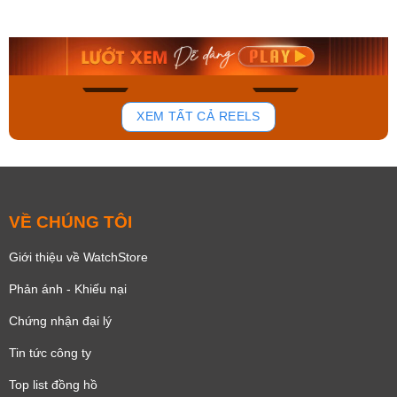
AA0B05R19B
115D-1AVDF
9.480.000₫
2.823.000₫
8.058.000₫
2.399.550₫
Mua ngay
Mua ngay
165
92
XEM TẤT CẢ REELS
VỀ CHÚNG TÔI
Giới thiệu về WatchStore
Phản ánh - Khiếu nại
Chứng nhận đại lý
Tin tức công ty
Top list đồng hồ