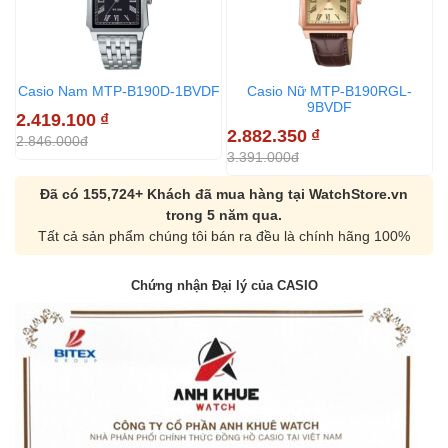
Casio Nam MTP-B190D-1BVDF
Casio Nữ MTP-B190RGL-
9BVDF
2.419.100
₫
2.882.350
₫
2
2.846.000đ
3.391.000đ
3
Đã có 155,724+ Khách đã mua hàng tại WatchStore.vn
trong 5 năm qua.
Tất cả sản phẩm chúng tôi bán ra đều là chính hãng 100%
Chứng nhận Đại lý của CASIO