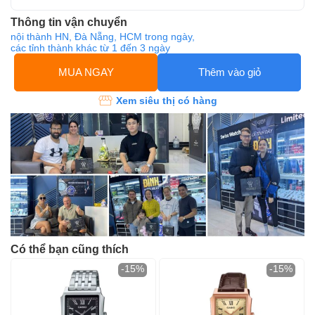
Thông tin vận chuyển
nội thành HN, Đà Nẵng, HCM trong ngày,
các tỉnh thành khác từ 1 đến 3 ngày
MUA NGAY
Thêm vào giỏ
Xem siêu thị có hàng
Có thể bạn cũng thích
-15%
-15%