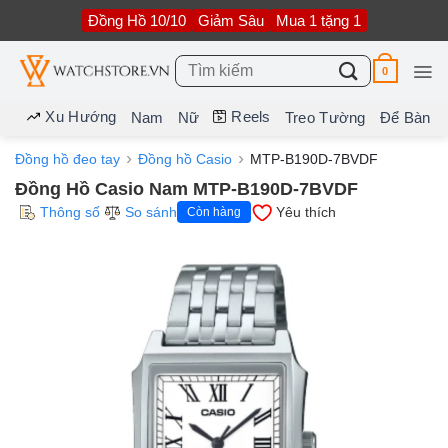
Bỏ
Đồng Hồ 10/10
Giảm Sâu
Mua 1 tặng 1
qua
nội
dung
Tìm
0
kiếm:
Xu Hướng
Reels
Nam
Nữ
Treo Tường
Để Bàn
Đồng hồ đeo tay
Đồng hồ Casio
MTP-B190D-7BVDF
Đồng Hồ Casio Nam MTP-B190D-7BVDF
Thông số
So sánh
Yêu thích
Còn hàng