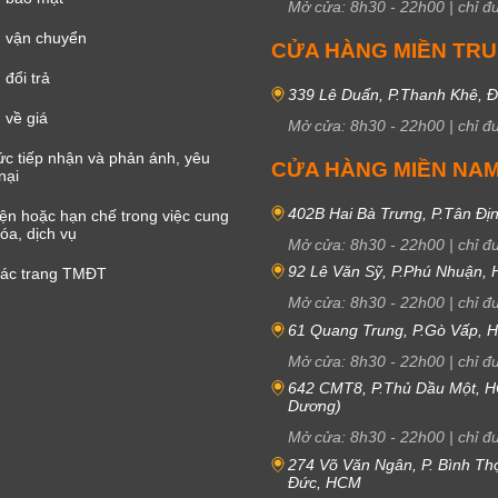
Mở cửa:
8h30
-
22h00
|
chỉ đ
 vận chuyển
CỬA HÀNG MIỀN TR
đổi trả
339 Lê Duẩn, P.Thanh Khê, 
 về giá
Mở cửa:
8h30
-
22h00
|
chỉ đ
c tiếp nhận và phản ánh, yêu
CỬA HÀNG MIỀN NA
nại
402B Hai Bà Trưng, P.Tân Đị
iện hoặc hạn chế trong việc cung
óa, dịch vụ
Mở cửa:
8h30
-
22h00
|
chỉ đ
92 Lê Văn Sỹ, P.Phú Nhuận,
các trang TMĐT
Mở cửa:
8h30
-
22h00
|
chỉ đ
61 Quang Trung, P.Gò Vấp,
Mở cửa:
8h30
-
22h00
|
chỉ đ
642 CMT8, P.Thủ Dầu Một, H
Dương)
Mở cửa:
8h30
-
22h00
|
chỉ đ
274 Võ Văn Ngân, P. Bình Th
Đức, HCM