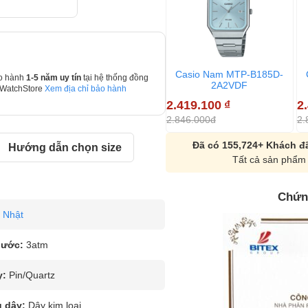
Casio Nam MTP-B185D-
o hành
1-5 năm uy tín
tại hệ thống đồng
2A2VDF
 WatchStore
Xem địa chỉ bảo hành
2.419.100
₫
2
2.846.000đ
2.
Đã có 155,724+ Khách đã
Hướng dẫn chọn size
Tất cả sản phẩm 
Chứn
Nhật
nước:
3atm
y:
Pin/Quartz
u dây:
Dây kim loại