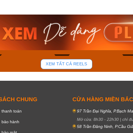
am MTS-
Casio Nam MTS-
Casio U
VDF
RS100L-1AVDF
230EL-
₫
4.276.000₫
2.117.0
50₫
3.634.600₫
1.799.
ay
Mua ngay
Mua 
94
48
XEM TẤT CẢ REELS
 SÁCH CHUNG
CỬA HÀNG MIỀN BẮ
 thanh toán
97 Trần Đại Nghĩa, P.Bạch Ma
Mở cửa:
8h30
-
22h30
|
chỉ đ
h bảo hành
58 Trần Đăng Ninh, P.Cầu Giấ
h bảo mật