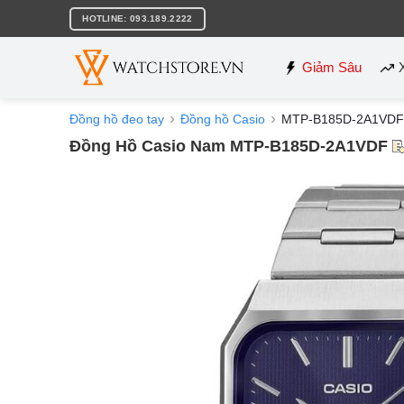
Bỏ
HOTLINE: 093.189.2222
qua
nội
dung
Giảm Sâu
Đồng hồ đeo tay
Đồng hồ Casio
MTP-B185D-2A1VDF
Đồng Hồ Casio Nam MTP-B185D-2A1VDF