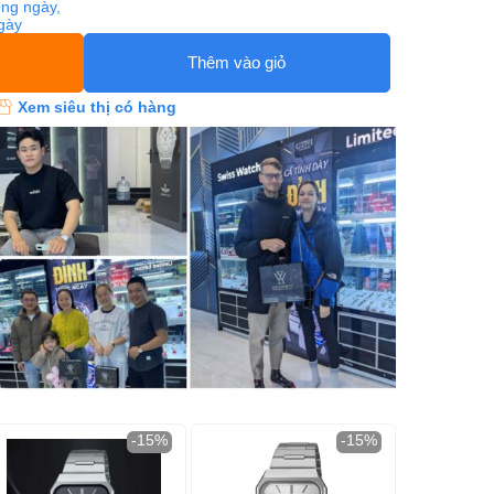
ng ngày,
ngày
Thêm vào giỏ
Xem siêu thị có hàng
-15%
-15%