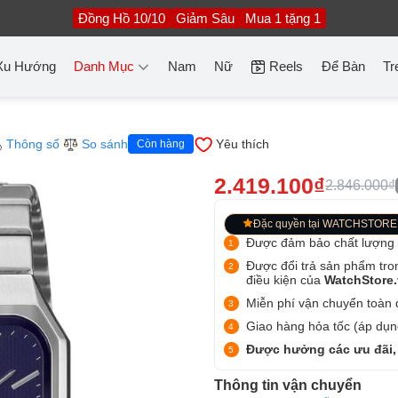
Đồng Hồ 10/10
Giảm Sâu
Mua 1 tặng 1
Xu Hướng
Danh Mục
Nam
Nữ
Reels
Để Bàn
Tr
Thông số
So sánh
Yêu thích
Còn hàng
2.419.100₫
2.846.000₫
Đặc quyền tại WATCHSTORE
Được đảm bảo chất lượng
Được đổi trả sản phẩm tro
điều kiện của
WatchStore
Miễn phí vận chuyển toàn q
Giao hàng hỏa tốc (áp dụng
Được hưởng các ưu đãi,
Thông tin vận chuyển