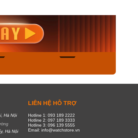
nisex AQ-
Casio Nữ LTP-V300L-
Casio
1ADF
4AUDF
1381L
00₫
1.893.000₫
1.893.
450₫
1.609.050₫
1.609
ngay
Mua ngay
Mua
50
20
C
LIÊN HỆ HỖ TRỢ
i, Hà Nội
Hotline 1: 093 189 2222
Hotline 2: 097 189 3333
ường
Hotline 3: 096 139 5555
Email: info@watchstore.vn
y, Hà Nội