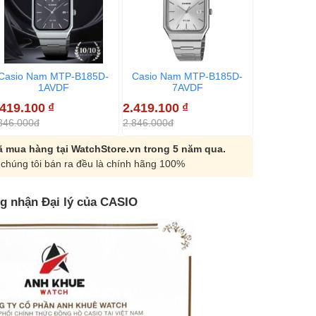
Casio Nam MTP-B185D-
Casio Nam MTP-B185D-
1AVDF
7AVDF
.419.100
₫
2.419.100
₫
846.000đ
2.846.000đ
 mua hàng tại WatchStore.vn trong 5 năm qua.
chúng tôi bán ra đều là chính hãng 100%
g nhận Đại lý của CASIO