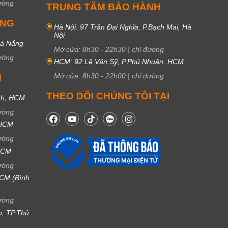
ường
TRUNG TÂM BẢO HÀNH
UNG
Hà Nội: 97 Trần Đại Nghĩa, P.Bạch Mai, Hà
Nội
Đà Nẵng
Mở cửa:
8h30
-
22h30
|
chỉ đường
ường
HCM: 92 Lê Văn Sỹ, P.Phú Nhuận, HCM
Mở cửa:
8h30
-
22h00
|
chỉ đường
M
THEO DÕI CHÚNG TÔI TẠI
nh, HCM
ường
 HCM
ường
 HCM
ường
CM (Bình
ường
ọ, TP.Thủ