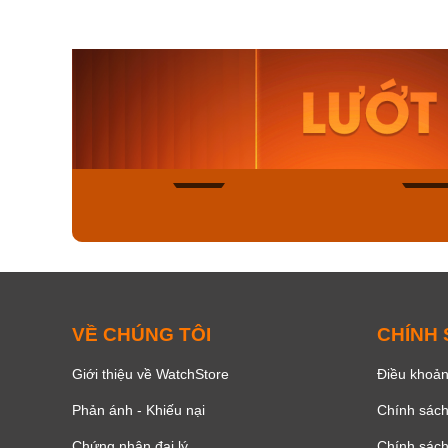
Orient Nam RA-
Casio N
AA0B05R19B
115D-1A
9.480.000₫
2.823.000
8.058.000₫
2.399.5
Mua ngay
Mua ng
168
VỀ CHÚNG TÔI
CHÍNH
Giới thiệu về WatchStore
Điều khoản
Phản ánh - Khiếu nại
Chính sác
Chứng nhận đại lý
Chính sác