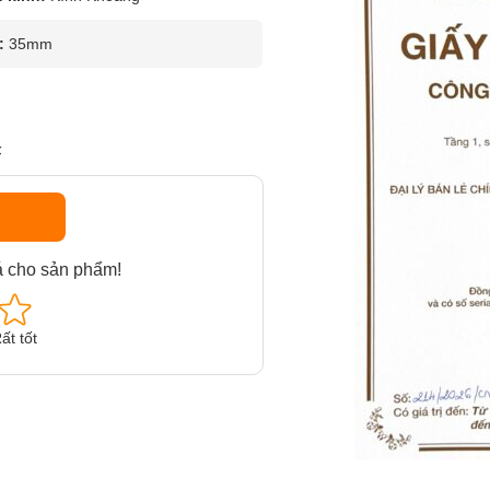
:
35mm
F
á cho sản phẩm!
ất tốt