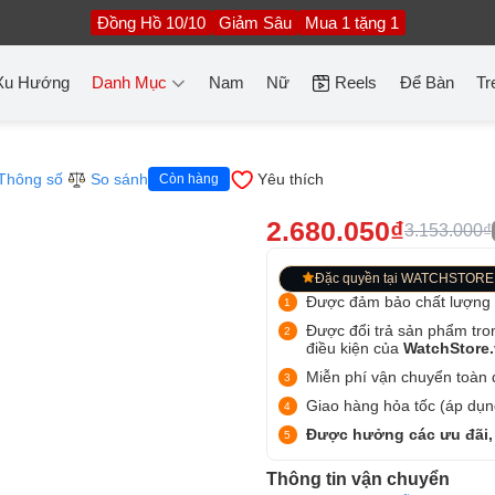
Đồng Hồ 10/10
Giảm Sâu
Mua 1 tặng 1
Xu Hướng
Danh Mục
Nam
Nữ
Reels
Để Bàn
Tr
Thông số
So sánh
Yêu thích
Còn hàng
2.680.050₫
3.153.000₫
Đặc quyền tại WATCHSTORE
Được đảm bảo chất lượng
Được đổi trả sản phẩm tro
điều kiện của
WatchStore
Miễn phí vận chuyển toàn q
Giao hàng hỏa tốc (áp dụng
Được hưởng các ưu đãi,
Thông tin vận chuyển