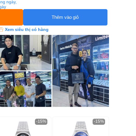
ng ngày,
ngày
Thêm vào giỏ
Xem siêu thị có hàng
-15%
-15%