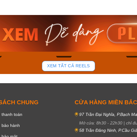
am MTS-
Casio Nam MTS-
Casio U
VDF
RS100L-1AVDF
230EL-
₫
4.276.000₫
2.117.0
50₫
3.634.600₫
1.799.
ay
Mua ngay
Mua 
90
45
XEM TẤT CẢ REELS
 SÁCH CHUNG
CỬA HÀNG MIỀN BẮ
 thanh toán
97 Trần Đại Nghĩa, P.Bạch Ma
Mở cửa:
8h30
-
22h30
|
chỉ đ
h bảo hành
58 Trần Đăng Ninh, P.Cầu Giấ
h bảo mật