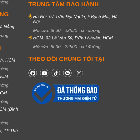
ường
TRUNG TÂM BẢO HÀNH
UNG
Hà Nội: 97 Trần Đại Nghĩa, P.Bạch Mai, Hà
Nội
Đà Nẵng
Mở cửa:
8h30
-
22h30
|
chỉ đường
ường
HCM: 92 Lê Văn Sỹ, P.Phú Nhuận, HCM
Mở cửa:
8h30
-
22h00
|
chỉ đường
M
THEO DÕI CHÚNG TÔI TẠI
nh, HCM
ường
 HCM
ường
 HCM
ường
CM (Bình
ường
ọ, TP.Thủ