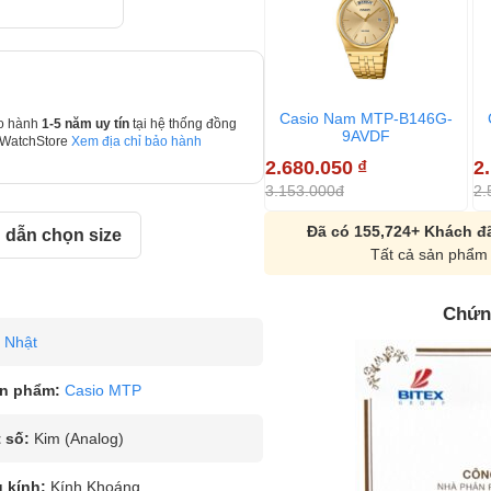
Casio Nam MTP-B146G-
o hành
1-5 năm uy tín
tại hệ thống đồng
9AVDF
 WatchStore
Xem địa chỉ bảo hành
2.680.050
₫
2
3.153.000đ
2.
Đã có 155,724+ Khách đã
dẫn chọn size
Tất cả sản phẩm 
Chứn
Nhật
n phẩm:
Casio MTP
 số:
Kim (Analog)
u kính:
Kính Khoáng