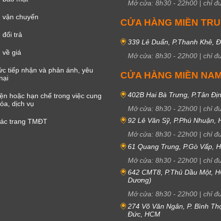
Mở cửa:
8h30
-
22h00
|
chỉ đ
 vận chuyển
CỬA HÀNG MIỀN TR
đổi trả
339 Lê Duẩn, P.Thanh Khê, 
 về giá
Mở cửa:
8h30
-
22h00
|
chỉ đ
c tiếp nhận và phản ánh, yêu
CỬA HÀNG MIỀN NA
nại
402B Hai Bà Trưng, P.Tân Đị
iện hoặc hạn chế trong việc cung
óa, dịch vụ
Mở cửa:
8h30
-
22h00
|
chỉ đ
92 Lê Văn Sỹ, P.Phú Nhuận,
các trang TMĐT
Mở cửa:
8h30
-
22h00
|
chỉ đ
61 Quang Trung, P.Gò Vấp,
Mở cửa:
8h30
-
22h00
|
chỉ đ
642 CMT8, P.Thủ Dầu Một, H
Dương)
Mở cửa:
8h30
-
22h00
|
chỉ đ
274 Võ Văn Ngân, P. Bình Th
Đức, HCM