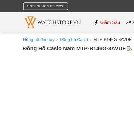
Bỏ
HOTLINE: 093.189.2222
qua
nội
dung
Giảm Sâu
Đồng hồ đeo tay
Đồng hồ Casio
MTP-B146G-3AVDF
Đồng Hồ Casio Nam MTP-B146G-3AVDF