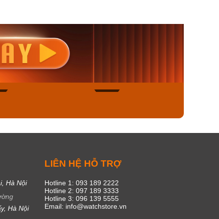
nisex AQ-
Casio Nữ LTP-V300L-
Casio
1ADF
4AUDF
1381L
00₫
1.893.000₫
1.893.
450₫
1.609.050₫
1.609
ngay
Mua ngay
Mua
49
18
C
LIÊN HỆ HỖ TRỢ
i, Hà Nội
Hotline 1: 093 189 2222
Hotline 2: 097 189 3333
ường
Hotline 3: 096 139 5555
Email: info@watchstore.vn
y, Hà Nội