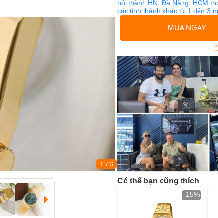
nội thành HN, Đà Nẵng, HCM tro
các tỉnh thành khác từ 1 đến 3 
MUA NGAY
1
/ 6
Có thể bạn cũng thích
-15%