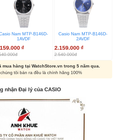
Casio Nam MTP-B146D-
Casio Nam MTP-B146D-
Casio Na
1AVDF
2AVDF
7
.159.000
₫
2.159.000
₫
2.159.000
540.000đ
2.540.000đ
2.540.000đ
 mua hàng tại WatchStore.vn trong 5 năm qua.
chúng tôi bán ra đều là chính hãng 100%
g nhận Đại lý của CASIO