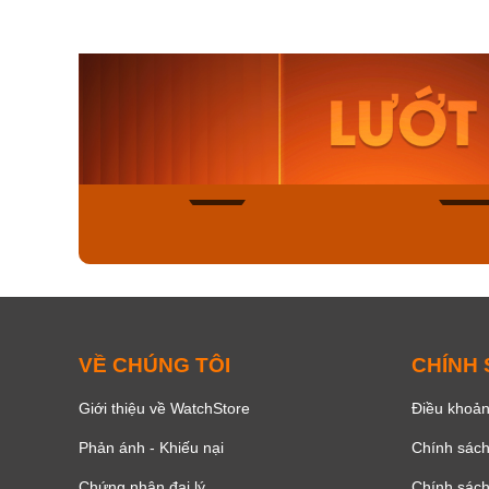
Orient Nam RA-
Casio N
AA0B05R19B
115D-1A
9.480.000₫
2.823.000
8.058.000₫
2.399.5
Mua ngay
Mua ng
156
VỀ CHÚNG TÔI
CHÍNH
Giới thiệu về WatchStore
Điều khoản
Phản ánh - Khiếu nại
Chính sác
Chứng nhận đại lý
Chính sác