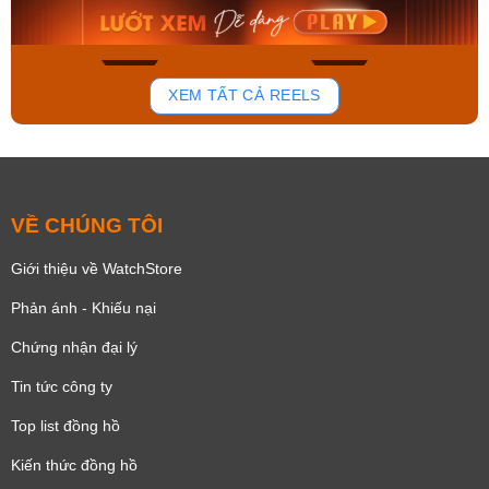
Mua ngay
Mua ngay
140
83
XEM TẤT CẢ REELS
VỀ CHÚNG TÔI
Giới thiệu về WatchStore
Phản ánh - Khiếu nại
Chứng nhận đại lý
Tin tức công ty
Top list đồng hồ
Kiến thức đồng hồ