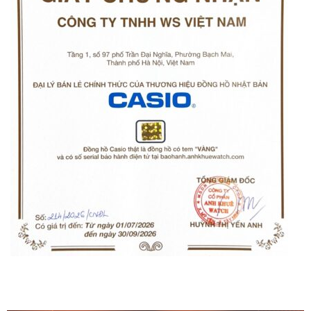
Orient Nam RA-
Casio Nam MTS-
AA0B05R19B
115D-1AVDF
9.480.000₫
2.823.000₫
8.058.000₫
2.399.550₫