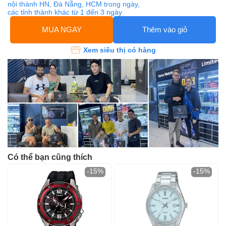
nội thành HN, Đà Nẵng, HCM trong ngày,
các tỉnh thành khác từ 1 đến 3 ngày
MUA NGAY
Thêm vào giỏ
Xem siêu thị có hàng
Có thể bạn cũng thích
-15%
-15%