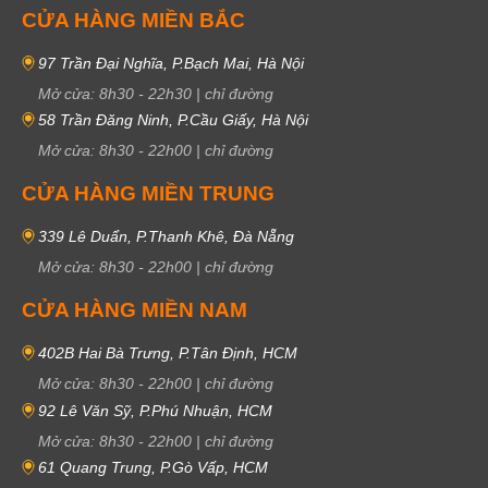
CỬA HÀNG MIỀN BẮC
97 Trần Đại Nghĩa, P.Bạch Mai, Hà Nội
Mở cửa:
8h30
-
22h30
|
chỉ đường
58 Trần Đăng Ninh, P.Cầu Giấy, Hà Nội
Mở cửa:
8h30
-
22h00
|
chỉ đường
CỬA HÀNG MIỀN TRUNG
339 Lê Duẩn, P.Thanh Khê, Đà Nẵng
Mở cửa:
8h30
-
22h00
|
chỉ đường
CỬA HÀNG MIỀN NAM
402B Hai Bà Trưng, P.Tân Định, HCM
Mở cửa:
8h30
-
22h00
|
chỉ đường
92 Lê Văn Sỹ, P.Phú Nhuận, HCM
Mở cửa:
8h30
-
22h00
|
chỉ đường
61 Quang Trung, P.Gò Vấp, HCM