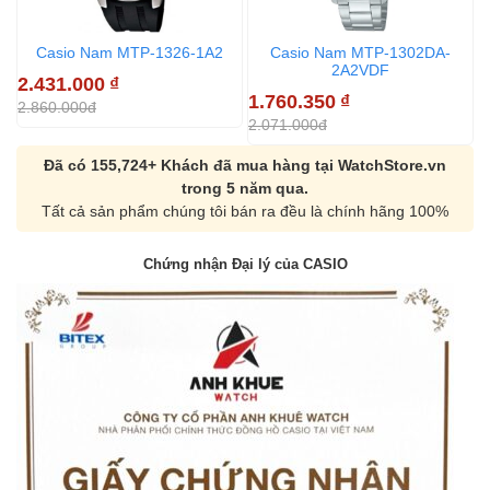
Casio Nam MTP-1326-1A2
Casio Nam MTP-1302DA-
2A2VDF
2.431.000
₫
1.760.350
₫
1
2.860.000đ
2.071.000đ
2
Đã có 155,724+ Khách đã mua hàng tại WatchStore.vn
trong 5 năm qua.
Tất cả sản phẩm chúng tôi bán ra đều là chính hãng 100%
Chứng nhận Đại lý của CASIO