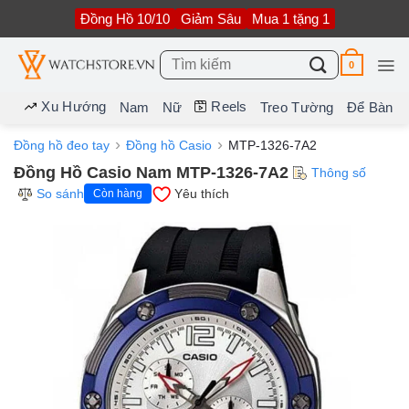
Bỏ
Đồng Hồ 10/10
Giảm Sâu
Mua 1 tặng 1
qua
nội
dung
Tìm
0
kiếm:
Xu Hướng
Reels
Nam
Nữ
Treo Tường
Để Bàn
Đồng hồ đeo tay
Đồng hồ Casio
MTP-1326-7A2
Đồng Hồ Casio Nam MTP-1326-7A2
Thông số
So sánh
Yêu thích
Còn hàng