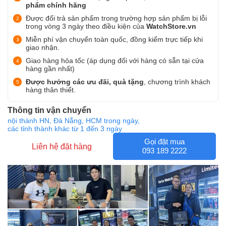
phẩm chính hãng
Được đổi trả sản phẩm trong trường hợp sản phẩm bị lỗi
trong vòng 3 ngày theo điều kiện của
WatchStore.vn
Miễn phí vận chuyển toàn quốc, đồng kiểm trực tiếp khi
giao nhận.
Giao hàng hỏa tốc (áp dụng đối với hàng có sẵn tại cửa
hàng gần nhất)
Được hưởng các ưu đãi, quà tặng
, chương trình khách
hàng thân thiết.
Thông tin vận chuyển
nội thành HN, Đà Nẵng, HCM trong ngày,
các tỉnh thành khác từ 1 đến 3 ngày
Gọi đặt mua
Liên hệ đặt hàng
093 189 2222