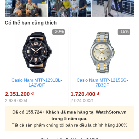
Có thể bạn cũng thích
-20%
-15%
Casio Nam MTP-1291BL-
Casio Nam MTP-1215SG-
1A2VDF
7B3DF
2.351.200
₫
1.720.400
₫
1
2.939.000đ
2.024.000đ
2
Đã có 155,724+ Khách đã mua hàng tại WatchStore.vn
trong 5 năm qua.
Tất cả sản phẩm chúng tôi bán ra đều là chính hãng 100%