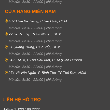
Mở cửa:
8h30
-
22h00
|
chỉ đường
CỬA HÀNG MIỀN NAM
402B Hai Bà Trưng, P.Tân Định, HCM
Mở cửa:
8h30
-
22h00
|
chỉ đường
92 Lê Văn Sỹ, P.Phú Nhuận, HCM
Mở cửa:
8h30
-
22h00
|
chỉ đường
61 Quang Trung, P.Gò Vấp, HCM
Mở cửa:
8h30
-
22h00
|
chỉ đường
642 CMT8, P.Thủ Dầu Một, HCM (Bình Dương)
Mở cửa:
8h30
-
22h00
|
chỉ đường
274 Võ Văn Ngân, P. Bình Thọ, TP.Thủ Đức, HCM
Mở cửa:
8h30
-
22h00
|
chỉ đường
LIÊN HỆ HỖ TRỢ
Hotline 1: 093 189 2222