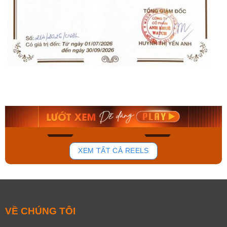
Orient Nam RA-
Casio Nam MTS-
AA0B05R19B
115D-1AVDF
9.480.000₫
2.823.000₫
8.058.000₫
2.399.550₫
Mua ngay
Mua ngay
136
81
XEM TẤT CẢ REELS
VỀ CHÚNG TÔI