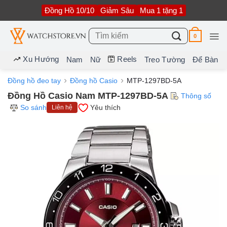
Bỏ
Đồng Hồ 10/10
Giảm Sâu
Mua 1 tặng 1
qua
nội
dung
Tìm
0
kiếm:
Xu Hướng
Reels
Nam
Nữ
Treo Tường
Để Bàn
Đồng hồ đeo tay
Đồng hồ Casio
MTP-1297BD-5A
Đồng Hồ Casio Nam MTP-1297BD-5A
Thông số
So sánh
Yêu thích
Liên hệ