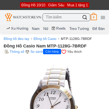
Bỏ
Đồng Hồ 10/10
Giảm Sâu
Mua 1 tặng 1
qua
nội
dung
Tìm
0
kiếm:
Xu Hướng
Reels
Nam
Nữ
Treo Tường
Để Bàn
Đồng hồ đeo tay
Đồng hồ Casio
MTP-1128G-7BRDF
Đồng Hồ Casio Nam MTP-1128G-7BRDF
Thông số
So sánh
Yêu thích
Còn hàng