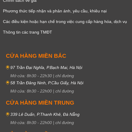
Chính sách về giá
Phương thức tiếp nhận và phản ánh, yêu cầu, khiêu nại
Các điều kiện hoặc hạn chế trong việc cung cấp hàng hóa, dịch vụ
Thông tin các trang TMĐT
CỬA HÀNG MIỀN BẮC
97 Trần Đại Nghĩa, P.Bạch Mai, Hà Nội
Mở cửa:
8h30
-
22h30
|
chỉ đường
58 Trần Đăng Ninh, P.Cầu Giấy, Hà Nội
Mở cửa:
8h30
-
22h00
|
chỉ đường
CỬA HÀNG MIỀN TRUNG
339 Lê Duẩn, P.Thanh Khê, Đà Nẵng
Mở cửa:
8h30
-
22h00
|
chỉ đường