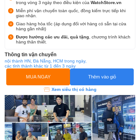
trong vòng 3 ngày theo điều kiện của
WatchStore.vn
Miễn phí vận chuyển toàn quốc, đồng kiểm trực tiếp khi
giao nhận.
Giao hàng hỏa tốc (áp dụng đối với hàng có sẵn tại cửa
hàng gần nhất)
Được hưởng các ưu đãi, quà tặng
, chương trình khách
hàng thân thiết.
Thông tin vận chuyển
nội thành HN, Đà Nẵng, HCM trong ngày,
các tỉnh thành khác từ 1 đến 3 ngày
MUA NGAY
Thêm vào giỏ
Xem siêu thị có hàng