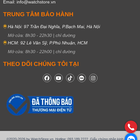
Email: info@watchstore.vn
TRUNG TÂM BẢO HÀNH
Hà Nội: 97 Trần Đại Nghĩa, P.Bạch Mai, Hà Nội
Mở cửa:
8h30
-
22h30
|
chỉ đường
HCM: 92 Lê Văn Sỹ, P.Phú Nhuận, HCM
Mở cửa:
8h30
-
22h00
|
chỉ đường
THEO DÕI CHÚNG TÔI TẠI
©2020-2026 by WatchStore.vn. Hotline: 093.189.2222. Giấy chứng nhận kinh doanh