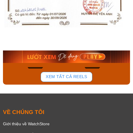
Orient Nam RA-
Casio Nam MTS-
AA0B05R19B
115D-1AVDF
9.480.000₫
2.823.000₫
8.058.000₫
2.399.550₫
Mua ngay
Mua ngay
136
81
XEM TẤT CẢ REELS
VỀ CHÚNG TÔI
Giới thiệu về WatchStore