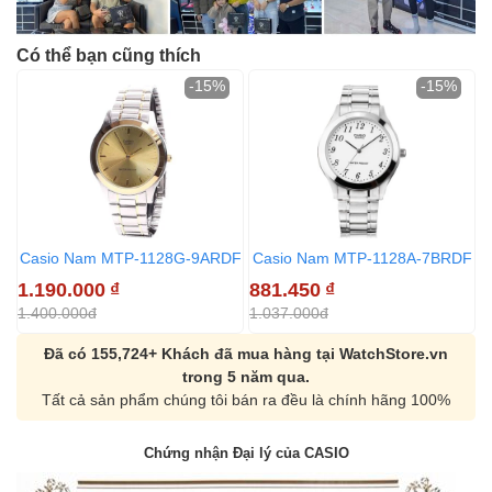
Có thể bạn cũng thích
-15%
-15%
Casio Nam MTP-1128G-9ARDF
Casio Nam MTP-1128A-7BRDF
1.190.000
₫
881.450
₫
1
1.400.000đ
1.037.000đ
1
Đã có 155,724+ Khách đã mua hàng tại WatchStore.vn
trong 5 năm qua.
Tất cả sản phẩm chúng tôi bán ra đều là chính hãng 100%
Chứng nhận Đại lý của CASIO