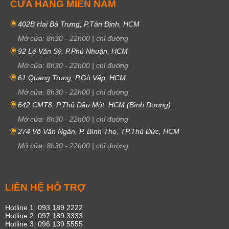
CỬA HÀNG MIỀN NAM
402B Hai Bà Trưng, P.Tân Định, HCM
Mở cửa:
8h30
-
22h00
|
chỉ đường
92 Lê Văn Sỹ, P.Phú Nhuận, HCM
Mở cửa:
8h30
-
22h00
|
chỉ đường
61 Quang Trung, P.Gò Vấp, HCM
Mở cửa:
8h30
-
22h00
|
chỉ đường
642 CMT8, P.Thủ Dầu Một, HCM (Bình Dương)
Mở cửa:
8h30
-
22h00
|
chỉ đường
274 Võ Văn Ngân, P. Bình Thọ, TP.Thủ Đức, HCM
Mở cửa:
8h30
-
22h00
|
chỉ đường
LIÊN HỆ HỖ TRỢ
Hotline 1: 093 189 2222
Hotline 2: 097 189 3333
Hotline 3: 096 139 5555