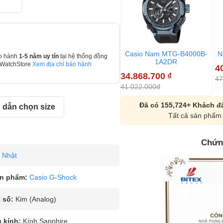
Casio Nam MTG-B4000B-
N
o hành
1-5 năm uy tín
tại hệ thống đồng
1A2DR
 WatchStore
Xem địa chỉ bảo hành
4
34.868.700
₫
47
41.022.000đ
Đã có 155,724+ Khách đã
dẫn chọn size
Tất cả sản phẩm 
Chứn
Nhật
n phẩm:
Casio G-Shock
 số:
Kim (Analog)
u kính:
Kính Sapphire