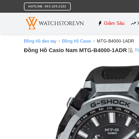
Bỏ
HOTLINE: 093.189.2222
qua
nội
dung
Giảm Sâu
Đồng hồ đeo tay
Đồng hồ Casio
MTG-B4000-1ADR
Đồng Hồ Casio Nam MTG-B4000-1ADR
T