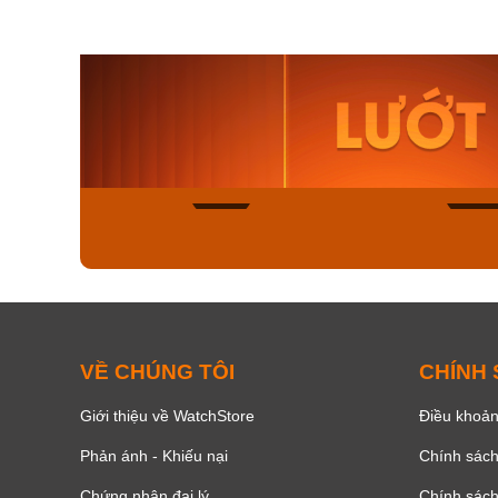
Orient Nam RA-
Casio N
AA0B05R19B
115D-1A
9.480.000₫
2.823.000
8.058.000₫
2.399.5
Mua ngay
Mua ng
166
VỀ CHÚNG TÔI
CHÍNH
Giới thiệu về WatchStore
Điều khoản
Phản ánh - Khiếu nại
Chính sác
Chứng nhận đại lý
Chính sác