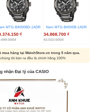
am MTG-B4000BD-1ADR
Nam MTG-B4000B-1ADR
0.374.150
₫
34.868.700
₫
.499.000đ
41.022.000đ
 mua hàng tại WatchStore.vn trong 5 năm qua.
chúng tôi bán ra đều là chính hãng 100%
g nhận Đại lý của CASIO