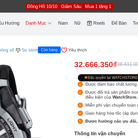
Đồng Hồ 10/10
Giảm Sâu
Mua 1 tặng 1
Xu Hướng
Danh Mục
Nam
Nữ
Reels
Để Bàn
Tr
hông số
So sánh
Yêu thích
Còn hàng
32.666.350₫
38.431.0
Đặc quyền tại WATCHSTORE
Được đảm bảo chất lượng
Được đổi trả sản phẩm tro
điều kiện của
WatchStore
Miễn phí vận chuyển toàn q
Giao hàng hỏa tốc (áp dụng
Được hưởng các ưu đãi,
Thông tin vận chuyển