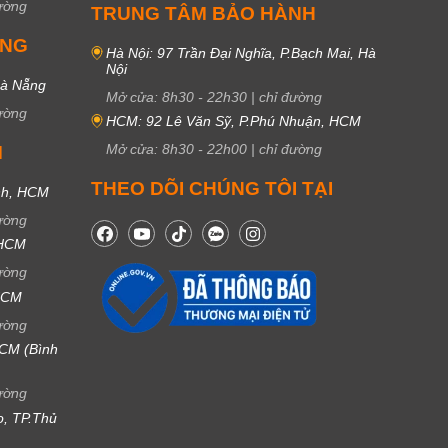
ường
TRUNG TÂM BẢO HÀNH
UNG
Hà Nội: 97 Trần Đại Nghĩa, P.Bạch Mai, Hà
Nội
Đà Nẵng
Mở cửa:
8h30
-
22h30
|
chỉ đường
ường
HCM: 92 Lê Văn Sỹ, P.Phú Nhuận, HCM
Mở cửa:
8h30
-
22h00
|
chỉ đường
M
THEO DÕI CHÚNG TÔI TẠI
nh, HCM
ường
 HCM
ường
 HCM
ường
CM (Bình
ường
ọ, TP.Thủ