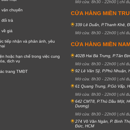
Mở cửa:
8h30
-
22h00
|
chỉ đ
 vận chuyển
CỬA HÀNG MIỀN TR
đổi trả
339 Lê Duẩn, P.Thanh Khê, 
 về giá
Mở cửa:
8h30
-
22h00
|
chỉ đ
c tiếp nhận và phản ánh, yêu
CỬA HÀNG MIỀN NA
nại
402B Hai Bà Trưng, P.Tân Đị
iện hoặc hạn chế trong việc cung
óa, dịch vụ
Mở cửa:
8h30
-
22h00
|
chỉ đ
92 Lê Văn Sỹ, P.Phú Nhuận,
các trang TMĐT
Mở cửa:
8h30
-
22h00
|
chỉ đ
61 Quang Trung, P.Gò Vấp,
Mở cửa:
8h30
-
22h00
|
chỉ đ
642 CMT8, P.Thủ Dầu Một, H
Dương)
Mở cửa:
8h30
-
22h00
|
chỉ đ
274 Võ Văn Ngân, P. Bình Th
Đức, HCM