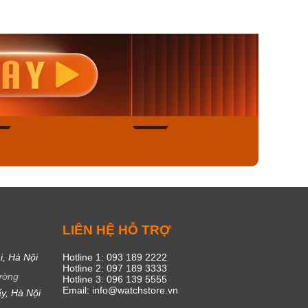
nisex AQ-
Casio Nữ LTP-V300L-
Casio
1ADF
4AUDF
1381L
00₫
1.893.000₫
1.893.
450₫
1.609.050₫
1.609
ngay
Mua ngay
Mua
50
20
C
LIÊN HỆ HỖ TRỢ
i, Hà Nội
Hotline 1: 093 189 2222
Hotline 2: 097 189 3333
ường
Hotline 3: 096 139 5555
Email: info@watchstore.vn
y, Hà Nội