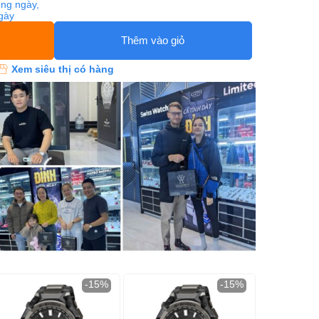
ng ngày,
ngày
Thêm vào giỏ
Xem siêu thị có hàng
-15%
-15%