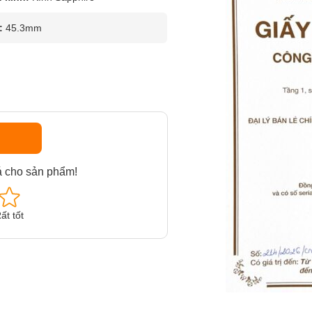
:
45.3mm
á cho sản phẩm!
ất tốt