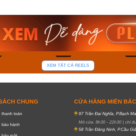
am MTS-
Casio Nam MTS-
Casio U
VDF
RS100L-1AVDF
230EL-
₫
4.276.000₫
2.117.0
50₫
3.634.600₫
1.799.
ay
Mua ngay
Mua 
92
47
XEM TẤT CẢ REELS
 SÁCH CHUNG
CỬA HÀNG MIỀN BẮ
 thanh toán
97 Trần Đại Nghĩa, P.Bạch Ma
Mở cửa:
8h30
-
22h30
|
chỉ đ
h bảo hành
58 Trần Đăng Ninh, P.Cầu Giấ
h bảo mật