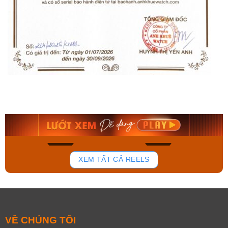
Orient Nam RA-
Casio Nam MTS-
AA0B05R19B
115D-1AVDF
9.480.000₫
2.823.000₫
8.058.000₫
2.399.550₫
Mua ngay
Mua ngay
177
102
XEM TẤT CẢ REELS
VỀ CHÚNG TÔI