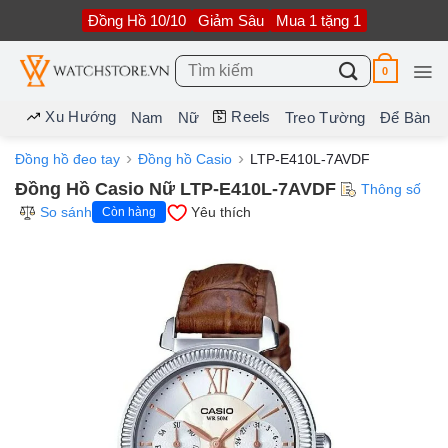
Bỏ
Đồng Hồ 10/10
Giảm Sâu
Mua 1 tặng 1
qua
nội
dung
Tìm
0
kiếm:
Xu Hướng
Reels
Nam
Nữ
Treo Tường
Để Bàn
Đồng hồ đeo tay
Đồng hồ Casio
LTP-E410L-7AVDF
Đồng Hồ Casio Nữ LTP-E410L-7AVDF
Thông số
So sánh
Yêu thích
Còn hàng