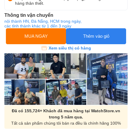
hàng thân thiết.
Thông tin vận chuyển
nội thành HN, Đà Nẵng, HCM trong ngày,
các tỉnh thành khác từ 1 đến 3 ngày
MUA NGAY
Thêm vào giỏ
Xem siêu thị có hàng
Đã có 155,724+ Khách đã mua hàng tại WatchStore.vn
trong 5 năm qua.
Tất cả sản phẩm chúng tôi bán ra đều là chính hãng 100%