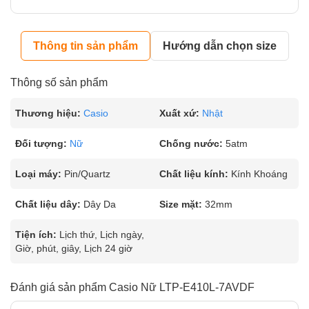
Thông tin sản phẩm
Hướng dẫn chọn size
Thông số sản phẩm
Thương hiệu:
Casio
Xuất xứ:
Nhật
Đối tượng:
Nữ
Chống nước:
5atm
Loại máy:
Pin/Quartz
Chất liệu kính:
Kính Khoáng
Chất liệu dây:
Dây Da
Size mặt:
32mm
Tiện ích:
Lịch thứ, Lịch ngày,
Giờ, phút, giây, Lịch 24 giờ
Đánh giá sản phẩm Casio Nữ LTP-E410L-7AVDF