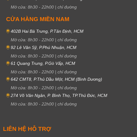
Mở cửa:
8h30
-
22h00
|
chỉ đường
CỬA HÀNG MIỀN NAM
402B Hai Bà Trưng, P.Tân Định, HCM
Mở cửa:
8h30
-
22h00
|
chỉ đường
92 Lê Văn Sỹ, P.Phú Nhuận, HCM
Mở cửa:
8h30
-
22h00
|
chỉ đường
61 Quang Trung, P.Gò Vấp, HCM
Mở cửa:
8h30
-
22h00
|
chỉ đường
642 CMT8, P.Thủ Dầu Một, HCM (Bình Dương)
Mở cửa:
8h30
-
22h00
|
chỉ đường
274 Võ Văn Ngân, P. Bình Thọ, TP.Thủ Đức, HCM
Mở cửa:
8h30
-
22h00
|
chỉ đường
LIÊN HỆ HỖ TRỢ