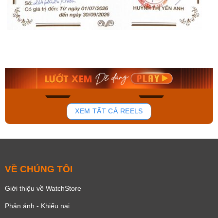
Orient Nam RA-
Casio Nam MTS-
AA0B05R19B
115D-1AVDF
9.480.000₫
2.823.000₫
8.058.000₫
2.399.550₫
Mua ngay
Mua ngay
136
81
XEM TẤT CẢ REELS
VỀ CHÚNG TÔI
Giới thiệu về WatchStore
Phản ánh - Khiếu nại