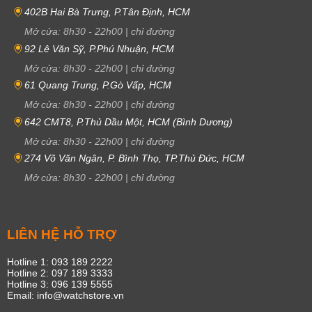
402B Hai Bà Trưng, P.Tân Định, HCM
Mở cửa:
8h30
-
22h00
|
chỉ đường
92 Lê Văn Sỹ, P.Phú Nhuận, HCM
Mở cửa:
8h30
-
22h00
|
chỉ đường
61 Quang Trung, P.Gò Vấp, HCM
Mở cửa:
8h30
-
22h00
|
chỉ đường
642 CMT8, P.Thủ Dầu Một, HCM (Bình Dương)
Mở cửa:
8h30
-
22h00
|
chỉ đường
274 Võ Văn Ngân, P. Bình Thọ, TP.Thủ Đức, HCM
Mở cửa:
8h30
-
22h00
|
chỉ đường
LIÊN HỆ HỖ TRỢ
Hotline 1: 093 189 2222
Hotline 2: 097 189 3333
Hotline 3: 096 139 5555
Email: info@watchstore.vn