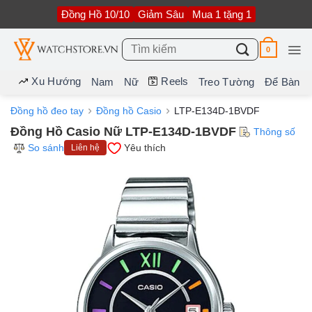
Bỏ
Đồng Hồ 10/10
Giảm Sâu
Mua 1 tặng 1
qua
nội
dung
Tìm
0
kiếm:
Xu Hướng
Reels
Nam
Nữ
Treo Tường
Để Bàn
Đồng hồ đeo tay
Đồng hồ Casio
LTP-E134D-1BVDF
Đồng Hồ Casio Nữ LTP-E134D-1BVDF
Thông số
So sánh
Yêu thích
Liên hệ