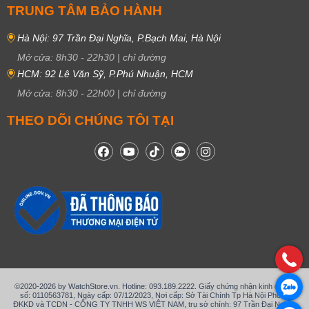
TRUNG TÂM BẢO HÀNH
Hà Nội: 97 Trần Đại Nghĩa, P.Bạch Mai, Hà Nội
Mở cửa:
8h30
-
22h30
|
chỉ đường
HCM: 92 Lê Văn Sỹ, P.Phú Nhuận, HCM
Mở cửa:
8h30
-
22h00
|
chỉ đường
THEO DÕI CHÚNG TÔI TẠI
©2020-2026 by WatchStore.vn. Hotline: 093.189.2222. Giấy chứng nhận kinh doanh
số: 0110563781, Ngày cấp: 07/12/2023, Nơi cấp: Sở Tài Chính Tp Hà Nội Phòng
ĐKKD và TCDN - CÔNG TY TNHH WS VIỆT NAM, trụ sở chính: 97 Trần Đại Nghĩa,