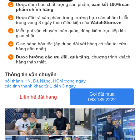
Được đảm bảo chất lượng sản phẩm,
cam kết 100% sản
phẩm chính hãng
Được đổi trả sản phẩm trong trường hợp sản phẩm bị lỗi
trong vòng 3 ngày theo điều kiện của
WatchStore.vn
Miễn phí vận chuyển toàn quốc, đồng kiểm trực tiếp khi
giao nhận.
Giao hàng hỏa tốc (áp dụng đối với hàng có sẵn tại cửa
hàng gần nhất)
Được hưởng các ưu đãi, quà tặng
, chương trình khách
hàng thân thiết.
Thông tin vận chuyển
nội thành HN, Đà Nẵng, HCM trong ngày,
các tỉnh thành khác từ 1 đến 3 ngày
Gọi đặt mua
Liên hệ đặt hàng
093 189 2222