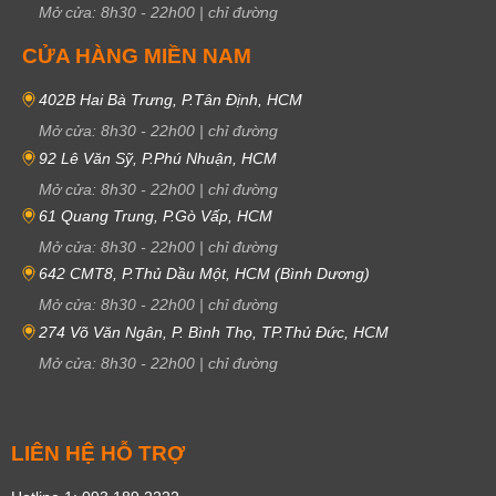
Mở cửa:
8h30
-
22h00
|
chỉ đường
CỬA HÀNG MIỀN NAM
402B Hai Bà Trưng, P.Tân Định, HCM
Mở cửa:
8h30
-
22h00
|
chỉ đường
92 Lê Văn Sỹ, P.Phú Nhuận, HCM
Mở cửa:
8h30
-
22h00
|
chỉ đường
61 Quang Trung, P.Gò Vấp, HCM
Mở cửa:
8h30
-
22h00
|
chỉ đường
642 CMT8, P.Thủ Dầu Một, HCM (Bình Dương)
Mở cửa:
8h30
-
22h00
|
chỉ đường
274 Võ Văn Ngân, P. Bình Thọ, TP.Thủ Đức, HCM
Mở cửa:
8h30
-
22h00
|
chỉ đường
LIÊN HỆ HỖ TRỢ