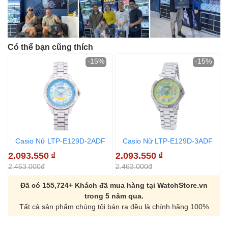
Có thể bạn cũng thích
-15%
-15%
Casio Nữ LTP-E129D-2ADF
Casio Nữ LTP-E129D-3ADF
2.093.550
₫
2.093.550
₫
2
2.463.000đ
2.463.000đ
3
Đã có 155,724+ Khách đã mua hàng tại WatchStore.vn
trong 5 năm qua.
Tất cả sản phẩm chúng tôi bán ra đều là chính hãng 100%