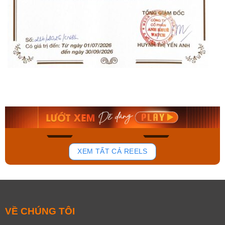
Orient Nam RA-
Casio Nam MTS-
AA0B05R19B
115D-1AVDF
9.480.000₫
2.823.000₫
8.058.000₫
2.399.550₫
Mua ngay
Mua ngay
180
102
XEM TẤT CẢ REELS
VỀ CHÚNG TÔI