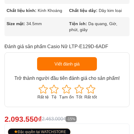
Chất liệu kính:
Kính Khoáng
Chất liệu dây:
Dây kim loại
Size mặt:
34.5mm
Tiện ích:
Dạ quang, Giờ,
phút, giây
Đánh giá sản phẩm Casio Nữ LTP-E129D-6ADF
Viết đánh giá
Trở thành người đầu tiên đánh giá cho sản phẩm!
Rất tệ
Tệ
Tạm ổn
Tốt
Rất tốt
2.093.550₫
2.463.000₫
-15%
Đặc quyền tại WATCHSTORE