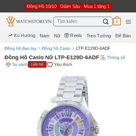
Bỏ
Đồng Hồ 10/10
Giảm Sâu
Mua 1 tặng 1
qua
nội
dung
Tìm
0
kiếm:
Xu Hướng
Reels
Nam
Nữ
Treo Tường
Để Bàn
Đồng hồ đeo tay
Đồng hồ Casio
LTP-E129D-6ADF
Đồng Hồ Casio Nữ LTP-E129D-6ADF
Thông số
So sánh
Yêu thích
Liên hệ