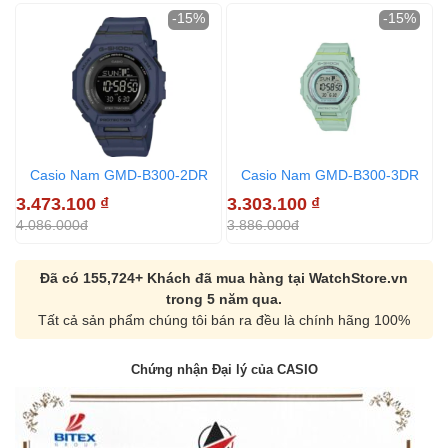
-15%
-15%
Casio Nam GMD-B300-2DR
Casio Nam GMD-B300-3DR
3.473.100
₫
3.303.100
₫
3
4.086.000đ
3.886.000đ
3
Đã có 155,724+ Khách đã mua hàng tại WatchStore.vn
trong 5 năm qua.
Tất cả sản phẩm chúng tôi bán ra đều là chính hãng 100%
Chứng nhận Đại lý của CASIO