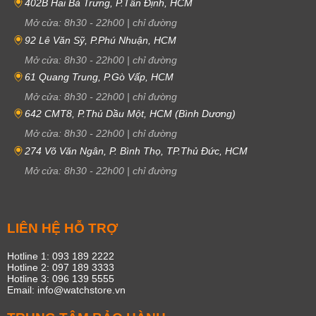
402B Hai Bà Trưng, P.Tân Định, HCM
Mở cửa:
8h30
-
22h00
|
chỉ đường
92 Lê Văn Sỹ, P.Phú Nhuận, HCM
Mở cửa:
8h30
-
22h00
|
chỉ đường
61 Quang Trung, P.Gò Vấp, HCM
Mở cửa:
8h30
-
22h00
|
chỉ đường
642 CMT8, P.Thủ Dầu Một, HCM (Bình Dương)
Mở cửa:
8h30
-
22h00
|
chỉ đường
274 Võ Văn Ngân, P. Bình Thọ, TP.Thủ Đức, HCM
Mở cửa:
8h30
-
22h00
|
chỉ đường
LIÊN HỆ HỖ TRỢ
Hotline 1: 093 189 2222
Hotline 2: 097 189 3333
Hotline 3: 096 139 5555
Email: info@watchstore.vn