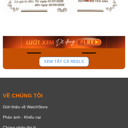
Orient Nam RA-
Casio Nam MTS-
AA0B05R19B
115D-1AVDF
9.480.000₫
2.823.000₫
8.058.000₫
2.399.550₫
Mua ngay
Mua ngay
148
84
XEM TẤT CẢ REELS
VỀ CHÚNG TÔI
Giới thiệu về WatchStore
Phản ánh - Khiếu nại
Chứng nhận đại lý