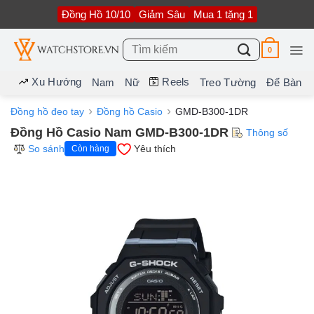
Bỏ
Đồng Hồ 10/10
Giảm Sâu
Mua 1 tặng 1
qua
nội
dung
Tìm
0
kiếm:
Xu Hướng
Reels
Nam
Nữ
Treo Tường
Để Bàn
Đồng hồ đeo tay
Đồng hồ Casio
GMD-B300-1DR
Đồng Hồ Casio Nam GMD-B300-1DR
Thông số
So sánh
Yêu thích
Còn hàng