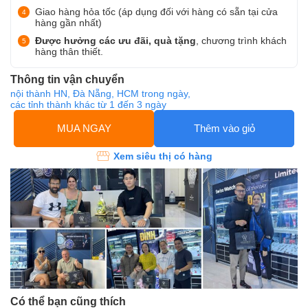
Giao hàng hỏa tốc (áp dụng đối với hàng có sẵn tại cửa
hàng gần nhất)
Được hưởng các ưu đãi, quà tặng
, chương trình khách
hàng thân thiết.
Thông tin vận chuyển
nội thành HN, Đà Nẵng, HCM trong ngày,
các tỉnh thành khác từ 1 đến 3 ngày
MUA NGAY
Thêm vào giỏ
Xem siêu thị có hàng
Có thể bạn cũng thích