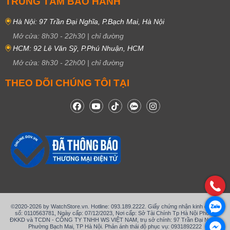
TRUNG TÂM BẢO HÀNH
Hà Nội: 97 Trần Đại Nghĩa, P.Bạch Mai, Hà Nội
Mở cửa:
8h30
-
22h30
|
chỉ đường
HCM: 92 Lê Văn Sỹ, P.Phú Nhuận, HCM
Mở cửa:
8h30
-
22h00
|
chỉ đường
THEO DÕI CHÚNG TÔI TẠI
©2020-2026 by WatchStore.vn. Hotline: 093.189.2222. Giấy chứng nhận kinh doanh
số: 0110563781, Ngày cấp: 07/12/2023, Nơi cấp: Sở Tài Chính Tp Hà Nội Phòng
ĐKKD và TCDN - CÔNG TY TNHH WS VIỆT NAM, trụ sở chính: 97 Trần Đại Nghĩa,
Phường Bạch Mai, TP Hà Nội. Phản ánh thái độ phục vụ: 0931892222