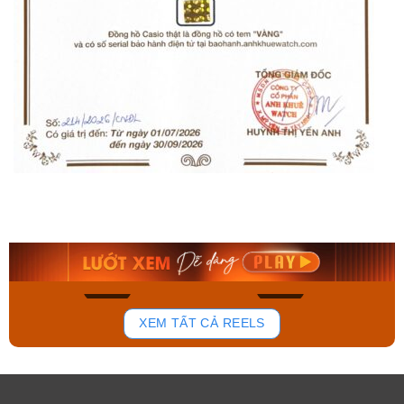
Orient Nam RA-
Casio Nam MTS-
AA0B05R19B
115D-1AVDF
9.480.000₫
2.823.000₫
8.058.000₫
2.399.550₫
Mua ngay
Mua ngay
195
111
XEM TẤT CẢ REELS