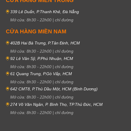
CỬA HÀNG MIỀN TRUNG
339 Lê Duẩn, P.Thanh Khê, Đà Nẵng
Mở cửa:
8h30
-
22h00
|
chỉ đường
CỬA HÀNG MIỀN NAM
402B Hai Bà Trưng, P.Tân Định, HCM
Mở cửa:
8h30
-
22h00
|
chỉ đường
92 Lê Văn Sỹ, P.Phú Nhuận, HCM
Mở cửa:
8h30
-
22h00
|
chỉ đường
61 Quang Trung, P.Gò Vấp, HCM
Mở cửa:
8h30
-
22h00
|
chỉ đường
642 CMT8, P.Thủ Dầu Một, HCM (Bình Dương)
Mở cửa:
8h30
-
22h00
|
chỉ đường
274 Võ Văn Ngân, P. Bình Thọ, TP.Thủ Đức, HCM
Mở cửa:
8h30
-
22h00
|
chỉ đường