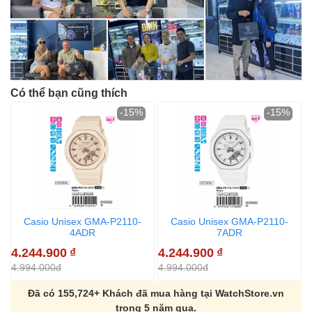
Có thể bạn cũng thích
-15%
-15%
Casio Unisex GMA-P2110-
Casio Unisex GMA-P2110-
4ADR
7ADR
4.244.900
₫
4.244.900
₫
4
4.994.000đ
4.994.000đ
4
Đã có 155,724+ Khách đã mua hàng tại WatchStore.vn
trong 5 năm qua.