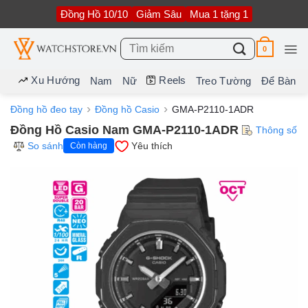
Bỏ
Đồng Hồ 10/10
Giảm Sâu
Mua 1 tặng 1
qua
nội
dung
Tìm
0
kiếm:
Xu Hướng
Reels
Nam
Nữ
Treo Tường
Để Bàn
Đồng hồ đeo tay
Đồng hồ Casio
GMA-P2110-1ADR
Đồng Hồ Casio Nam GMA-P2110-1ADR
Thông số
So sánh
Yêu thích
Còn hàng