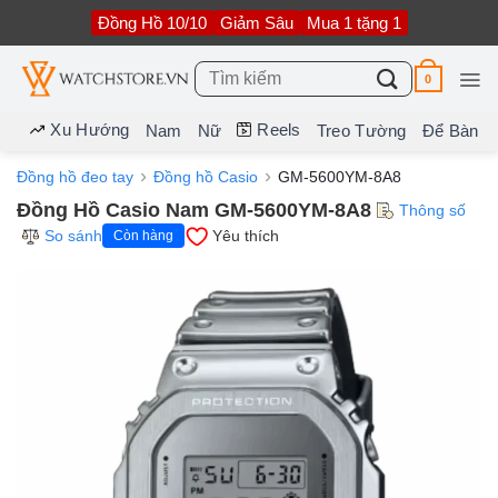
Bỏ
Đồng Hồ 10/10
Giảm Sâu
Mua 1 tặng 1
qua
nội
dung
Tìm
0
kiếm:
Xu Hướng
Reels
Nam
Nữ
Treo Tường
Để Bàn
Đồng hồ đeo tay
Đồng hồ Casio
GM-5600YM-8A8
Đồng Hồ Casio Nam GM-5600YM-8A8
Thông số
So sánh
Yêu thích
Còn hàng