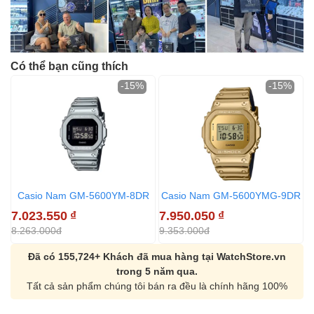
Có thể bạn cũng thích
-15%
-15%
Casio Nam GM-5600YM-8DR
Casio Nam GM-5600YMG-9DR
7.023.550
₫
7.950.050
₫
6
8.263.000đ
9.353.000đ
7
Đã có 155,724+ Khách đã mua hàng tại WatchStore.vn
trong 5 năm qua.
Tất cả sản phẩm chúng tôi bán ra đều là chính hãng 100%