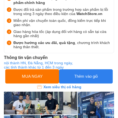
phẩm chính hãng
Được đổi trả sản phẩm trong trường hợp sản phẩm bị lỗi
trong vòng 3 ngày theo điều kiện của
WatchStore.vn
Miễn phí vận chuyển toàn quốc, đồng kiểm trực tiếp khi
giao nhận.
Giao hàng hỏa tốc (áp dụng đối với hàng có sẵn tại cửa
hàng gần nhất)
Được hưởng các ưu đãi, quà tặng
, chương trình khách
hàng thân thiết.
Thông tin vận chuyển
nội thành HN, Đà Nẵng, HCM trong ngày,
các tỉnh thành khác từ 1 đến 3 ngày
MUA NGAY
Thêm vào giỏ
Xem siêu thị có hàng