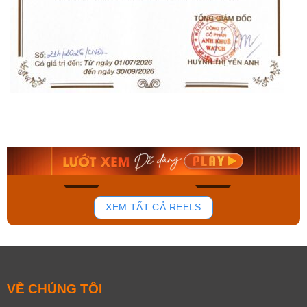
Orient Nam RA-
Casio Nam MTS-
AA0B05R19B
115D-1AVDF
9.480.000₫
2.823.000₫
8.058.000₫
2.399.550₫
Mua ngay
Mua ngay
133
81
XEM TẤT CẢ REELS
VỀ CHÚNG TÔI