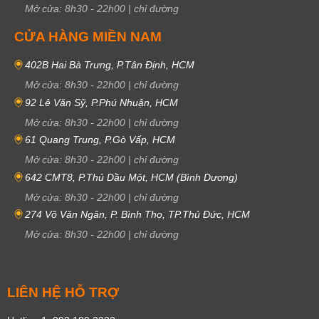
Mở cửa:
8h30
-
22h00
|
chỉ đường
CỬA HÀNG MIỀN NAM
402B Hai Bà Trưng, P.Tân Định, HCM
Mở cửa:
8h30
-
22h00
|
chỉ đường
92 Lê Văn Sỹ, P.Phú Nhuận, HCM
Mở cửa:
8h30
-
22h00
|
chỉ đường
61 Quang Trung, P.Gò Vấp, HCM
Mở cửa:
8h30
-
22h00
|
chỉ đường
642 CMT8, P.Thủ Dầu Một, HCM (Bình Dương)
Mở cửa:
8h30
-
22h00
|
chỉ đường
274 Võ Văn Ngân, P. Bình Thọ, TP.Thủ Đức, HCM
Mở cửa:
8h30
-
22h00
|
chỉ đường
LIÊN HỆ HỖ TRỢ