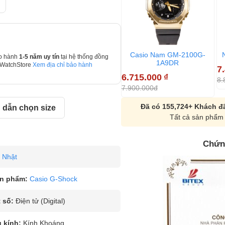
Casio Nam GM-2100G-
o hành
1-5 năm uy tín
tại hệ thống đồng
1A9DR
 WatchStore
Xem địa chỉ bảo hành
7
6.715.000
₫
8.
7.900.000đ
Đã có 155,724+ Khách đã
dẫn chọn size
Tất cả sản phẩm 
Chứn
Nhật
n phẩm:
Casio G-Shock
 số:
Điện tử (Digital)
u kính:
Kính Khoáng