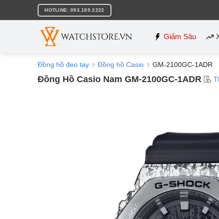
Bỏ
HOTLINE: 093.189.2222
qua
nội
dung
Giảm Sâu
Đồng hồ đeo tay
Đồng hồ Casio
GM-2100GC-1ADR
Đồng Hồ Casio Nam GM-2100GC-1ADR
T