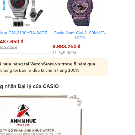
Nam GM-2100YRA-8ADR
Casio Nam GM-2100MWG-
Casio Nam
1ADR
9
.487.650
₫
9.983.250
₫
8.799.200
809.000đ
11.745.000đ
10.352.000đ
 mua hàng tại WatchStore.vn trong 5 năm qua.
chúng tôi bán ra đều là chính hãng 100%
g nhận Đại lý của CASIO