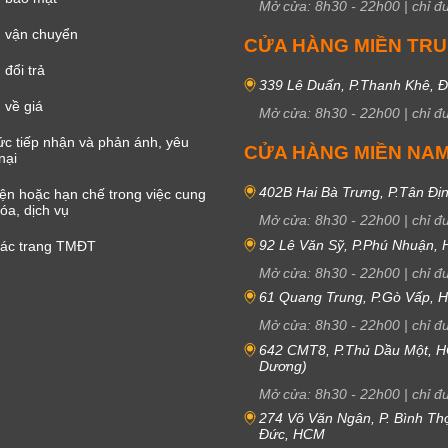
Mở cửa:
8h30
-
22h00
|
chỉ đ
 vận chuyển
CỬA HÀNG MIỀN TR
đổi trả
339 Lê Duẩn, P.Thanh Khê, 
 về giá
Mở cửa:
8h30
-
22h00
|
chỉ đ
c tiếp nhận và phản ánh, yêu
CỬA HÀNG MIỀN NA
nại
402B Hai Bà Trưng, P.Tân Đị
iện hoặc hạn chế trong việc cung
óa, dịch vụ
Mở cửa:
8h30
-
22h00
|
chỉ đ
92 Lê Văn Sỹ, P.Phú Nhuận,
các trang TMĐT
Mở cửa:
8h30
-
22h00
|
chỉ đ
61 Quang Trung, P.Gò Vấp,
Mở cửa:
8h30
-
22h00
|
chỉ đ
642 CMT8, P.Thủ Dầu Một, H
Dương)
Mở cửa:
8h30
-
22h00
|
chỉ đ
274 Võ Văn Ngân, P. Bình Th
Đức, HCM