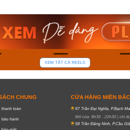
am MTS-
Casio Nam MTS-
Casio U
VDF
RS100L-1AVDF
230EL-
₫
4.276.000₫
2.117.0
50₫
3.634.600₫
1.799.
ay
Mua ngay
Mua 
82
39
XEM TẤT CẢ REELS
 SÁCH CHUNG
CỬA HÀNG MIỀN BẮ
 thanh toán
97 Trần Đại Nghĩa, P.Bạch Ma
Mở cửa:
8h30
-
22h30
|
chỉ đ
h bảo hành
58 Trần Đăng Ninh, P.Cầu Giấ
h bảo mật