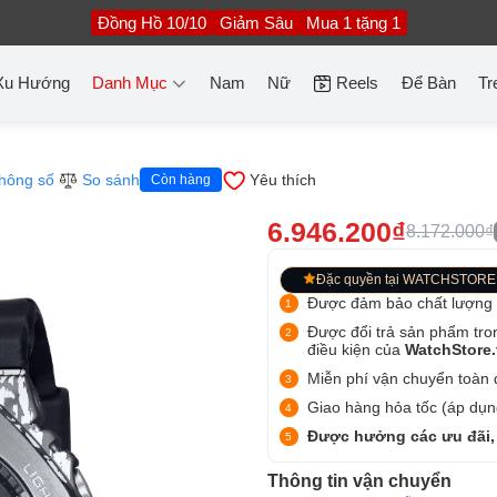
Đồng Hồ 10/10
Giảm Sâu
Mua 1 tặng 1
Xu Hướng
Danh Mục
Nam
Nữ
Reels
Để Bàn
Tr
hông số
So sánh
Yêu thích
Còn hàng
6.946.200₫
8.172.000₫
Đặc quyền tại WATCHSTORE
Được đảm bảo chất lượng
Được đổi trả sản phẩm tro
điều kiện của
WatchStore
Miễn phí vận chuyển toàn q
Giao hàng hỏa tốc (áp dụng
Được hưởng các ưu đãi,
Thông tin vận chuyển