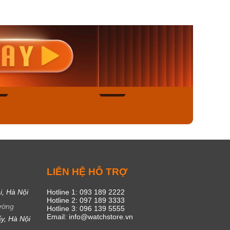
nisex AQ-
Casio Nữ LTP-V300L-
Casio
1ADF
4AUDF
1381L
00₫
1.893.000₫
1.893.
450₫
1.609.050₫
1.609
ngay
Mua ngay
Mua
47
17
C
LIÊN HỆ HỖ TRỢ
i, Hà Nội
Hotline 1: 093 189 2222
Hotline 2: 097 189 3333
ường
Hotline 3: 096 139 5555
Email: info@watchstore.vn
y, Hà Nội