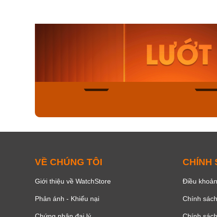
Orient Nam RA-
Casio N
AA0B05R19B
115D-1A
9.480.000₫
2.823.000
8.058.000₫
2.399.5
Mua ngay
Mua ng
139
VỀ CHÚNG TÔI
CHÍNH
Giới thiệu về WatchStore
Điều khoản
Phản ánh - Khiếu nại
Chính sác
Chứng nhận đại lý
Chính sác