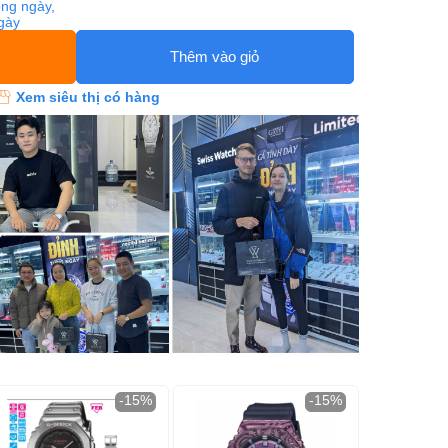
ng ngày,
ngày
Thêm vào giỏ
Xem siêu thị có hàng
-15%
-15%