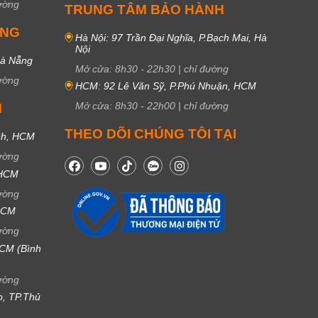
ường
TRUNG TÂM BẢO HÀNH
UNG
Hà Nội: 97 Trần Đại Nghĩa, P.Bạch Mai, Hà
Nội
Đà Nẵng
Mở cửa:
8h30
-
22h30
|
chỉ đường
ường
HCM: 92 Lê Văn Sỹ, P.Phú Nhuận, HCM
Mở cửa:
8h30
-
22h00
|
chỉ đường
M
THEO DÕI CHÚNG TÔI TẠI
nh, HCM
ường
 HCM
ường
 HCM
ường
CM (Bình
ường
ọ, TP.Thủ